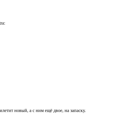
tra:
илетит новый, а с ним ещё двое, на запаску.