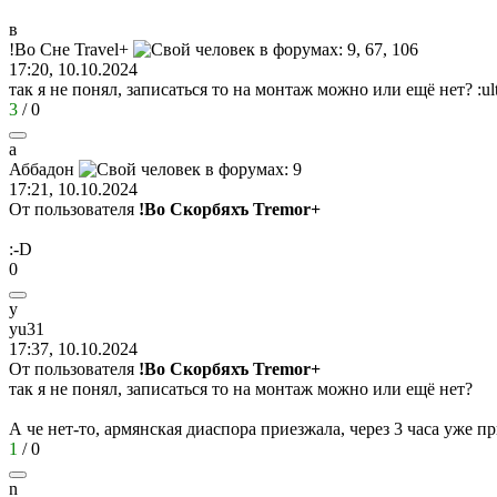
в
!
Во
Сне
Travel+
17:20, 10.10.2024
так я не понял, записаться то на монтаж можно или ещё нет?
:ul
3
/
0
а
Аббадон
17:21, 10.10.2024
От пользователя
!Во Скорбяхъ Tremor+
:-D
0
y
yu31
17:37, 10.10.2024
От пользователя
!Во Скорбяхъ Tremor+
так я не понял, записаться то на монтаж можно или ещё нет?
А че нет-то, армянская диаспора приезжала, через 3 часа уже пр
1
/
0
n