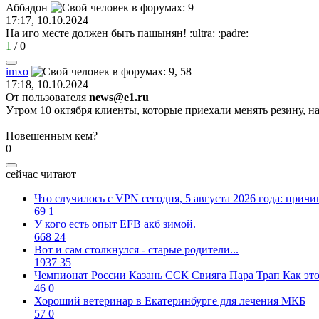
Аббадон
17:17, 10.10.2024
На иго месте должен быть пашынян!
:ultra:
:padre:
1
/
0
imxo
17:18, 10.10.2024
От пользователя
news@e1.ru
Утром 10 октября клиенты, которые приехали менять резину, н
Повешенным кем?
0
сейчас читают
Что случилось с VPN сегодня, 5 августа 2026 года: прич
69
1
У кого есть опыт EFB акб зимой.
668
24
Вот и сам столкнулся - старые родители...
1937
35
Чемпионат России Казань ССК Свияга Пара Трап Как это 
46
0
Хороший ветеринар в Екатеринбурге для лечения МКБ
57
0