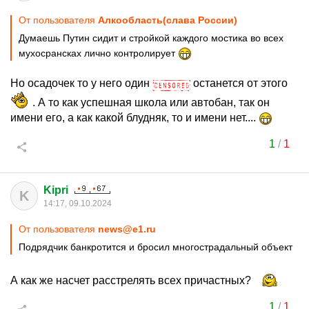
От пользователя
Алкообласть(слава России)
Думаешь Путин сидит и стройкой каждого мостика во всех
мухосрансках лично контролирует
Но осадочек то у него один
останется от этого
. А то как успешная школа или автобан, так он
имени его, а как какой блудняк, то и имени нет....
1
/
1
Kipri
K
14:17, 09.10.2024
От пользователя
news@e1.ru
Подрядчик банкротится и бросил многострадальный объект
А как же насчет расстрелять всех причастных?
1
/
1