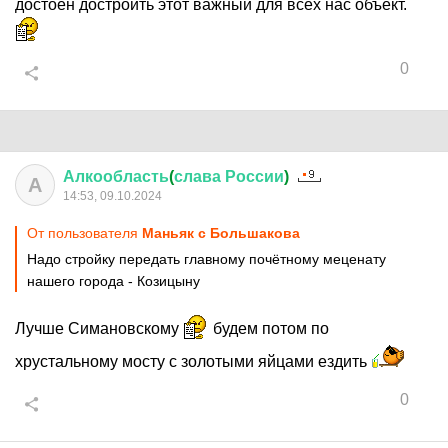
достоен достроить этот важный для всех нас объект.
0
Алкообласть
(
слава
России
)
А
14:53, 09.10.2024
От пользователя
Маньяк с Большакова
Надо стройку передать главному почётному меценату
нашего города - Козицыну
Лучше Симановскому
будем потом по
хрустальному мосту с золотыми яйцами ездить
0