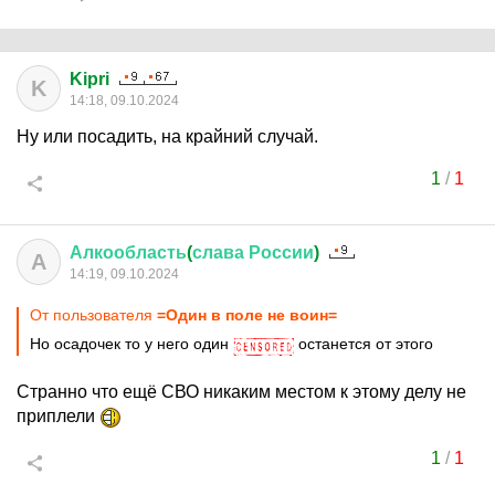
Kipri
K
14:18, 09.10.2024
Ну или посадить, на крайний случай.
1
/
1
Алкообласть
(
слава
России
)
А
14:19, 09.10.2024
От пользователя
=Один в поле не воин=
Но осадочек то у него один
останется от этого
Странно что ещё СВО никаким местом к этому делу не
приплели
1
/
1