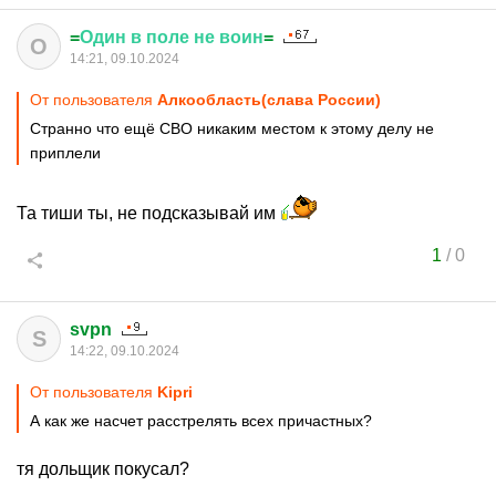
=
Один
в
поле
не
воин
=
О
14:21, 09.10.2024
От пользователя
Алкообласть(слава России)
Странно что ещё СВО никаким местом к этому делу не
приплели
Та тиши ты, не подсказывай им
1
/
0
svpn
S
14:22, 09.10.2024
От пользователя
Kipri
А как же насчет расстрелять всех причастных?
тя дольщик покусал?