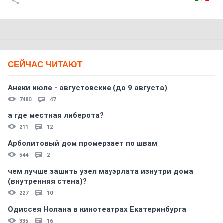
СЕЙЧАС ЧИТАЮТ
Анеки июле - августовские (до 9 августа)
7480
47
а где местная либерота?
211
12
Арболитовый дом промерзает по швам
544
2
чем лучше зашить узел мауэрлата изнутри дома
(внутренняя стена)?
227
10
Одиссея Нолана в кинотеатрах Екатеринбурга
335
16