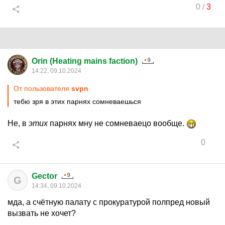
0
/
3
Orin (Heating mains faction)
14:22, 09.10.2024
От пользователя
svpn
тебю зря в этих парнях сомневаешься
Не, в
этих
парнях мну не сомневаецо вообще.
0
Gector
G
14:34, 09.10.2024
мда, а счётную палату с прокуратурой полпред новый
вызвать не хочет?