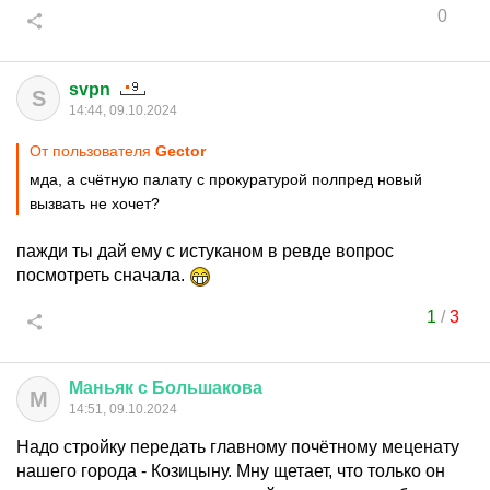
0
svpn
S
14:44, 09.10.2024
От пользователя
Gector
мда, а счётную палату с прокуратурой полпред новый
вызвать не хочет?
пажди ты дай ему с истуканом в ревде вопрос
посмотреть сначала.
1
/
3
Маньяк
с
Большакова
М
14:51, 09.10.2024
Надо стройку передать главному почётному меценату
нашего города - Козицыну. Мну щетает, что только он