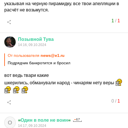
указывая на черную пирамидку. все твои апелляции в
расчёт не возьмутся.
1
/
1
Позывной
Тува
14:16, 09.10.2024
От пользователя
news@e1.ru
Подрядчик банкротится и бросил
вот ведь твари какие
шкерились, обманували народ - чинарям нету веры
0
/
1
=
Один
в
поле
не
воин
=
О
14:17, 09.10.2024