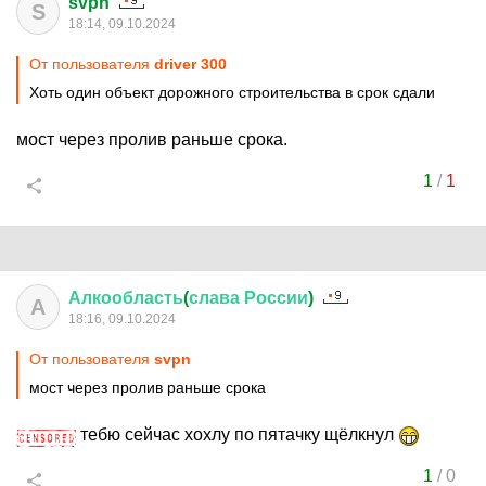
svpn
S
18:14, 09.10.2024
От пользователя
driver 300
Хоть один объект дорожного строительства в срок сдали
мост через пролив раньше срока.
1
/
1
Алкообласть
(
слава
России
)
А
18:16, 09.10.2024
От пользователя
svpn
мост через пролив раньше срока
тебю сейчас хохлу по пятачку щёлкнул
1
/
0