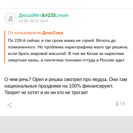
ДюшаМет
&#235;
лкин
Д
14:56, 09.10.2024
От пользователя
ДиноZавp
По 228-й сейчас и так срока мама не горюй. Вплоть до
пожизненного. Но проблема наркотрафика мало где решена,
если брать мировой масштаб. В том же Китае за наркотики
смертная казнь, а синтетика тоннами оттуда в Россию идет.
О чем речь? Орел и решка смотрел про якудза. Они там
национальные праздники на 100% финансируют.
Творят че хотят и их ни кто не трогает
1
/
0