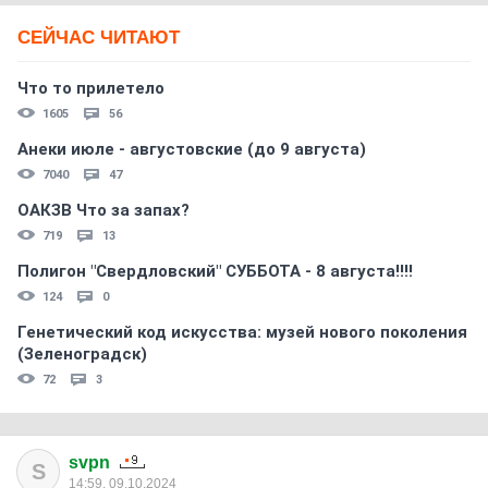
СЕЙЧАС ЧИТАЮТ
Что то прилетело
1605
56
Анеки июле - августовские (до 9 августа)
7040
47
ОАКЗВ Что за запах?
719
13
Полигон "Свердловский" СУББОТА - 8 августа!!!!
124
0
Генетический код искусства: музей нового поколения
(Зеленоградск)
72
3
svpn
S
14:59, 09.10.2024