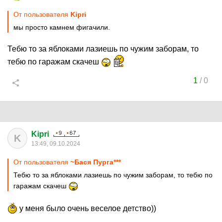
От пользователя
Kipri
мы просто камнем фигачили.
Тебю то за яблоками лазиешь по чужим заборам, то
тебю по гаражам скачеш
1
/
0
Kipri
K
13:49, 09.10.2024
От пользователя
~Бася Пурга***
Тебю то за яблоками лазиешь по чужим заборам, то тебю по
гаражам скачеш
у меня было очень веселое детство))