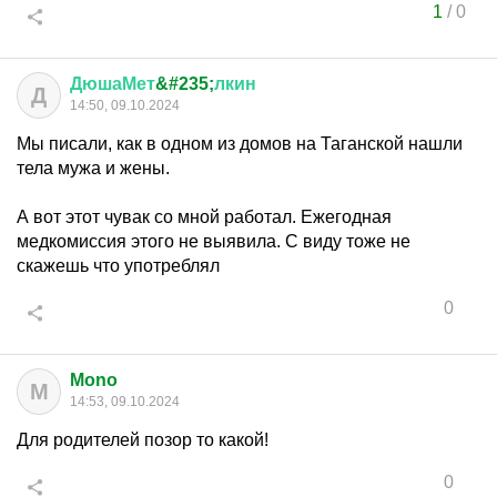
1
/
0
ДюшаМет
&#235;
лкин
Д
14:50, 09.10.2024
Мы писали, как в одном из домов на Таганской нашли
тела мужа и жены.
А вот этот чувак со мной работал. Ежегодная
медкомиссия этого не выявила. С виду тоже не
скажешь что употреблял
0
Mono
M
14:53, 09.10.2024
Для родителей позор то какой!
0