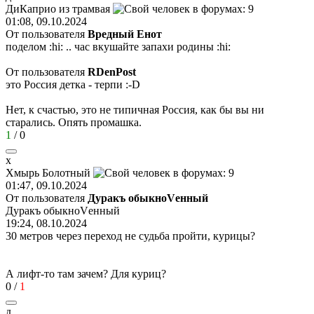
ДиКаприо
из
трамвая
01:08, 09.10.2024
От пользователя
Вредный Енот
поделом
:hi:
.. час вкушайте запахи родины
:hi:
От пользователя
RDenPost
это Россия детка - терпи
:-D
Нет, к счастью, это не типичная Россия, как бы вы ни
старались. Опять промашка.
1
/
0
х
Хмырь
Болотный
01:47, 09.10.2024
От пользователя
Дуракъ обыкноVенный
Дуракъ обыкноVенный
19:24, 08.10.2024
30 метров через переход не судьба пройти, курицы?
А лифт-то там зачем? Для куриц?
0
/
1
д