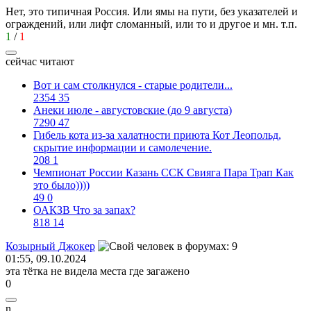
Нет, это типичная Россия. Или ямы на пути, без указателей и
ограждений, или лифт сломанный, или то и другое и мн. т.п.
1
/
1
сейчас читают
Вот и сам столкнулся - старые родители...
2354
35
Анеки июле - августовские (до 9 августа)
7290
47
Гибель кота из-за халатности приюта Кот Леопольд,
скрытиe информации и самолечение.
208
1
Чемпионат России Казань ССК Свияга Пара Трап Как
это было))))
49
0
ОАКЗВ Что за запах?
818
14
Козырный
Джокер
01:55, 09.10.2024
эта тётка не видела места где загажено
0
n