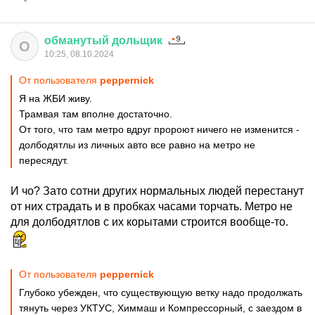
обманутый
дольщик
О
10:25, 08.10.2024
От пользователя
peppernick
Я на ЖБИ живу.
Трамвая там вполне достаточно.
От того, что там метро вдруг пророют ничего не изменится -
долбодятлы из личных авто все равно на метро не
пересядут.
И чо? Зато сотни других нормальных людей перестанут
от них страдать и в пробках часами торчать. Метро не
для долбодятлов с их корытами строится вообще-то.
От пользователя
peppernick
Глубоко убежден, что существующую ветку надо продолжать
тянуть через УКТУС, Химмаш и Компрессорный, с заездом в