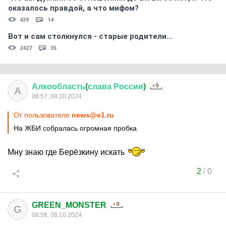
оказалось правдой, а что мифом?
439
14
Вот и сам столкнулся - старые родители...
2427
35
Алкообласть
(
слава
России
)
А
08:57, 08.10.2024
От пользователя
news@e1.ru
На ЖБИ собралась огромная пробка
Мну знаю где Берёзкину искать
2
/
0
GREEN_MONSTER
G
08:58, 08.10.2024