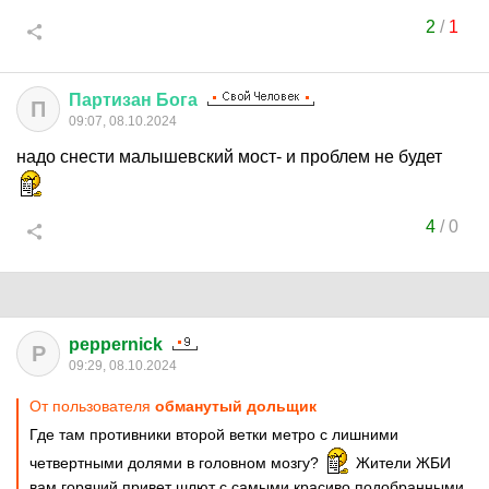
2
/
1
Партизан
Бога
П
09:07, 08.10.2024
надо снести малышевский мост- и проблем не будет
4
/
0
peppernick
P
09:29, 08.10.2024
От пользователя
обманутый дольщик
Где там противники второй ветки метро с лишними
четвертными долями в головном мозгу?
Жители ЖБИ
вам горячий привет шлют с самыми красиво подобранными