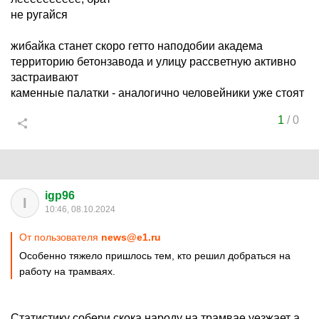
не ругайся
жибайка станет скоро гетто наподобии академа
территорию бетонзавода и улицу рассветную активно
застраивают
каменные палатки - аналогично человейники уже стоят
1
/
0
igp96
I
10:46, 08.10.2024
От пользователя
news@e1.ru
Особенно тяжело пришлось тем, кто решил добраться на
работу на трамваях.
Статистику собери скока народу на трамвае уезжает а