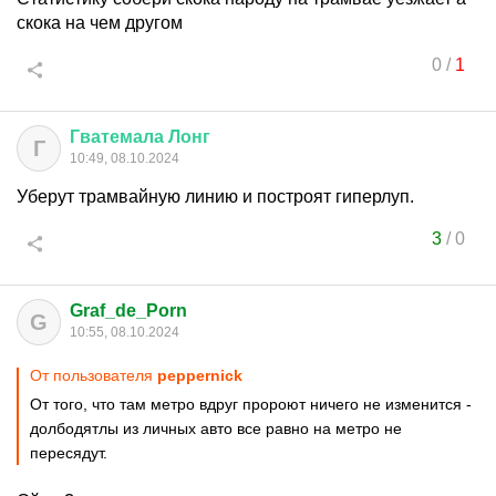
скока на чем другом
0
/
1
Гватемала
Лонг
Г
10:49, 08.10.2024
Уберут трамвайную линию и построят гиперлуп.
3
/
0
Graf_de_Porn
G
10:55, 08.10.2024
От пользователя
peppernick
От того, что там метро вдруг пророют ничего не изменится -
долбодятлы из личных авто все равно на метро не
пересядут.