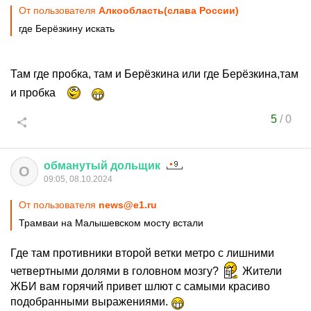
От пользователя
Алкообласть(слава России)
где Берёзкину искать
Там где пробка, там и Берёзкина или где Берёзкина,там
и пробка
5
/
0
обманутый
дольщик
О
09:05, 08.10.2024
От пользователя
news@e1.ru
Трамваи на Малышевском мосту встали
Где там противники второй ветки метро с лишними
четвертными долями в головном мозгу?
Жители
ЖБИ вам горячий привет шлют с самыми красиво
подобранными выражениями.