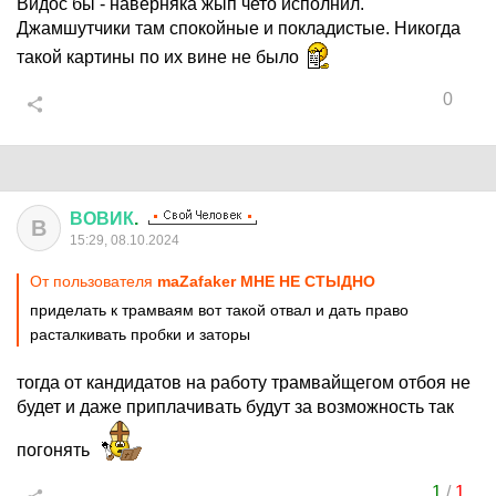
Видос бы - наверняка жып чето исполнил.
Джамшутчики там спокойные и покладистые. Никогда
такой картины по их вине не было
0
ВОВИК
.
В
15:29, 08.10.2024
От пользователя
maZafaker МНЕ НЕ СТЫДНО
приделать к трамваям вот такой отвал и дать право
расталкивать пробки и заторы
тогда от кандидатов на работу трамвайщегом отбоя не
будет и даже приплачивать будут за возможность так
погонять
1
/
1