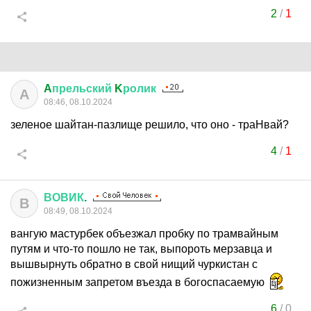
2
/
1
A
прельский
K
ролик
A
08:46, 08.10.2024
зеленое шайтан-пазлище решило, что оно - траНвай?
4
/
1
ВОВИК
.
В
08:49, 08.10.2024
вангую мастурбек объезжал пробку по трамвайным
путям и что-то пошло не так, выпороть мерзавца и
вышвырнуть обратно в свой нищий чуркистан с
пожизненным запретом въезда в богоспасаемую
6
/
0