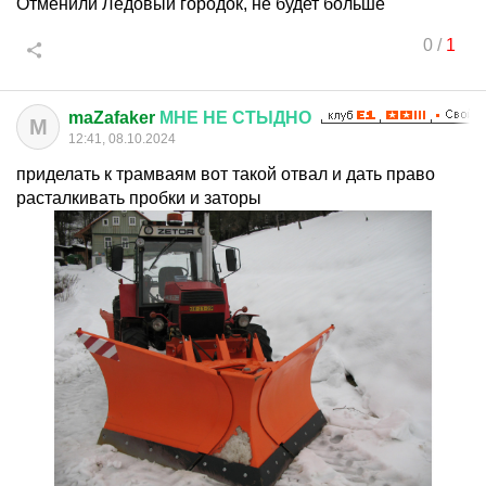
Отменили Ледовый городок, не будет больше
0
/
1
maZafaker
МНЕ
НЕ
СТЫДНО
M
12:41, 08.10.2024
приделать к трамваям вот такой отвал и дать право
расталкивать пробки и заторы