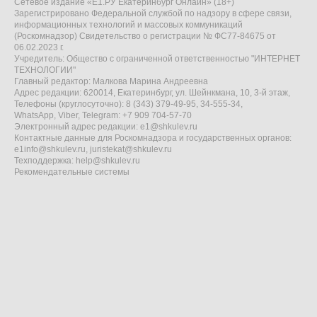
Сетевое издание «Е1.РУ Екатеринбург Онлайн» (18+)
Зарегистрировано Федеральной службой по надзору в сфере связи,
информационных технологий и массовых коммуникаций
(Роскомнадзор) Свидетельство о регистрации № ФС77-84675 от
06.02.2023 г.
Учредитель: Общество с ограниченной ответственностью "ИНТЕРНЕТ
ТЕХНОЛОГИИ"
Главный редактор: Малкова Марина Андреевна
Адрес редакции: 620014, Екатеринбург, ул. Шейнкмана, 10, 3-й этаж,
Телефоны (круглосуточно): 8 (343) 379-49-95, 34-555-34,
WhatsApp, Viber, Telegram: +7 909 704-57-70
Электронный адрес редакции:
e1@shkulev.ru
Контактные данные для Роскомнадзора и государственных органов:
e1info@shkulev.ru
,
juristekat@shkulev.ru
Техподдержка:
help@shkulev.ru
Рекомендательные системы