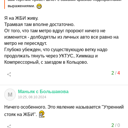
выражениями.
Я на ЖБИ живу.
Трамвая там вполне достаточно.
От того, что там метро вдруг пророют ничего не
изменится - долбодятлы из личных авто все равно на
метро не пересядут.
Глубоко убежден, что существующую ветку надо
продолжать тянуть через УКТУС, Химмаш и
Компрессорный, с заездом в Кольцово.
2
/
4
Маньяк
с
Большакова
М
10:25, 08.10.2024
Ничего особенного. Это явление называется "Утренний
стояк на ЖБИ".
2
/
0