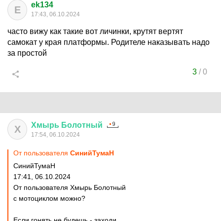
ek134
E
17:43, 06.10.2024
часто вижу как такие вот личинки, крутят вертят
самокат у края платформы. Родителе наказывать надо
за простой
3
/
0
Хмырь
Болотный
Х
17:54, 06.10.2024
От пользователя
СинийТумаН
СинийТумаН
17:41, 06.10.2024
От пользователя Хмырь Болотный
с мотоциклом можно?
Если гонять не будешь - заходи.