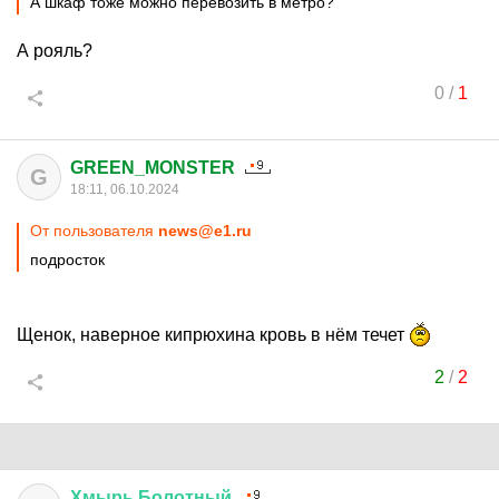
А шкаф тоже можно перевозить в метро?
А рояль?
0
/
1
GREEN_MONSTER
G
18:11, 06.10.2024
От пользователя
news@e1.ru
подросток
Щенок, наверное кипрюхина кровь в нём течет
2
/
2
Хмырь
Болотный