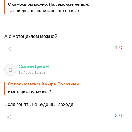
С самокатом можно. На самокате нельзя.
Так нигде и не написано, что он ехал.
А с мотоциклом можно?
1
/
3
СинийТумаН
С
17:41, 06.10.2024
От пользователя
Хмырь Болотный
с мотоциклом можно?
Если гонять не будешь - заходи.
2
/
0