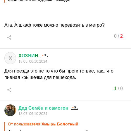
Ага. А шкаф тоже можно перевозить в метро?
0
/
2
X
О
3
ЯИ
H
X
18:05, 06.10.2024
Для поезда это не то что бы препятствие, так.. что
пивная крышечка для пешехода.
1
/
0
Дед
Семён
и
самогон
18:07, 06.10.2024
От пользователя
Хмырь Болотный