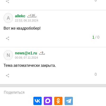
0
allekc
A
22:53, 06.10.2024
Вот же квадробобер!
1
/
0
news@e1.ru
N
00:09, 07.11.2024
Тема автоматически закрыта.
0
Поделиться