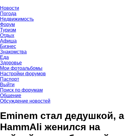
Новости
Погода
Недвижимость
Форум
Туризм
Отдых
Афиша
Бизнес
Знакомства
Еда
Здоровье
Мои фотоальбомы
Настройки форумов
Паспорт
Выйти
Поиск по форумам
Общение
Обсуждение новостей
Eminem стал дедушкой, а
HammAli женился на