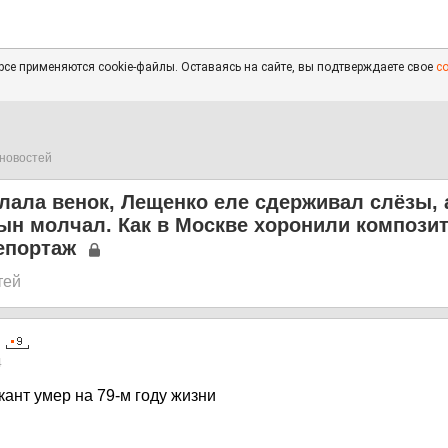
се применяются cookie-файлы. Оставаясь на сайте, вы подтверждаете свое
с
новостей
лала венок, Лещенко еле сдерживал слёзы, 
ын молчал. Как в Москве хоронили компози
епортаж
тей
4
ант умер на 79-м году жизни