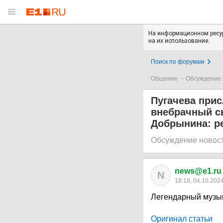
На информационном ресур
на их использование.
Поиск по форумам
Общение
Обсуждение 
Пугачева прис
внебрачный с
Добрынина: р
Обсуждение новос
news@e1.ru
N
18:18, 04.10.202
Легендарный музык
Оригинал статьи