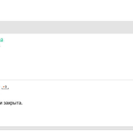
ий
4
4
и закрыта.