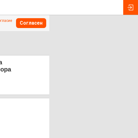
огласие
Согласен
а
тора