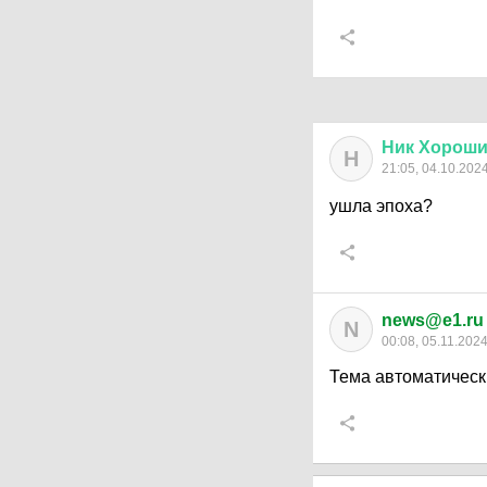
Ник
Хорош
Н
21:05, 04.10.202
ушла эпоха?
news@e1.ru
N
00:08, 05.11.202
Тема автоматическ