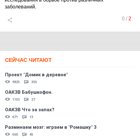
заболеваний.
0
/
2
СЕЙЧАС ЧИТАЮТ
Проект "Домик в деревне"
9825
355
ОАКЗВ Бабушкофон.
1153
27
ОАКЗВ Что за запах?
671
13
Разминаем мозг: играем в "Ромашку" 3
560
45