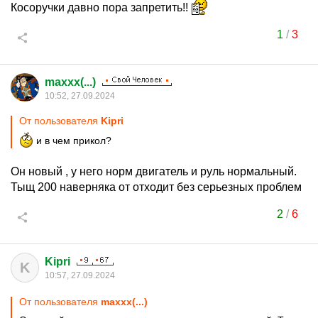
Косоручки давно пора запретить!!
1
/
3
maxxx(...)
10:52, 27.09.2024
От пользователя
Kipri
и в чем прикол?
Он новый , у него норм двигатель и руль нормальный.
Тыщ 200 наверняка от отходит без серьезных проблем
2
/
6
Kipri
K
10:57, 27.09.2024
От пользователя
maxxx(...)