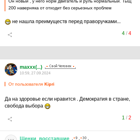
Он новый , у него норм двигатель и руль нормальный. Тыщ
200 наверняка от отходит без серьезных проблем
не нашла преимуществ перед праворучками...
4
/
4
maxxx(...)
10:59, 27.09.2024
От пользователя
Kipri
Да на здоровье если нравится . Демократия в стране,
свобода выбора
1
/
2
Щенки
_
восставшие