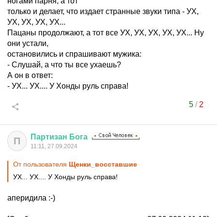
ногами парня, а тот
только и делает, что издает странные звуки типа - УХ,
УХ, УХ, УХ, УХ...
Пацаны продолжают, а тот все УХ, УХ, УХ, УХ, УХ... Ну
они устали,
остановились и спрашивают мужика:
- Слушай, а что ты все ухаешь?
А он в ответ:
- УХ... УХ.... У Хонды руль справа!
5
/
2
Партизан
Бога
П
11:11, 27.09.2024
От пользователя
Щенки_восставшие
УХ... УХ.... У Хонды руль справа!
аперидила :-)