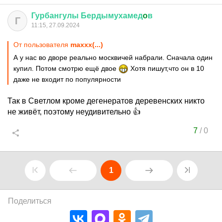
Гурбангулы
Бердымухамед
o
в
Г
11:15, 27.09.2024
От пользователя
maxxx(...)
А у нас во дворе реально москвичей набрали. Сначала один
купил. Потом смотрю ещё двое
Хотя пишут,что он в 10
даже не входит по популярности
Так в Светлом кроме дегенератов деревенских никто
не живёт, поэтому неудивительно 👍
7
/
0
1
Поделиться