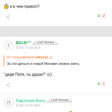
и в чем прикол?
4
/
2
IDI
А
N™
I
10:45, 27.09.2024
От пользователя
maxxx(...)
За эти деньги и новый Москвич можно взять
"дядя Петя, ты дурак?" (с)
4
/
1
Партизан
Бога
П
10:46, 27.09.2024