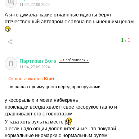
Щ
11:02, 27.09.2024
А я-то думала- какие отчаянные идиоты берут
отечественный автопром с салона по нынешним ценам
1
/
1
Партизан
Бога
П
11:04, 27.09.2024
От пользователя
Kipri
не нашла преимуществ перед праворучками...
у косорылых и мозги набекрень
прокладки всегда хвалят свое косорукое гавно и
сравнивают его с говнотазом
У таза хоть руль на месте
а если надо опции дополнительные - то покупай
нормальные иномарки с нормальным рулем