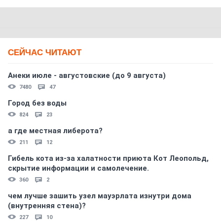
СЕЙЧАС ЧИТАЮТ
Анеки июле - августовские (до 9 августа)
7480
47
Город без воды
824
23
а где местная либерота?
211
12
Гибель кота из-за халатности приюта Кот Леопольд,
скрытиe информации и самолечение.
360
2
чем лучше зашить узел мауэрлата изнутри дома
(внутренняя стена)?
227
10