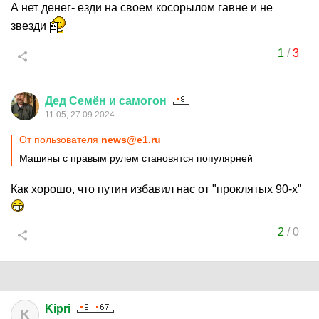
А нет денег- езди на своем косорылом гавне и не
звезди
1
/
3
Дед
Семён
и
самогон
11:05, 27.09.2024
От пользователя
news@e1.ru
Машины с правым рулем становятся популярней
Как хорошо, что путин избавил нас от "проклятых 90-х"
2
/
0
Kipri
K