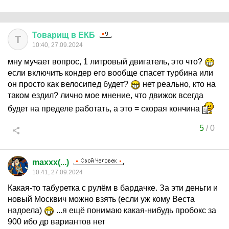
Товарищ
в
ЕКБ
Т
10:40, 27.09.2024
мну мучает вопрос, 1 литровый двигатель, это что?
если включить кондер его вообще спасет турбина или
он просто как велосипед будет?
нет реально, кто на
таком ездил? лично мое мнение, что движок всегда
будет на пределе работать, а это = скорая кончина
5
/
0
maxxx(...)
10:41, 27.09.2024
Какая-то табуретка с рулём в бардачке. За эти деньги и
новый Москвич можно взять (если уж кому Веста
надоела)
...я ещё понимаю какая-нибудь пробокс за
900 ибо др вариантов нет