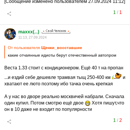
[Сообщение изменено пользователем 27.09.2024 11:12]
1
/
1
maxxx(...)
11:13, 27.09.2024
От пользователя
Щенки_восставшие
какие отчаянные идиоты берут отечественный автопром
Веста 1.33 стоит с кондиционером. Ещё 40 т на пропан
...и ездий себе дешевле трамвая тыщ 250-400 км
и
хватают ее люто поэтому ибо тачка очень крепкая
А у нас во дворе реально москвичей набрали. Сначала
один купил. Потом смотрю ещё двое
Хотя пишут,что
он в 10 даже не входит по популярности
1
/
2