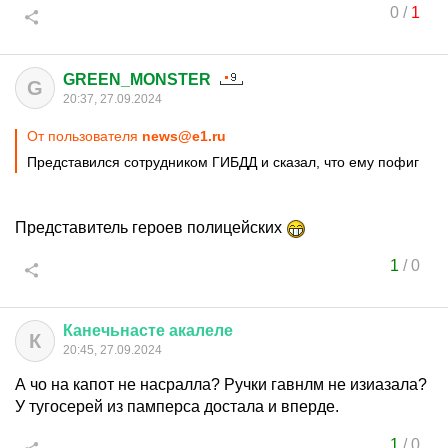
0
/
1
GREEN_MONSTER
G
20:37, 27.09.2024
От пользователя
news@e1.ru
Представился сотрудником ГИБДД и сказал, что ему пофиг
Представитель героев полицейских
1
/
0
Канечьнасте
акалеле
К
20:45, 27.09.2024
А чо на капот не насралла? Ручки гавнлм не изиазала?
У тугосерей из памперса достала и вперде.
1
/
0