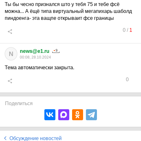
Ты бы чесно признался што у тебя 75 и тебе фсё
можна... А ёщё типа виртуальный мегапихарь шаболд
пиндоенга- эта ващпе открываит фсе границы
0
/
1
news@e1.ru
N
00:08, 28.10.2024
Тема автоматически закрыта.
0
Поделиться
Обсуждение новостей