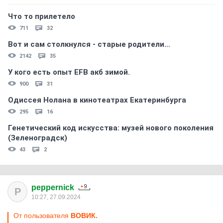
Что то прилетело
711
32
Вот и сам столкнулся - старые родители...
2142
35
У кого есть опыт EFB акб зимой.
900
31
Одиссея Нолана в кинотеатрах Екатеринбурга
295
16
Генетический код искусства: музей нового поколения
(Зеленоградск)
43
2
peppernick
P
10:27, 27.09.2024
От пользователя
ВОВИК.