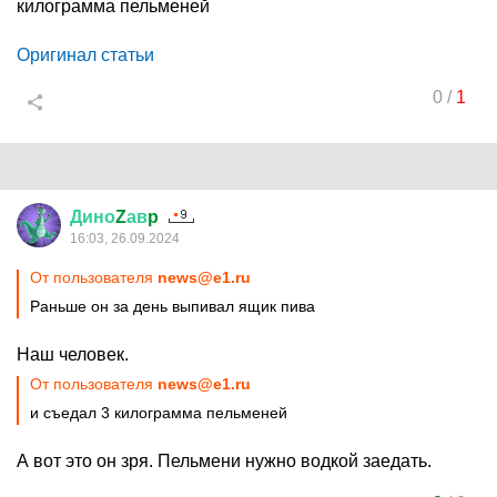
килограмма пельменей
Оригинал статьи
0
/
1
Дино
Z
ав
p
16:03, 26.09.2024
От пользователя
news@e1.ru
Раньше он за день выпивал ящик пива
Наш человек.
От пользователя
news@e1.ru
и съедал 3 килограмма пельменей
А вот это он зря. Пельмени нужно водкой заедать.