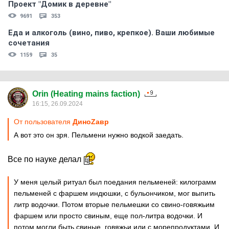
Проект "Домик в деревне"
9691
353
Еда и алкоголь (вино, пиво, крепкое). Ваши любимые
сочетания
1159
35
Orin (Heating mains faction)
16:15, 26.09.2024
От пользователя
ДиноZавp
А вот это он зря. Пельмени нужно водкой заедать.
Все по науке делал
У меня целый ритуал был поедания пельменей: килограмм
пельменей с фаршем индюшки, с бульончиком, мог выпить
литр водочки. Потом вторые пельмешки со свино-говяжьим
фаршем или просто свиным, еще пол-литра водочки. И
потом могли быть свиные, говяжьи или с морепродуктами. И