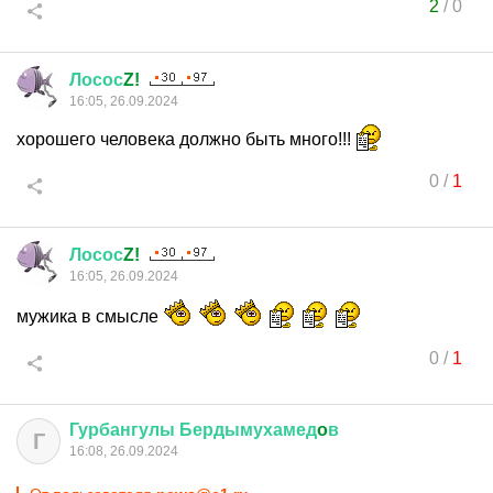
2
/
0
Лосос
Z!
16:05, 26.09.2024
хорошего человека должно быть много!!!
0
/
1
Лосос
Z!
16:05, 26.09.2024
мужика в смысле
0
/
1
Гурбангулы
Бердымухамед
o
в
Г
16:08, 26.09.2024