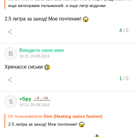
еще килограмм пельменей, и еще литр водочки.
2.5 литра за заход! Мое почтение!
4
/
0
Введите
свое
имя
В
16:15, 26.09.2024
Хренассе сиськи
1
/
0
+Spy
S
16:23, 26.09.2024
От пользователя
Orin (Heating mains faction)
2.5 литра за заход! Мое почтение!