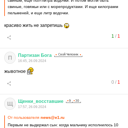
свиным, еще пол-литра водочки. И потом могли быть
свиные, говяжьи или с морепродуктами. И еще килограмм
пельменей, и еще литр водочки.
красиво жить не запретишь
1
/
1
Партизан
Бога
П
16:45, 26.09.2024
жывотное
0
/
1
Щенки
_
восставшие
Щ
17:57, 26.09.2024
От пользователя
news@e1.ru
Первым не выдержал сын: когда мальчику исполнилось 10