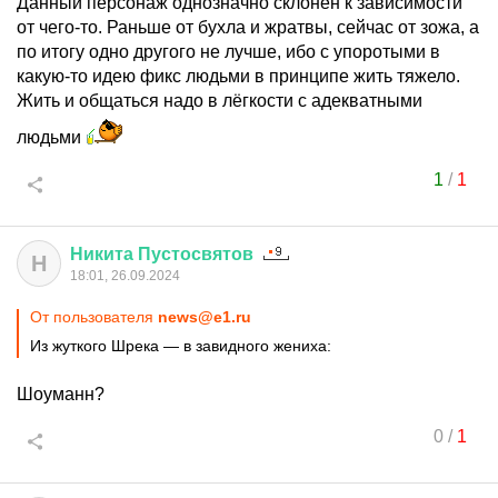
Данный персонаж однозначно склонен к зависимости
от чего-то. Раньше от бухла и жратвы, сейчас от зожа, а
по итогу одно другого не лучше, ибо с упоротыми в
какую-то идею фикс людьми в принципе жить тяжело.
Жить и общаться надо в лёгкости с адекватными
людьми
1
/
1
Никита
Пустосвятов
Н
18:01, 26.09.2024
От пользователя
news@e1.ru
Из жуткого Шрека — в завидного жениха:
Шоуманн?
0
/
1