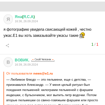
Яна
(
Я
.
С
.
А
)
Я
16:36, 26.09.2024
я фотографию увидела свисающей кожей , честно
ужас.Е1 вы хоть замазывайте ужасы такие
1
/
1
ВОВИК
.
В
16:39, 26.09.2024
От пользователя
news@e1.ru
— Любимое блюдо — это пельмени, еще с детства, —
признавался Александр. — У меня целый ритуал был
поедания пельменей: килограмм пельменей с фаршем
индюшки, с бульончиком, мог выпить литр водочки. Потом
вторые пельмешки со свино-говяжьим фаршем или просто