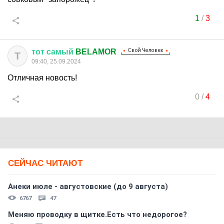
1
/
3
тот
самый
BELAMOR
Т
09:40, 25.09.2024
Отличная новость!
0
/
4
СЕЙЧАС ЧИТАЮТ
Анеки июле - августовские (до 9 августа)
6767
47
Меняю проводку в щитке.Есть что недорогое?