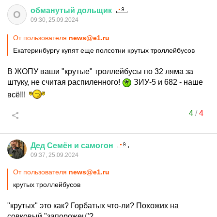
обманутый
дольщик
О
09:30, 25.09.2024
От пользователя
news@e1.ru
Екатеринбургу купят еще полсотни крутых троллейбусов
В ЖОПУ ваши "крутые" троллейбусы по 32 ляма за
штуку, не считая распиленного!
ЗИУ-5 и 682 - наше
всё!!!
4
/
4
Дед
Семён
и
самогон
09:37, 25.09.2024
От пользователя
news@e1.ru
крутых троллейбусов
"крутых" это как? Горбатых что-ли? Похожих на
совковый "запорожец"?