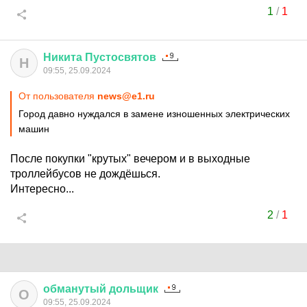
1
/
1
Никита
Пустосвятов
Н
09:55, 25.09.2024
От пользователя
news@e1.ru
Город давно нуждался в замене изношенных электрических
машин
После покупки "крутых" вечером и в выходные
троллейбусов не дождёшься.
Интересно...
2
/
1
обманутый
дольщик
О
09:55, 25.09.2024