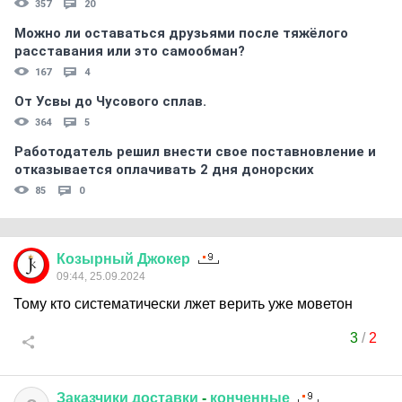
357
20
Можно ли оставаться друзьями после тяжёлого
расставания или это самообман?
167
4
От Усвы до Чусового сплав.
364
5
Работодатель решил внести свое поставновление и
отказывается оплачивать 2 дня донорских
85
0
Козырный
Джокер
09:44, 25.09.2024
Тому кто систематически лжет верить уже моветон
3
/
2
Заказчики
доставки
-
конченные