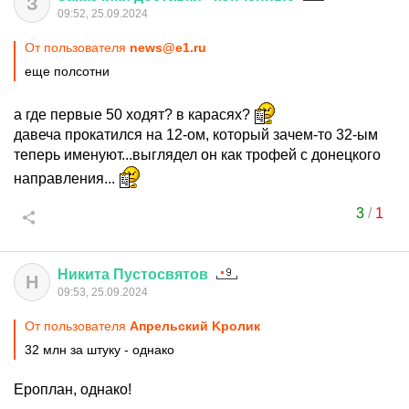
З
09:52, 25.09.2024
От пользователя
news@e1.ru
еще полсотни
а где первые 50 ходят? в карасях?
давеча прокатился на 12-ом, который зачем-то 32-ым
теперь именуют...выглядел он как трофей с донецкого
направления...
3
/
1
Никита
Пустосвятов
Н
09:53, 25.09.2024
От пользователя
Aпрельский Kролик
32 млн за штуку - однако
Ероплан, однако!