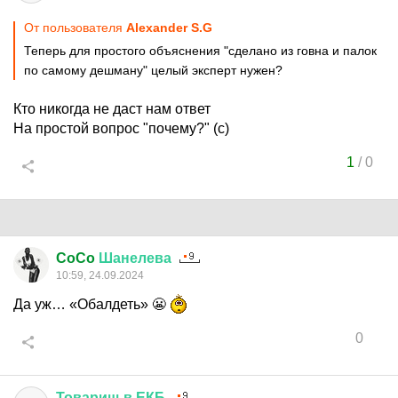
От пользователя
Alexander S.G
Теперь для простого объяснения "сделано из говна и палок
по самому дешману" целый эксперт нужен?
Кто никогда не даст нам ответ
На простой вопрос "почему?" (с)
1
/
0
CoCo
Шанелева
10:59, 24.09.2024
Да уж… «Обалдеть» 😬
0
Товарищ
в
ЕКБ