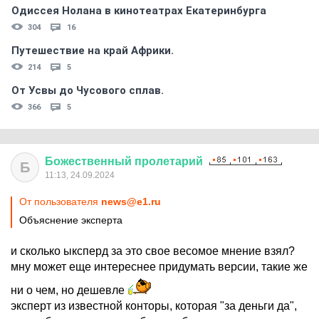
Одиссея Нолана в кинотеатрах Екатеринбурга
304
16
Путешествие на край Африки.
214
5
От Усвы до Чусового сплав.
366
5
Божественный
пролетарий
Б
11:13, 24.09.2024
От пользователя
news@e1.ru
Объяснение эксперта
и сколько ыксперд за это свое весомое мнение взял?
мну может еще интереснее придумать версии, такие же
ни о чем, но дешевле
эксперт из известной конторы, которая "за деньги да",