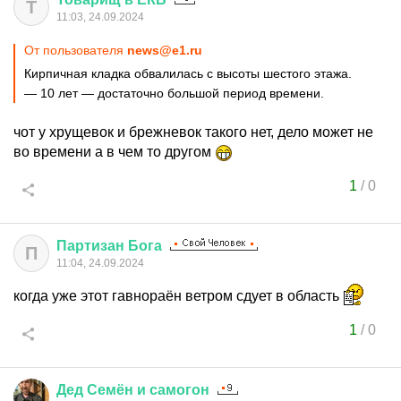
Т
11:03, 24.09.2024
От пользователя
news@e1.ru
Кирпичная кладка обвалилась с высоты шестого этажа.
— 10 лет — достаточно большой период времени.
чот у хрущевок и брежневок такого нет, дело может не
во времени а в чем то другом
1
/
0
Партизан
Бога
П
11:04, 24.09.2024
когда уже этот гавнораён ветром сдует в область
1
/
0
Дед
Семён
и
самогон