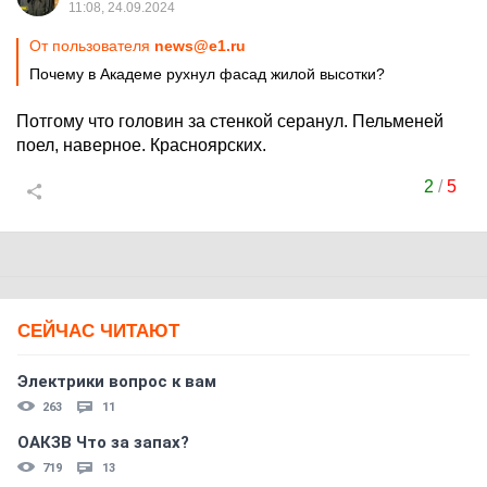
11:08, 24.09.2024
От пользователя
news@e1.ru
Почему в Академе рухнул фасад жилой высотки?
Потгому что головин за стенкой серанул. Пельменей
поел, наверное. Красноярских.
2
/
5
СЕЙЧАС ЧИТАЮТ
Электрики вопрос к вам
263
11
ОАКЗВ Что за запах?
719
13