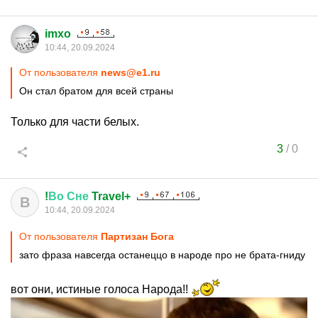
imxo
10:44, 20.09.2024
От пользователя
news@e1.ru
Он стал братом для всей страны
Только для части белых.
3
/
0
!
Во
Сне
Travel+
В
10:44, 20.09.2024
От пользователя
Партизан Бога
зато фраза навсегда останеццо в народе про не брата-гниду
вот они, истиные голоса Народа!!