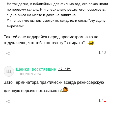
Не так давно, в юбилейный для фильма год, его показывали
по первому каналу. И я специально решил его посмотреть,
сцена была на месте и даже не запикана.
Фиг знает что вы там смотрите, свидетели секты "эту сцену
вырезали".
Так тебю не надирайся перед просмотром, а то не
отдупляешь, что тебю по телеку "затирают"
1
/
0
Щенки
_
восставшие
Щ
13:09, 20.09.2024
Зато Терминатора практически всегда режиссерскую
длинную версию показывают
1
/
1