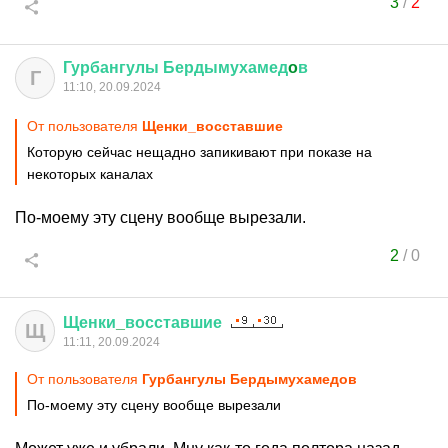
3
/
2
Гурбангулы
Бердымухамед
o
в
Г
11:10, 20.09.2024
От пользователя
Щенки_восставшие
Которую сейчас нещадно запикивают при показе на
некоторых каналах
По-моему эту сцену вообще вырезали.
2
/
0
Щенки
_
восставшие
Щ
11:11, 20.09.2024
От пользователя
Гурбангулы Бердымухамедoв
По-моему эту сцену вообще вырезали