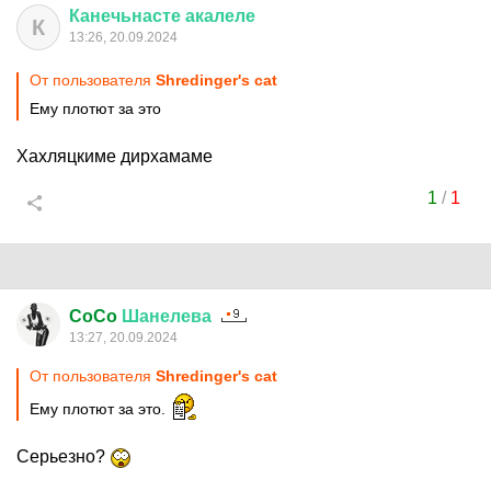
Канечьнасте
акалеле
К
13:26, 20.09.2024
От пользователя
Shredinger's cat
Ему плотют за это
Хахляцкиме дирхамаме
1
/
1
CoCo
Шанелева
13:27, 20.09.2024
От пользователя
Shredinger's cat
Ему плотют за это.
Серьезно?