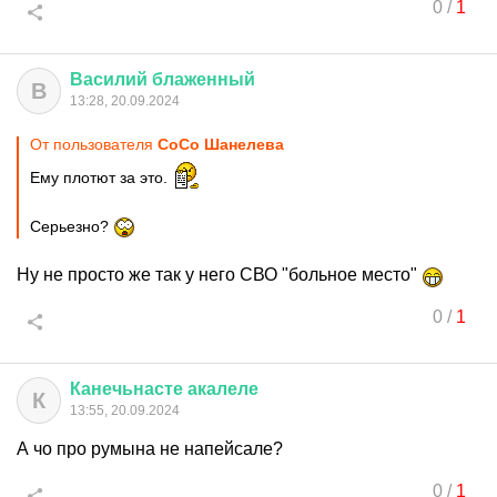
0
/
1
Василий
блаженный
В
13:28, 20.09.2024
От пользователя
CoCo Шанелева
Ему плотют за это.
Серьезно?
Ну не просто же так у него СВО "больное место"
0
/
1
Канечьнасте
акалеле
К
13:55, 20.09.2024
А чо про румына не напейсале?
0
/
1