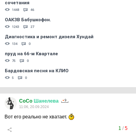
сочетания
1448
46
ОАКЗВ Бабушкофон.
1243
27
Диагностика и ремонт дизеля Хундай
134
0
пруд на 66-м Квартале
75
0
Бардовская песня на КЛИО
5
0
CoCo
Шанелева
11:06, 20.09.2024
Вот его реально не хватает.
1
/
5