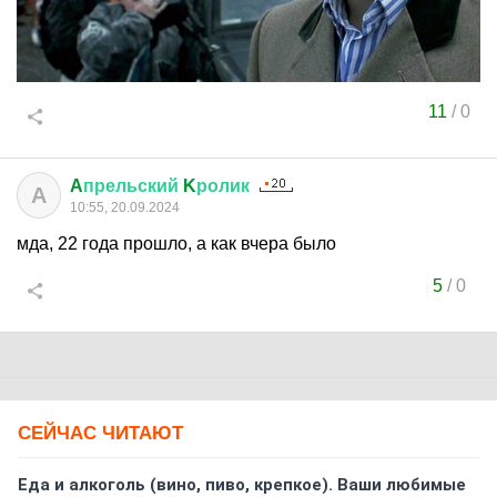
11
/
0
A
прельский
K
ролик
A
10:55, 20.09.2024
мда, 22 года прошло, а как вчера было
5
/
0
СЕЙЧАС ЧИТАЮТ
Еда и алкоголь (вино, пиво, крепкое). Ваши любимые