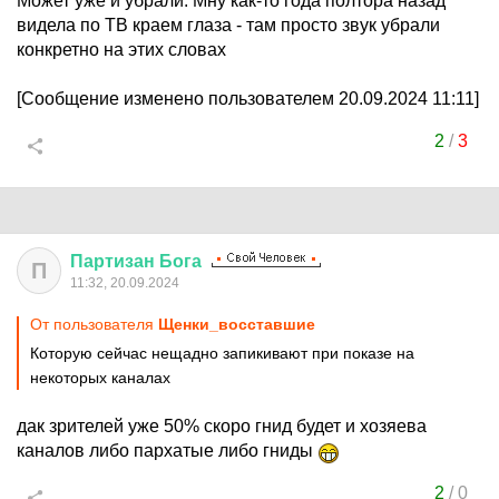
Может уже и убрали. Мну как-то года полтора назад
видела по ТВ краем глаза - там просто звук убрали
конкретно на этих словах
[Сообщение изменено пользователем 20.09.2024 11:11]
2
/
3
Партизан
Бога
П
11:32, 20.09.2024
От пользователя
Щенки_восставшие
Которую сейчас нещадно запикивают при показе на
некоторых каналах
дак зрителей уже 50% скоро гнид будет и хозяева
каналов либо пархатые либо гниды
2
/
0