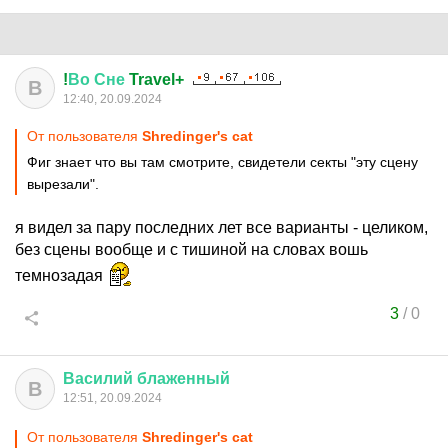
!
Во
Сне
Travel+
В
12:40, 20.09.2024
От пользователя
Shredinger's cat
Фиг знает что вы там смотрите, свидетели секты "эту сцену
вырезали".
я видел за пару последних лет все варианты - целиком,
без сцены вообще и с тишиной на словах вошь
темнозадая
3
/
0
Василий
блаженный
В
12:51, 20.09.2024
От пользователя
Shredinger's cat