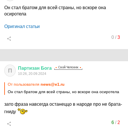
Он стал братом для всей страны, но вскоре она
осиротела
Оригинал статьи
0
/
3
Партизан
Бога
П
10:26, 20.09.2024
От пользователя
news@e1.ru
Он стал братом для всей страны, но вскоре она осиротела
зато фраза навсегда останеццо в народе про не брата-
гниду
6
/
2