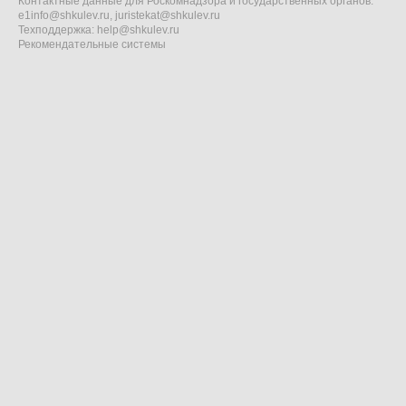
Контактные данные для Роскомнадзора и государственных органов:
e1info@shkulev.ru
,
juristekat@shkulev.ru
Техподдержка:
help@shkulev.ru
Рекомендательные системы