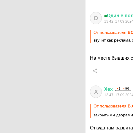
=
Один
в
по
О
13:42, 17.09.202
От пользователя
ВО
звучит как реклама 
На месте бывших с
Хех
Х
13:47, 17.09.202
От пользователя
B.
закрытыми дворами
Откуда там развит