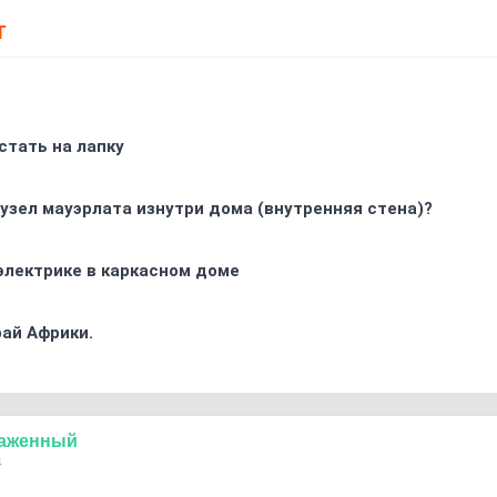
Т
стать на лапку
узел мауэрлата изнутри дома (внутренняя стена)?
электрике в каркасном доме
ай Африки.
аженный
4