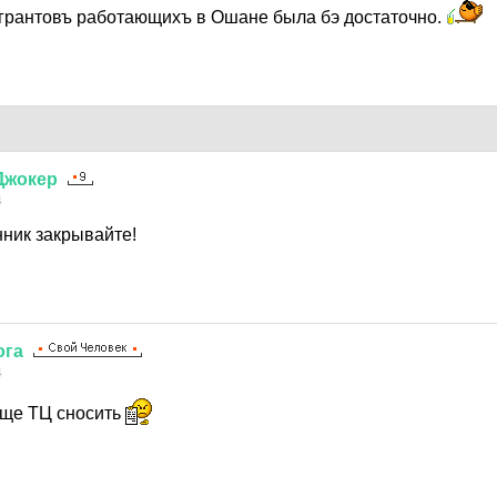
грантовъ работающихъ в Ошане была бэ достаточно.
Джокер
4
нник закрывайте!
ога
4
еще ТЦ сносить