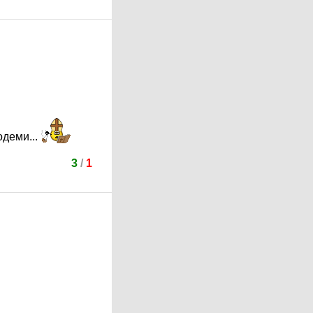
одеми...
3
/
1