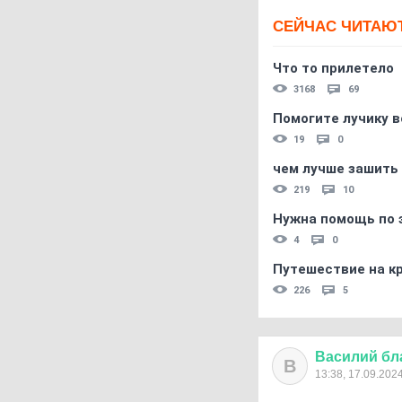
СЕЙЧАС ЧИТАЮ
Что то прилетело
3168
69
Помогите лучику в
19
0
чем лучше зашить 
219
10
Нужна помощь по 
4
0
Путешествие на кр
226
5
Василий
бл
В
13:38, 17.09.202