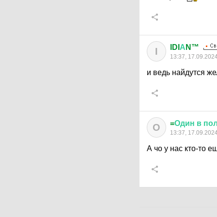
IDI
А
N™
I
13:37, 17.09.202
и ведь найдутся ж
=
Один
в
по
О
13:37, 17.09.202
А чо у нас кто-то е