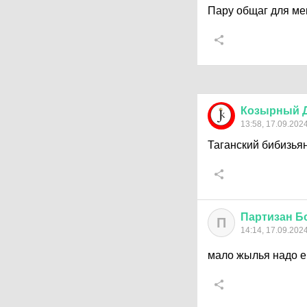
Пару общаг для ме
Козырный
13:58, 17.09.202
Таганский бибизья
Партизан
Б
П
14:14, 17.09.202
мало жылья надо 