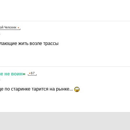
4
елающие жить возле трассы
ле
не
воин
=
4
ще по старинке тарится на рынке...