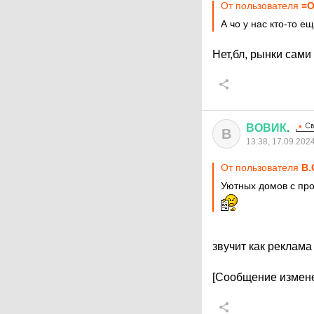
От пользователя
=О
А чо у нас кто-то е
Нет,бл, рынки сам
ВОВИК
.
В
13:38, 17.09.202
От пользователя
B.
Уютных домов с про
звучит как реклама
[Сообщение измене