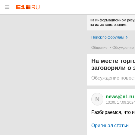
На информационном ресур
на их использование.
Поиск по форумам
Общение
Обсуждение 
На месте торг
заговорили о 
Обсуждение новос
news@e1.ru
N
13:30, 17.09.202
Разбираемся, что 
Оригинал статьи