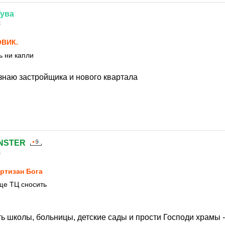
Тува
4
ВИК.
ь ни капли
 знаю застройщика и нового квартала
NSTER
4
ртизан Бога
ще ТЦ сносить
ь школы, больницы, детские сады и прости Господи храмы -