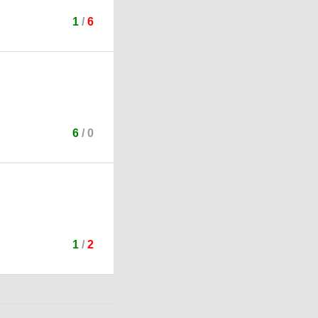
1
/
6
6
/
0
1
/
2