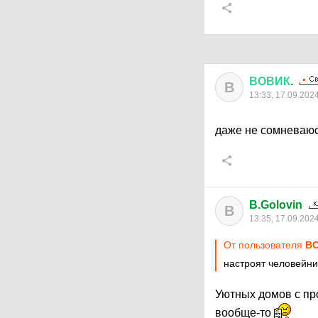
ВОВИК
.
В
13:33, 17.09.202
даже не сомневаюсь
B.Golovin
B
13:35, 17.09.202
От пользователя
ВО
настроят человейни
Уютных домов с пр
вообще-то