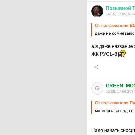
Позывной
14:15, 17.09.202
От пользователя
ВО
даже не сомневаюс
а я даже название
ЖК РУСЬ-3
GREEN_MO
G
15:36, 17.09.202
От пользователя
Па
мало жылья надо е
Надо начать сносит