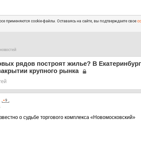
се применяются cookie-файлы. Оставаясь на сайте, вы подтверждаете свое
с
новостей
овых рядов построят жилье? В Екатеринбур
закрытии крупного рынка
тей
4
известно о судьбе торгового комплекса «Новомосковский»