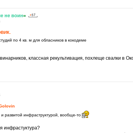
ле
не
воин
=
4
ВИК.
студий по 4 кв. м для обласников в кокодеме
винарников, классная рекультивация, похлеще свалки в Ок
4
Golovin
 и развитой инфраструктурой, вообще-то
ая инфрастуктура?