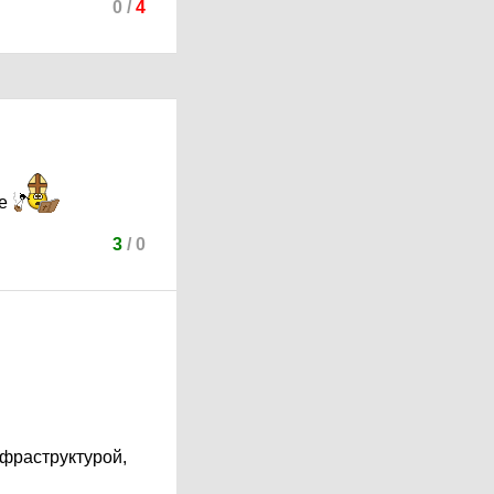
0
/
4
те
3
/
0
фраструктурой,