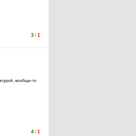
3
/
1
ктурой, вообще-то
4
/
1