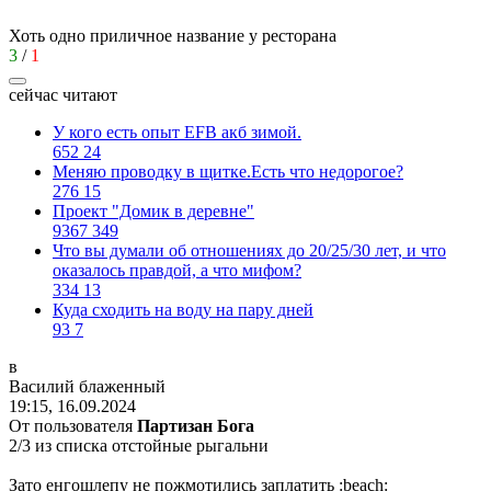
Хоть одно приличное название у ресторана
3
/
1
сейчас читают
У кого есть опыт EFB акб зимой.
652
24
Меняю проводку в щитке.Есть что недорогое?
276
15
Проект "Домик в деревне"
9367
349
Что вы думали об отношениях до 20/25/30 лет, и что
оказалось правдой, а что мифом?
334
13
Куда сходить на воду на пару дней
93
7
в
Василий
блаженный
19:15, 16.09.2024
От пользователя
Партизан Бога
2/3 из списка отстойные рыгальни
Зато енгошлепу не пожмотились заплатить
:beach: