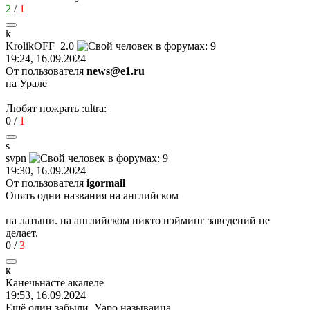
2
/
1
k
KrolikOFF_2.0
19:24, 16.09.2024
От пользователя
news@e1.ru
на Урале
Любят пожрать
:ultra:
0
/
1
s
svpn
19:30, 16.09.2024
От пользователя
igormail
Опять одни названия на английском
на латыни. на английском никто нэйминг заведений не
делает.
0
/
3
к
Канечьнасте
акалеле
19:53, 16.09.2024
Ещё один забыли. Уаро называица