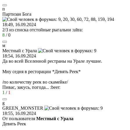
п
Партизан
Бога
18:49, 16.09.2024
2/3 из списка отстойные рыгальни
:ultra:
8
/
0
м
Местный
с
Урала
18:54, 16.09.2024
Да во всей Вселенной рестраны на Урале лучшие.
Мну седня в ресторации *Девять Реек*
/по количеству реек во скамейке/
Пивас, закусь, погода...
:beer:
1
/
1
g
GREEN_MONSTER
18:55, 16.09.2024
От пользователя
Местный с Урала
Девять Реек