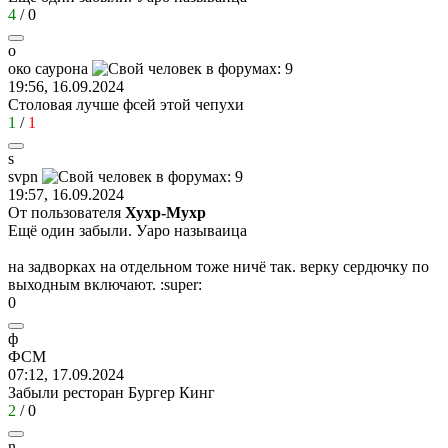
4
/
0
о
око
саурона
19:56, 16.09.2024
Столовая лучше фсей этой чепухи
1
/
1
s
svpn
19:57, 16.09.2024
От пользователя
Хухр-Мухр
Ещё один забыли. Уаро называица
на задворках на отдельном тоже ничё так. верку сердючку по
выходным включают.
:super:
0
ф
ФСМ
07:12, 17.09.2024
Забыли ресторан Бургер Кинг
2
/
0
n