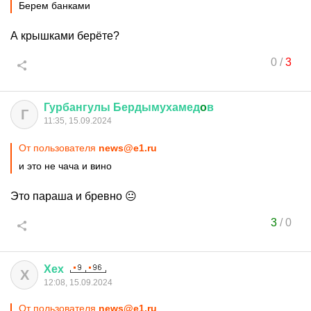
Берем банками
А крышками берёте?
0
/
3
Гурбангулы
Бердымухамед
o
в
Г
11:35, 15.09.2024
От пользователя
news@e1.ru
и это не чача и вино
Это параша и бревно 😐
3
/
0
Хех
Х
12:08, 15.09.2024
От пользователя
news@e1.ru