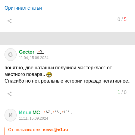
Оригинал статьи
0
/
5
Gector
G
11:04, 15.09.2024
понятно, две наташьи получили мастеркласс от
местного повара..
Спасибо но нет, реальные истории гораздо негативнее..
1
/
0
Илья
MC
И
11:11, 15.09.2024
От пользователя
news@e1.ru