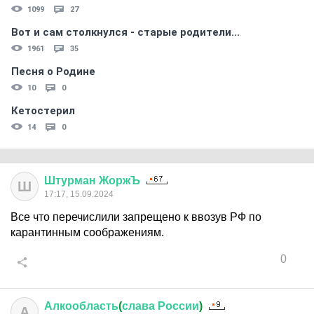
1099
27
Вот и сам столкнулся - старые родители...
1961
35
Песня о Родине
10
0
Кетостерил
14
0
Штурман
ЖоржЪ
Ш
17:17, 15.09.2024
Все что перечислили запрещено к ввозув РФ по
карантинным соображениям.
0
Алкообласть
(
слава
России
)
А