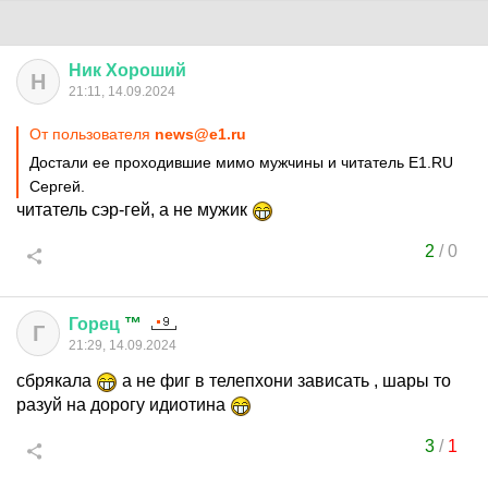
Ник
Хороший
Н
21:11, 14.09.2024
От пользователя
news@e1.ru
Достали ее проходившие мимо мужчины и читатель E1.RU
Сергей.
читатель сэр-гей, а не мужик
2
/
0
Горец
™
Г
21:29, 14.09.2024
сбрякала
а не фиг в телепхони зависать , шары то
разуй на дорогу идиотина
3
/
1