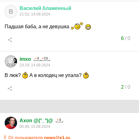
Василий
блаженный
В
21:52, 14.09.2024
Падшая баба, а не девушка
6
/
0
imxo
23:19, 14.09.2024
В люк?
А в колодец не упала?
2
/
0
Axon @(°_°)@
00:49, 15.09.2024
От пользователя
news@e1.ru