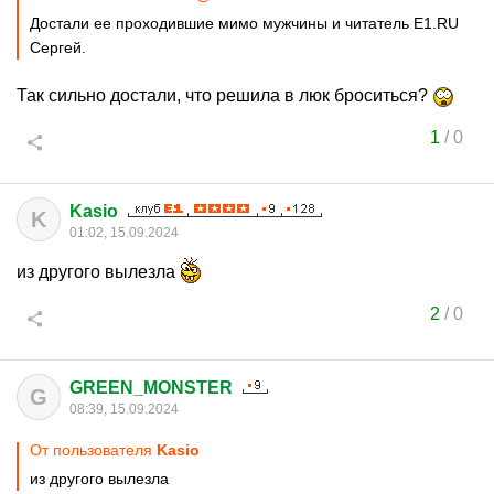
Достали ее проходившие мимо мужчины и читатель E1.RU
Сергей.
Так сильно достали, что решила в люк броситься?
1
/
0
Kasio
K
01:02, 15.09.2024
из другого вылезла
2
/
0
GREEN_MONSTER
G
08:39, 15.09.2024
От пользователя
Kasio
из другого вылезла