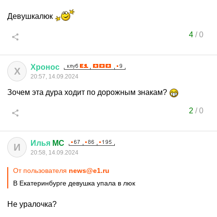
Девушкалюк
4
/
0
Хронос
Х
20:57, 14.09.2024
Зочем эта дура ходит по дорожным знакам?
2
/
0
Илья
MC
И
20:58, 14.09.2024
От пользователя
news@e1.ru
В Екатеринбурге девушка упала в люк
Не уралочка?