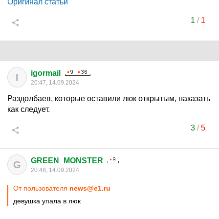
Оригинал статьи
1
/
1
igormail
I
20:47, 14.09.2024
Раздолбаев, которые оставили люк открытым, наказать
как следует.
3
/
5
GREEN_MONSTER
G
20:48, 14.09.2024
От пользователя
news@e1.ru
девушка упала в люк