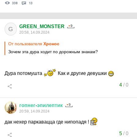
338
13
GREEN_MONSTER
G
20:58, 14.09.2024
От пользователя
Хронос
Зочем эта дура ходит по дорожным знакам?
Дура потомушта
Как и другие девушки
4
/
0
гопнег
-
эпилептик
20:59, 14.09.2024
дак нехер паркавацца где нипопадя !
5
/
0