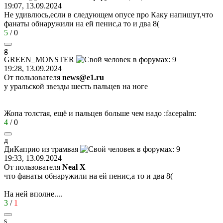
19:07, 13.09.2024
Не удивлюсь,если в следующем опусе про Каку напишут,что
фанаты обнаружили на ей пенис,а то и два
8(
5
/
0
g
GREEN_MONSTER
19:28, 13.09.2024
От пользователя
news@e1.ru
у уральской звезды шесть пальцев на ноге
Жопа толстая, ещё и пальцев больше чем надо
:facepalm:
4
/
0
д
ДиКаприо
из
трамвая
19:33, 13.09.2024
От пользователя
Neal X
что фанаты обнаружили на ей пенис,а то и два
8(
На ней вполне....
3
/
1
s