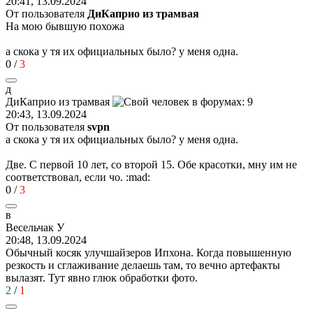
20:41, 13.09.2024
От пользователя
ДиКаприо из трамвая
На мою бывшую похожа
а скока у тя их официальных было? у меня одна.
0
/
3
д
ДиКаприо
из
трамвая
20:43, 13.09.2024
От пользователя
svpn
а скока у тя их официальных было? у меня одна.
Две. С первой 10 лет, со второй 15. Обе красотки, мну им не
соответствовал, если чо.
:mad:
0
/
3
в
Весельчак
У
20:48, 13.09.2024
Обычный косяк улучшайзеров Ипхона. Когда повышенную
резкость и сглаживание делаешь там, то вечно артефакты
вылазят. Тут явно глюк обработки фото.
2
/
1