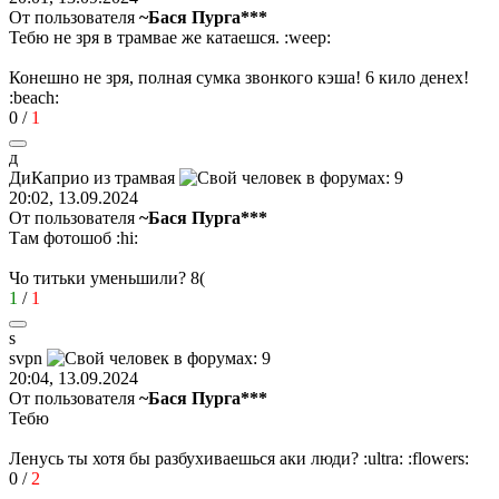
От пользователя
~Бася Пурга***
Тебю не зря в трамвае же катаешся.
:weep:
Конешно не зря, полная сумка звонкого кэша! 6 кило денех!
:beach:
0
/
1
д
ДиКаприо
из
трамвая
20:02, 13.09.2024
От пользователя
~Бася Пурга***
Там фотошоб
:hi:
Чо титьки уменьшили?
8(
1
/
1
s
svpn
20:04, 13.09.2024
От пользователя
~Бася Пурга***
Тебю
Ленусь ты хотя бы разбухиваешься аки люди?
:ultra:
:flowers:
0
/
2