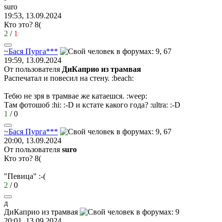
sur
о
19:53, 13.09.2024
Кто это?
8(
2
/
1
~
Бася
Пурга
***
19:59, 13.09.2024
От пользователя
ДиКаприо из трамвая
Распечатал и повесил на стену.
:beach:
Тебю не зря в трамвае же катаешся.
:weep:
Там фотошоб
:hi:
:-D
и кстате какого года?
:ultra:
:-D
1
/
0
~
Бася
Пурга
***
20:00, 13.09.2024
От пользователя
surо
Кто это?
8(
"Певица"
:-(
2
/
0
д
ДиКаприо
из
трамвая
20:01, 13.09.2024