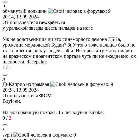
о
обманутый
дольщик
20:14, 13.09.2024
От пользователя
news@e1.ru
у уральской звезды шесть пальцев на ноге
Уж не родственница ли это синемордого демона ЕБНа,
уроженца мордовской Будки?
8(
У того тоже пальцев было не
то количество, как у людей.
:ultra:
Неспроста ту жопу пиарят
на вражеском иноагентском портале чуть ли не ежедневно, ох
неспроста.
:facepalm:
1
/
1
д
ДиКаприо
из
трамвая
20:24, 13.09.2024
От пользователя
ФСМ
Вдуй ей.
На мою бывшую похожа, 15 лет вдувал
:smoke:
0
/
2
s
svpn