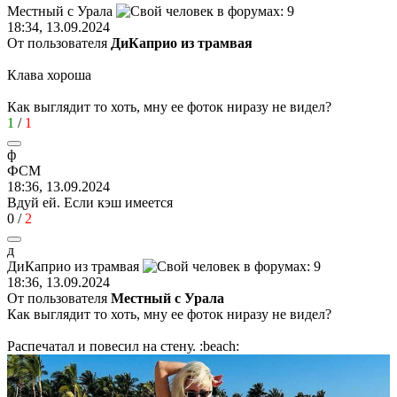
Местный
с
Урала
18:34, 13.09.2024
От пользователя
ДиКаприо из трамвая
Клава хороша
Как выглядит то хоть, мну ее фоток ниразу не видел?
1
/
1
ф
ФСМ
18:36, 13.09.2024
Вдуй ей. Если кэш имеется
0
/
2
д
ДиКаприо
из
трамвая
18:36, 13.09.2024
От пользователя
Местный с Урала
Как выглядит то хоть, мну ее фоток ниразу не видел?
Распечатал и повесил на стену.
:beach: