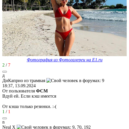
Фотография из Фотогалереи на E1.ru
2
/
7
д
ДиКаприо
из
трамвая
18:37, 13.09.2024
От пользователя
ФСМ
Вдуй ей. Если кэш имеется
От кэша только резинки.
:-(
1
/
1
n
Neal X