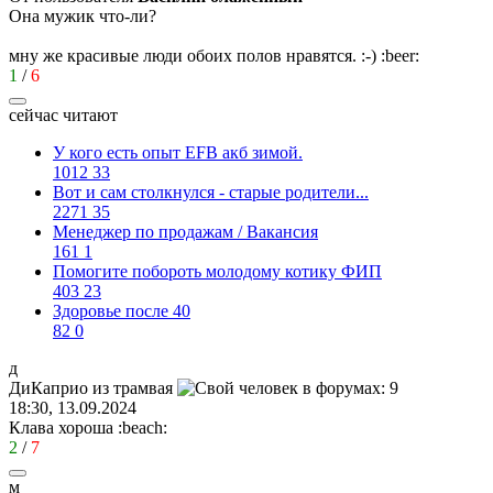
Она мужик что-ли?
мну же красивые люди обоих полов нравятся.
:-)
:beer:
1
/
6
сейчас читают
У кого есть опыт EFB акб зимой.
1012
33
Вот и сам столкнулся - старые родители...
2271
35
Менеджер по продажам / Вакансия
161
1
Помогите побороть молодому котику ФИП
403
23
Здоровье после 40
82
0
д
ДиКаприо
из
трамвая
18:30, 13.09.2024
Клава хороша
:beach:
2
/
7
м