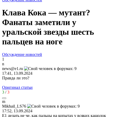
Клава Кока — мутант?
Фанаты заметили у
уральской звезды шесть
пальцев на ноге
Обсуждение новостей
1
n
news@e1.ru
17:41, 13.09.2024
Правда ли это?
Оригинал статьи
3
/
3
m
Mikhail_LS76
17:52, 13.09.2024
Е1 делать не че, как пальцы на копытах у всяких кашолок