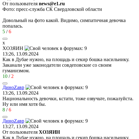
От пользователя
news@e1.ru
Фото: пресс-служба СК Свердловской области
Довольный на фото какой. Видимо, симпатичная девочка
попалась.
5
/
6
x
X
О
3
ЯИ
H
13:26, 13.09.2024
Как в Дубае нужно, на площадь и секир бошка насильнику.
Заканали уже законодатели совдеповские со своим
гуманизмом.
10
/
2
Дино
Z
ав
p
13:26, 13.09.2024
Национальность девочки, кстати, тоже озвучьте, пожалуйста.
Ну или имя хотя бы.
8
/
6
Дино
Z
ав
p
13:27, 13.09.2024
От пользователя
XО3ЯИH
Как в Дубае нужно, на площадь и секир бошка насильнику.