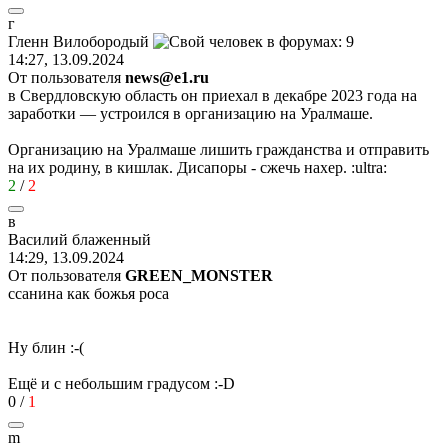
г
Гленн
Вилобородый
14:27, 13.09.2024
От пользователя
news@e1.ru
в Свердловскую область он приехал в декабре 2023 года на
заработки — устроился в организацию на Уралмаше.
Организацию на Уралмаше лишить гражданства и отправить
на их родину, в кишлак. Дисапоры - сжечь нахер.
:ultra:
2
/
2
в
Василий
блаженный
14:29, 13.09.2024
От пользователя
GREEN_MONSTER
ссанина как божья роса
Ну блин
:-(
Ещё и с небольшим градусом
:-D
0
/
1
m