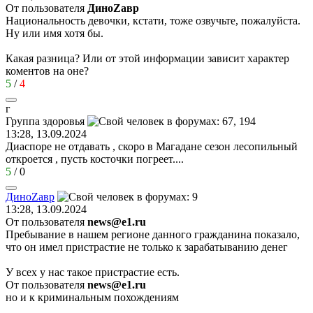
От пользователя
ДиноZавp
Национальность девочки, кстати, тоже озвучьте, пожалуйста.
Ну или имя хотя бы.
Какая разница? Или от этой информации зависит характер
коментов на оне?
5
/
4
г
Группа
здоровья
13:28, 13.09.2024
Диаспоре не отдавать , скоро в Магадане сезон лесопильный
откроется , пусть косточки погреет....
5
/
0
Дино
Z
ав
p
13:28, 13.09.2024
От пользователя
news@e1.ru
Пребывание в нашем регионе данного гражданина показало,
что он имел пристрастие не только к зарабатыванию денег
У всех у нас такое пристрастие есть.
От пользователя
news@e1.ru
но и к криминальным похождениям