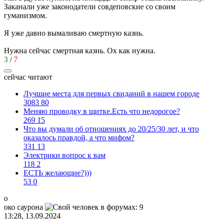
Заканали уже законодатели совдеповские со своим
гуманизмом.
Я уже давно вымаливаю смертную казнь.
Нужна сейчас смертная казнь. Ох как нужна.
3
/
7
сейчас читают
Лучшие места для первых свиданий в нашем городе
3083
80
Меняю проводку в щитке.Есть что недорогое?
269
15
Что вы думали об отношениях до 20/25/30 лет, и что
оказалось правдой, а что мифом?
331
13
Электрики вопрос к вам
118
2
ЕСТЬ желающие?)))
53
0
о
око
саурона
13:28, 13.09.2024