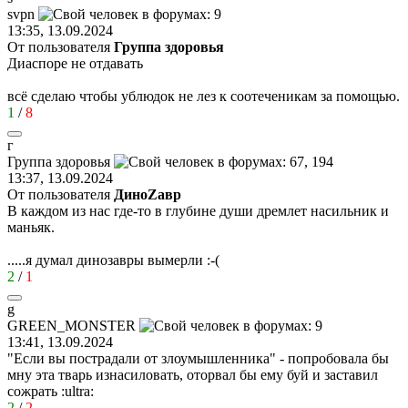
svpn
13:35, 13.09.2024
От пользователя
Группа здоровья
Диаспоре не отдавать
всё сделаю чтобы ублюдок не лез к соотеченикам за помощью.
1
/
8
г
Группа
здоровья
13:37, 13.09.2024
От пользователя
ДиноZавp
В каждом из нас где-то в глубине души дремлет насильник и
маньяк.
.....я думал динозавры вымерли
:-(
2
/
1
g
GREEN_MONSTER
13:41, 13.09.2024
"Если вы пострадали от злоумышленника" - попробовала бы
мну эта тварь изнасиловать, оторвал бы ему буй и заставил
сожрать
:ultra:
2
/
2