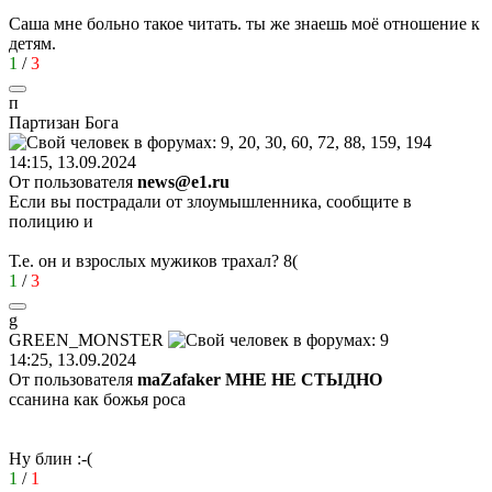
Саша мне больно такое читать. ты же знаешь моё отношение к
детям.
1
/
3
п
Партизан
Бога
14:15, 13.09.2024
От пользователя
news@e1.ru
Если вы пострадали от злоумышленника, сообщите в
полицию и
Т.е. он и взрослых мужиков трахал?
8(
1
/
3
g
GREEN_MONSTER
14:25, 13.09.2024
От пользователя
maZafaker МНЕ НЕ СТЫДНО
ссанина как божья роса
Ну блин
:-(
1
/
1