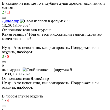
В каждом из нас где-то в глубине души дремлет насильник и
маньяк.
2
/
11
Дино
Z
ав
p
13:29, 13.09.2024
От пользователя
око саурона
Какая разница? Или от этой информации зависит характер
коментов на оне?
Ну да. А то непонятно, как реагировать. Поддержать или
осудить, наоборот.
3
/
6
о
око
саурона
13:30, 13.09.2024
От пользователя
ДиноZавp
Ну да. А то непонятно, как реагировать. Поддержать или
осудить, наоборот.
В любом случае осудить
1
/
4
s