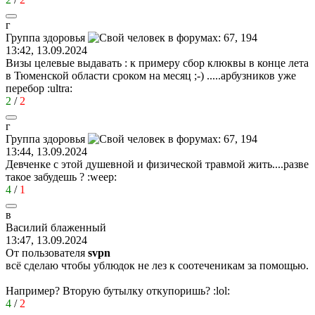
г
Группа
здоровья
13:42, 13.09.2024
Визы целевые выдавать : к примеру сбор клюквы в конце лета
в Тюменской области сроком на месяц
;-)
.....арбузников уже
перебор
:ultra:
2
/
2
г
Группа
здоровья
13:44, 13.09.2024
Девченке с этой душевной и физической травмой жить....разве
такое забудешь ?
:weep:
4
/
1
в
Василий
блаженный
13:47, 13.09.2024
От пользователя
svpn
всё сделаю чтобы ублюдок не лез к соотеченикам за помощью.
Например? Вторую бутылку откупоришь?
:lol:
4
/
2