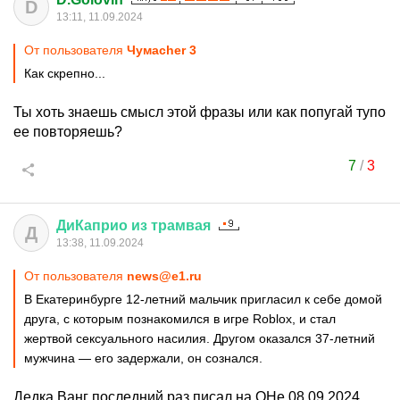
D
13:11, 11.09.2024
От пользователя
Чумаcher 3
Как скрепно...
Ты хоть знаешь смысл этой фразы или как попугай тупо
ее повторяешь?
7
/
3
ДиКаприо
из
трамвая
Д
13:38, 11.09.2024
От пользователя
news@e1.ru
В Екатеринбурге 12-летний мальчик пригласил к себе домой
друга, с которым познакомился в игре Roblox, и стал
жертвой сексуального насилия. Другом оказался 37-летний
мужчина — его задержали, он сознался.
Дедка Ванг последний раз писал на ОНе 08.09.2024.