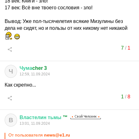
18 век: Книги - зло!
17 век: Всё вне твоего сословия - зло!
Вывод: Уже пол-тысячелетия всякие Мизулины без
дела не сидят, но и пользы от них никому нет никакой
7
/
1
Чума
cher 3
Ч
12:59, 11.09.2024
Как скрепно...
1
/
8
Властелин
тьмы
™
В
13:01, 11.09.2024
От пользователя
news@e1.ru