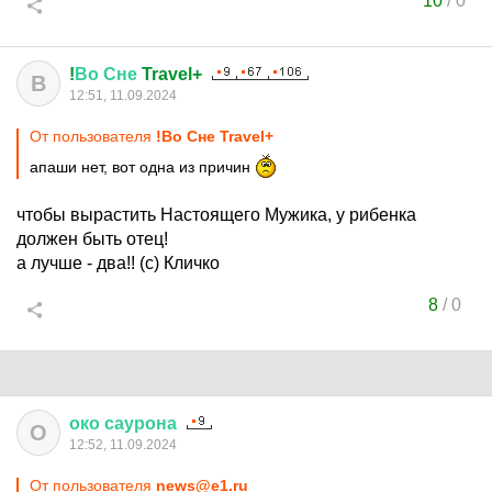
10
/
0
!
Во
Сне
Travel+
В
12:51, 11.09.2024
От пользователя
!Во Сне Travel+
апаши нет, вот одна из причин
чтобы вырастить Настоящего Мужика, у рибенка
должен быть отец!
а лучше - два!! (с) Кличко
8
/
0
око
саурона
О
12:52, 11.09.2024
От пользователя
news@e1.ru