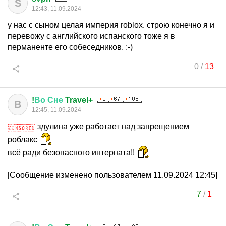
S
12:43, 11.09.2024
у нас с сыном целая империя roblox. строю конечно я и
перевожу с английского испанского тоже я в
перманенте его собеседников. :-)
0
/
13
!
Во
Сне
Travel+
В
12:45, 11.09.2024
здулина уже работает над запрещением
роблакс
всё ради безопасного интерната!!
[Сообщение изменено пользователем 11.09.2024 12:45]
7
/
1