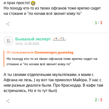
и прах просто!
Но походу кто-то из твоих офганов тоже крепко сидит
на стокане и "по ночам всё звонит кому-то"
1
/
3
Бывалый
эксперт
Б
14:01, 11.09.2024
От пользователя
Goeiemorgen,goeiedag
Но походу кто-то из твоих офганов тоже крепко сидит на
стокане и "по ночам всё звонит кому-то"
А ты своими отделочными ккультяпками, к маим с
Афгана не лезь. ) ну вот так приколол Майора. У нас с
ним разные диалоги были. Про Краснодар. В кафе там
встречались. Но я то тут был)
2
/
3