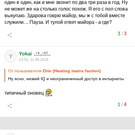
один в один, как и мне звонит по два три раза в год. Ну
не может же на столько голос похож. Я его с пол слова
выкупаю. Здарова говрю майор, мы ж с тобой вместе
служили. .. Пауза. И тупой ответ майора - а где?
3
/
3
Yokai
Y
13:51, 11.09.2024
От пользователя
Orin (Heating mains faction)
Ну ясно, низкий IQ и неограниченный доступ в интырнеты
типичный оновец
1
/
4