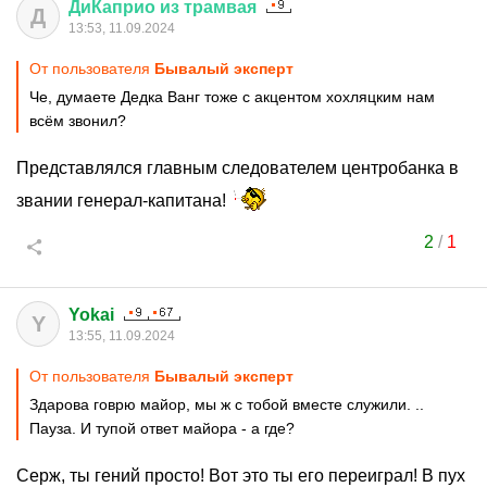
ДиКаприо
из
трамвая
Д
13:53, 11.09.2024
От пользователя
Бывалый эксперт
Че, думаете Дедка Ванг тоже с акцентом хохляцким нам
всём звонил?
Представлялся главным следователем центробанка в
звании генерал-капитана!
2
/
1
Yokai
Y
13:55, 11.09.2024
От пользователя
Бывалый эксперт
Здарова говрю майор, мы ж с тобой вместе служили. ..
Пауза. И тупой ответ майора - а где?
Серж, ты гений просто! Вот это ты его переиграл! В пух