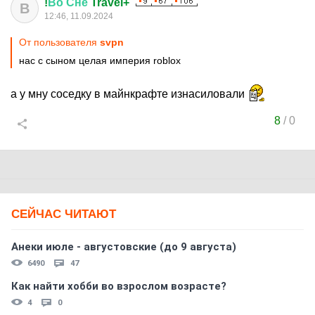
!
Во
Сне
Travel+
В
12:46, 11.09.2024
От пользователя
svpn
нас с сыном целая империя roblox
а у мну соседку в майнкрафте изнасиловали
8
/
0
СЕЙЧАС ЧИТАЮТ
Анеки июле - августовские (до 9 августа)
6490
47
Как найти хобби во взрослом возрасте?
4
0