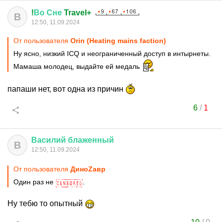
!
Во
Сне
Travel+
В
12:50, 11.09.2024
От пользователя
Orin (Heating mains faction)
Ну ясно, низкий ICQ и неограниченный доступ в интырнеты.
Мамаша молодец, выдайте ей медаль
папаши нет, вот одна из причин
6
/
1
Василий
блаженный
В
12:50, 11.09.2024
От пользователя
ДиноZавp
Один раз не
.
Ну тебю то опытный