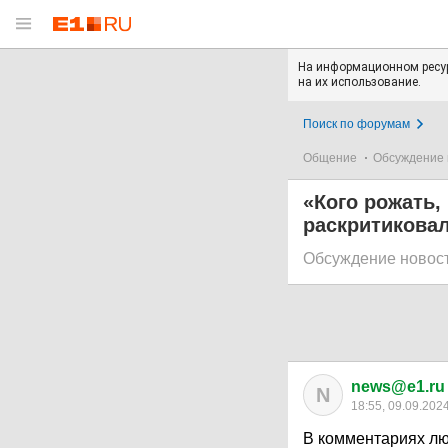
На информационном ресур
на их использование.
Поиск по форумам
Общение
Обсуждение 
«Кого рожать,
раскритикова
Обсуждение новос
news@e1.ru
N
18:55, 09.09.202
В комментариях лю