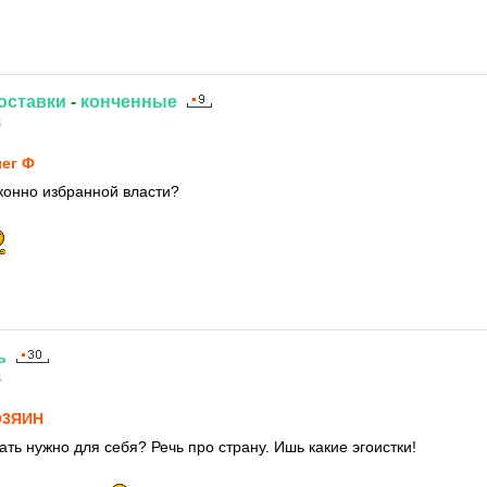
оставки
-
конченные
4
ег Ф
конно избранной власти?
ь
4
О3ЯИH
ать нужно для себя? Речь про страну. Ишь какие эгоистки!