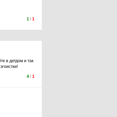
1
/
1
те в детдом и так
эгоистки!
4
/
1