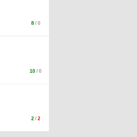
8
/
0
10
/
0
2
/
2