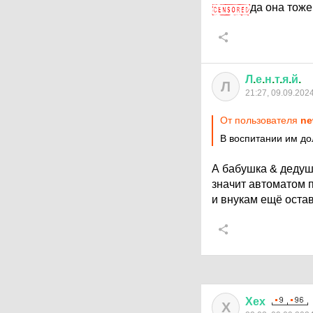
да она тоже
Л
.
е
.
н
.
т
.
я
.
й
.
Л
21:27, 09.09.202
От пользователя
ne
В воспитании им до
А бабушка & дедушк
значит автоматом п
и внукам ещё остав
Хех
Х