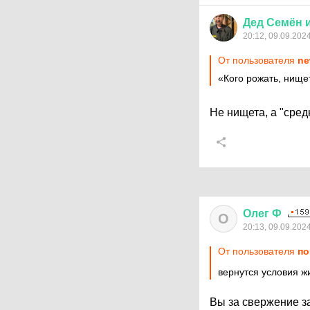
Дед
Семён
20:12, 09.09.202
От пользователя
ne
«Кого рожать, нище
Не нищета, а "сред
Олег
Ф
О
20:13, 09.09.202
От пользователя
по
вернутся условия ж
Вы за свержение з