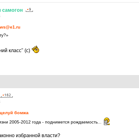
и
самогон
4
ws@e1.ru
ту?»
ний класс" (с)
4
целуй бомжа
изни 2005-2012 года - поднимется рождаемость...
аконно избранной власти?