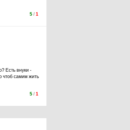
5
/
1
? Есть внуки -
о чтоб самим жить
5
/
1