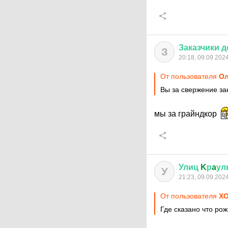
Заказчики
д
З
20:18, 09.09.202
От пользователя
Ол
Вы за свержение за
мы за грайндкор
Улиц
K
р
a
ул
У
21:23, 09.09.202
От пользователя
X
Где сказано что рож