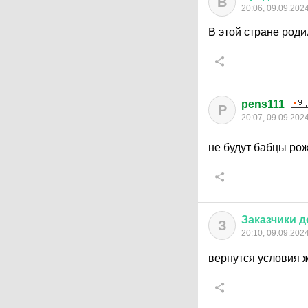
В
20:06, 09.09.202
В этой стране роди
pens111
P
20:07, 09.09.202
не будут бабцы рож
Заказчики
д
З
20:10, 09.09.202
вернутся условия ж