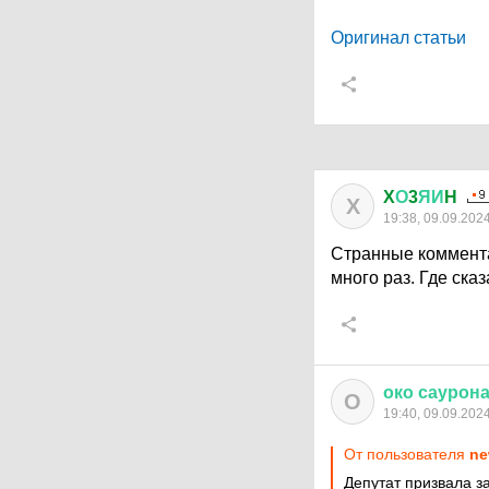
Оригинал статьи
X
О
3
ЯИ
H
X
19:38, 09.09.202
Странные комментат
много раз. Где ска
око
саурон
О
19:40, 09.09.202
От пользователя
ne
Депутат призвала за