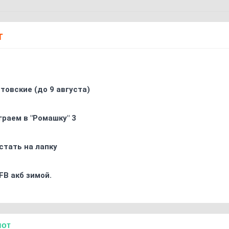
Т
товские (до 9 августа)
граем в "Ромашку" 3
стать на лапку
FB акб зимой.
нот