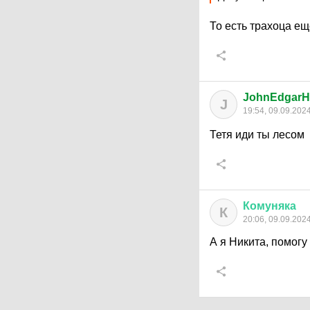
То есть трахоца ещ
JohnEdgarH
J
19:54, 09.09.202
Тетя иди ты лесом
Комуняка
К
20:06, 09.09.202
А я Никита, помог