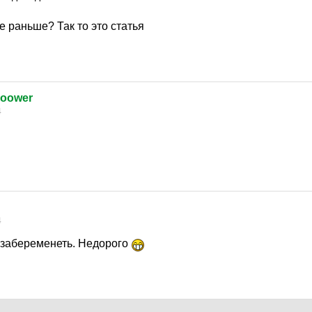
е раньше? Так то это статья
oower
4
4
у забеременеть. Недорого