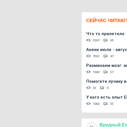
СЕЙЧАС ЧИТАЮ
Что то прилетело
3267
69
Анеки июле - авгус
7361
47
Разминаем мозг: и
1042
57
Помогите лучику в
33
0
У кого есть опыт E
1062
33
Вредный
Е