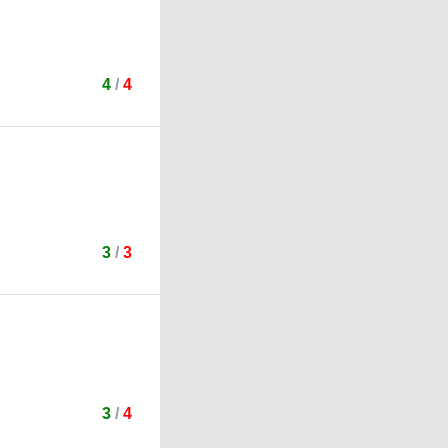
4
/
4
3
/
3
3
/
4