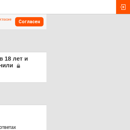
огласие
Согласен
в 18 лет и
нили
ответах