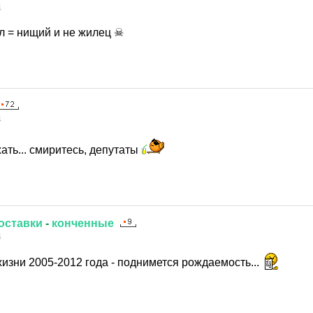
4
л = нищий и не жилец ☠
4
ать... смиритесь, депутаты
оставки
-
конченные
4
изни 2005-2012 года - поднимется рождаемость...