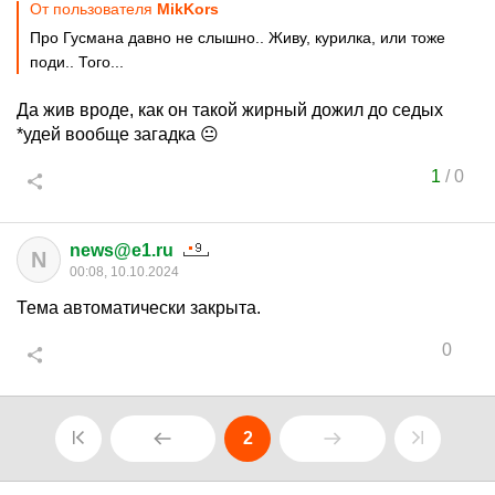
От пользователя
MikKors
Про Гусмана давно не слышно.. Живу, курилка, или тоже
поди.. Того...
Да жив вроде, как он такой жирный дожил до седых
*удей вообще загадка 😐
1
/
0
news@e1.ru
N
00:08, 10.10.2024
Тема автоматически закрыта.
0
2