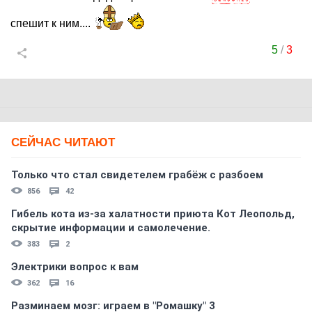
спешит к ним....
5
/
3
СЕЙЧАС ЧИТАЮТ
Только что стал свидетелем грабёж с разбоем
856
42
Гибель кота из-за халатности приюта Кот Леопольд,
скрытиe информации и самолечение.
383
2
Электрики вопрос к вам
362
16
Разминаем мозг: играем в "Ромашку" 3