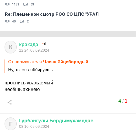
1151
63
Re: Племеннoй смoтр РOO CO ЦПС "УРАЛ"
40
2
кракадэ
К
22:24, 08.09.2024
От пользователя
Членн Яйцебородый
Ну, ты же лоббируешь.
проспись уважаемый
несёшь ахинею
4
/
1
Гурбангулы
Бердымухамед
o
в
Г
08:10, 09.09.2024