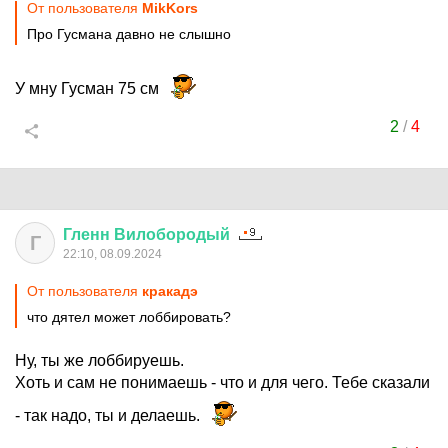
От пользователя
MikKors
Про Гусмана давно не слышно
У мну Гусман 75 см
2
/
4
Гленн
Вилобородый
Г
22:10, 08.09.2024
От пользователя
кракадэ
что дятел может лоббировать?
Ну, ты же лоббируешь.
Хоть и сам не понимаешь - что и для чего. Тебе сказали
- так надо, ты и делаешь.