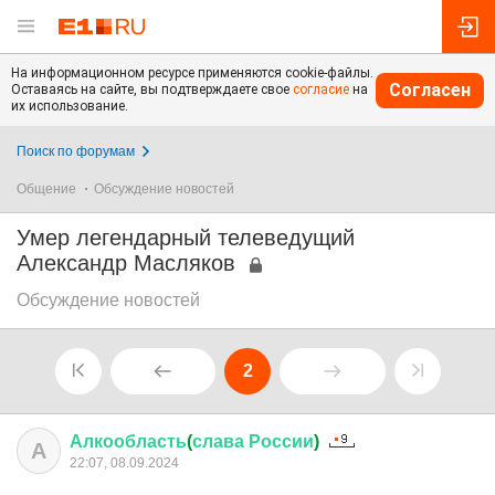
На информационном ресурсе применяются cookie-файлы.
Согласен
Оставаясь на сайте, вы подтверждаете свое
согласие
на
их использование.
Поиск по форумам
Общение
Обсуждение новостей
Умер легендарный телеведущий
Александр Масляков
Обсуждение новостей
2
Алкообласть
(
слава
России
)
А
22:07, 08.09.2024