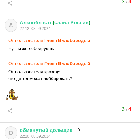
3
/
4
Алкообласть
(
слава
России
)
А
22:12, 08.09.2024
От пользователя
Гленн Вилобородый
Ну, ты же лоббируешь
От пользователя
Гленн Вилобородый
От пользователя кракадэ
что дятел может лоббировать?
3
/
4
обманутый
дольщик
О
22:20, 08.09.2024