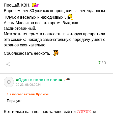
Прощай, КВН.
Впрочем, лет 30 уже как попрощались с легендарным
"Клубом весёлых и находчивых".
А сам Масляков всё это время был, как
заспиртованный.
Мож хоть теперь эта пошлость, в которую превратила
эта семейка некогда замечательную передачу, уйдёт с
экранов окончательно.
Соболезновать неохота.
7
/
0
=
Один
в
поле
не
воин
=
О
22:23, 08.09.2024
От пользователя
Хронос
Пора уже
Вот только наш дед нафталиновый ни
не