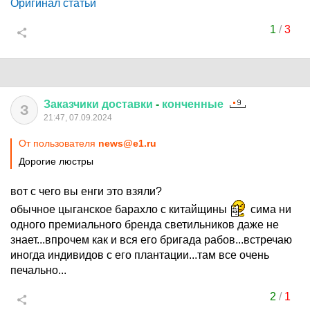
Оригинал статьи
1
/
3
Заказчики
доставки
-
конченные
З
21:47, 07.09.2024
От пользователя
news@e1.ru
Дорогие люстры
вот с чего вы енги это взяли?
обычное цыганское барахло с китайщины
сима ни
одного премиального бренда светильников даже не
знает...впрочем как и вся его бригада рабов...встречаю
иногда индивидов с его плантации...там все очень
печально...
2
/
1