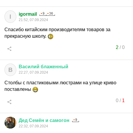
igormail
I
21:52, 07.09.2024
Спасибо китайским производителям товаров за
прекрасную школу.
2
/
0
Василий
блаженный
В
22:27, 07.09.2024
Столбы с пластиковыми люстрами на улице криво
поставлены
0
/
1
Дед
Семён
и
самогон
22:32, 07.09.2024