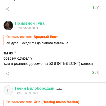
1
/
0
Позывной
Тува
11:55, 05.09.2024
От пользователя
Вредный Енот
ой дура .. сходи ты до любого магазина
ты чо ?
совсем сдурел ?
там в рознице дороже на 50 (ПЯТЬДЕСЯТ) копеек
2
/
0
Гленн
Вилобородый
Г
14:40, 05.09.2024
От пользователя
Orin (Heating mains faction)