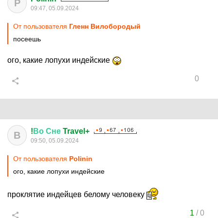
P
09:47, 05.09.2024
От пользователя
Гленн Вилобородый
посеешь
ого, какие лопухи индейские
0
!
Во
Сне
Travel+
В
09:50, 05.09.2024
От пользователя
Polinin
ого, какие лопухи индейские
проклятие индейцев белому человеку
1
/
0