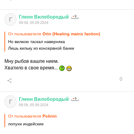
Гленн
Вилобородый
Г
09:58, 05.09.2024
От пользователя
Orin (Heating mains faction)
Но вилкою таскал наверняка
Лишь кильку из консервной банки
Мну рыбов вашпе нием.
Хватило в свое время...
0
Гленн
Вилобородый
Г
09:59, 05.09.2024
От пользователя
Polinin
лопухи индейские