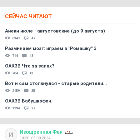
СЕЙЧАС ЧИТАЮТ
Анеки июле - августовские (до 9 августа)
6943
47
Разминаем мозг: играем в "Ромашку" 3
714
48
ОАКЗВ Что за запах?
704
13
Вот и сам столкнулся - старые родители...
2159
35
ОАКЗВ Бабушкофон.
1194
27
Изощренная
Фея
И
10:20, 05.09.2024