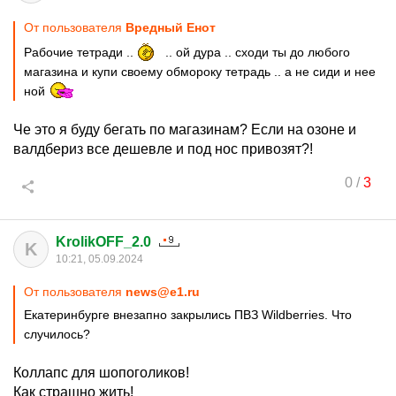
От пользователя
Вредный Енот
Рабочие тетради ..
.. ой дура .. сходи ты до любого
магазина и купи своему обмороку тетрадь .. а не сиди и нее
ной
Че это я буду бегать по магазинам? Если на озоне и
валдбериз все дешевле и под нос привозят?!
0
/
3
KrolikOFF_2.0
K
10:21, 05.09.2024
От пользователя
news@e1.ru
Екатеринбурге внезапно закрылись ПВЗ Wildberries. Что
случилось?
Коллапс для шопоголиков!
Как страшно жить!