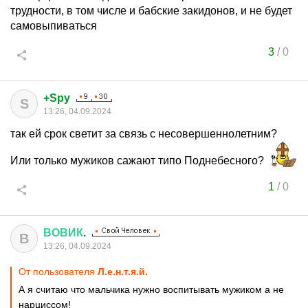
трудности, в том числе и бабские закидонов, и не будет
самовыпиваться
3
/
0
+Spy
S
13:26, 04.09.2024
так ей срок светит за связь с несовершеннолетним?
Или только мужиков сажают типо Поднебесного?
1
/
0
ВОВИК
.
В
13:26, 04.09.2024
От пользователя
Л.е.н.т.я.й.
А я считаю что мальчика нужно воспитывать мужиком а не
нарциссом!