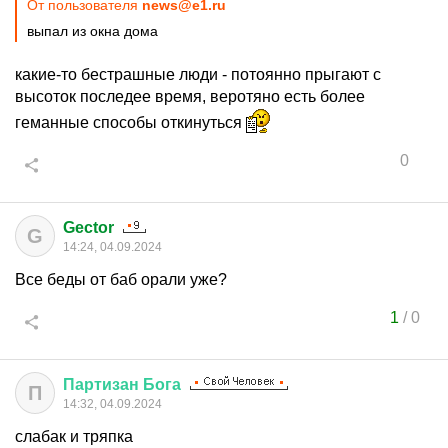
От пользователя
news@e1.ru
выпал из окна дома
какие-то бестрашные люди - потоянно прыгают с
высоток последее время, веротяно есть более
геманные способы откинуться
0
Gector
G
14:24, 04.09.2024
Все беды от баб орали уже?
1
/
0
Партизан
Бога
П
14:32, 04.09.2024
слабак и тряпка