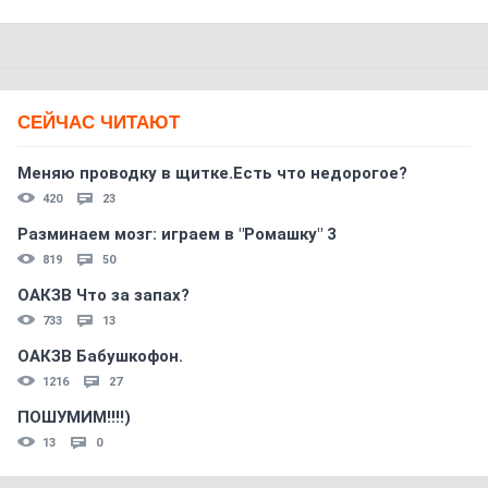
СЕЙЧАС ЧИТАЮТ
Меняю проводку в щитке.Есть что недорогое?
420
23
Разминаем мозг: играем в "Ромашку" 3
819
50
ОАКЗВ Что за запах?
733
13
ОАКЗВ Бабушкофон.
1216
27
ПОШУМИМ!!!!)
13
0