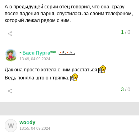
А в предыдущей серии отец говорил, что она, сразу
после падения парня, спустилась за своим телефоном,
который лежал рядом с ним.
1
/
0
~
Бася
Пурга
***
13:49, 04.09.2024
Дак она просто хотела с ним расстаться
Ведь поняла што он тряпка.
3
/
0
wo
о
dy
W
13:55, 04.09.2024