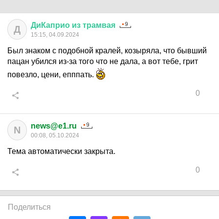
ДиКаприо
из
трамвая
Д
15:15, 04.09.2024
Был знаком с подобной кралей, козыряла, что бывший
пацан убился из-за того что не дала, а вот тебе, грит
повезло, цени, епппать.
0
news@e1.ru
N
00:08, 05.10.2024
Тема автоматически закрыта.
0
Поделиться