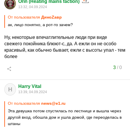
Orin (Heating mains faction)
13:32, 04.09.2024
От пользователя
ДиноZавp
ак, лицо понятно, а рот-то зачем?
Ну, некоторые впечатлительные люди при виде
свежего покойника блюют-с, да. А ежли он не особо
красивый, как обычно бывает, ежли с высоты упал - тем
более
3
/
0
Harry Vital
H
13:39, 04.09.2024
От пользователя
news@e1.ru
Эта девушка потом спустилась по лестнице и вышла через
другой вход, обошла дом и ушла домой, где переоделась в
штаны