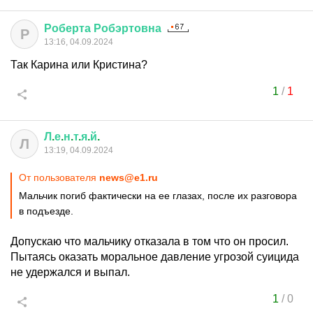
Роберта
Робэртовна
Р
13:16, 04.09.2024
Так Карина или Кристина?
1
/
1
Л
.
е
.
н
.
т
.
я
.
й
.
Л
13:19, 04.09.2024
От пользователя
news@e1.ru
Мальчик погиб фактически на ее глазах, после их разговора
в подъезде.
Допускаю что мальчику отказала в том что он просил.
Пытаясь оказать моральное давление угрозой суицида
не удержался и выпал.
1
/
0