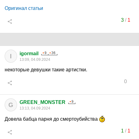
Оригинал статьи
3
/
1
igormail
I
13:09, 04.09.2024
некоторые девушки такие артистки.
0
GREEN_MONSTER
G
13:13, 04.09.2024
Довела бабца парня до смертоубийства
1
/
1