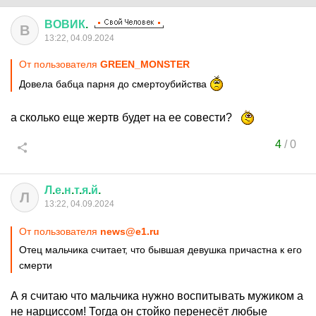
ВОВИК
.
В
13:22, 04.09.2024
От пользователя
GREEN_MONSTER
Довела бабца парня до смертоубийства
а сколько еще жертв будет на ее совести?
4
/
0
Л
.
е
.
н
.
т
.
я
.
й
.
Л
13:22, 04.09.2024
От пользователя
news@e1.ru
Отец мальчика считает, что бывшая девушка причастна к его
смерти
А я считаю что мальчика нужно воспитывать мужиком а
не нарциссом! Тогда он стойко перенесёт любые