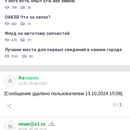
У кого есть опыт EFB акб зимой.
788
28
ОАКЗВ Что за запах?
662
13
Флуд на автотему запчастей
670
27
Лучшие места для первых свиданий в нашем городе
3161
80
As
пирин
A
16:44, 29.08.2024
[Сообщение удалено пользователем 13.10.2024 15:08]
0
/
1
news@e1.ru
N
00:08, 30.09.2024