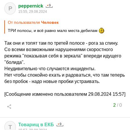
peppernick
P
15:55, 29.08.2024
От пользователя
Чeловек
ТРИ полосы, и всё равно мало места дебилам
Так они и топят там по третей полосе - рога за спину.
Со всеми возможными нарушениями скоростного
режима "показывая себя в зеркала" впереди идущего
"болида".
Неудивительно что случаются инциденты.
Нет чтобы спокойно ехать и радоваться, что там теперь
без пробок - надо новые пробки устраивать.
[Сообщение изменено пользователем 29.08.2024 15:57]
2
/
0
Товарищ
в
ЕКБ
Т