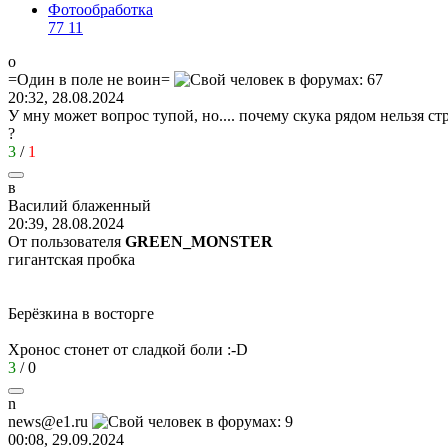
Фотообработка
77
11
о
=
Один
в
поле
не
воин
=
20:32, 28.08.2024
У мну может вопрос тупой, но.... почему скука рядом нельзя ст
?
3
/
1
в
Василий
блаженный
20:39, 28.08.2024
От пользователя
GREEN_MONSTER
гигантская пробка
Берёзкина в восторге
Хронос стонет от сладкой боли
:-D
3
/
0
n
news@e1.ru
00:08, 29.09.2024