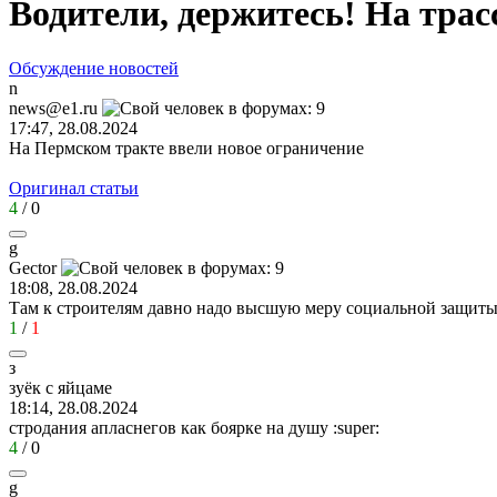
Водители, держитесь! На трас
Обсуждение новостей
n
news@e1.ru
17:47, 28.08.2024
На Пермском тракте ввели новое ограничение
Оригинал статьи
4
/
0
g
Gector
18:08, 28.08.2024
Там к строителям давно надо высшую меру социальной защит
1
/
1
з
зуёк
с
яйцаме
18:14, 28.08.2024
стродания апласнегов как боярке на душу
:super:
4
/
0
g