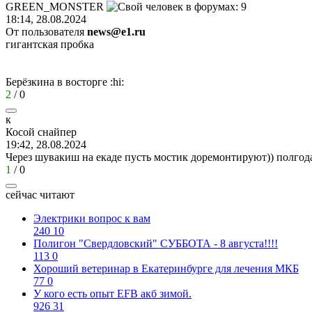
GREEN_MONSTER
18:14, 28.08.2024
От пользователя
news@e1.ru
гигантская пробка
Берёзкина в восторге
:hi:
2
/
0
к
Косой
снайпер
19:42, 28.08.2024
Через шувакиш на екаде пусть мостик доремонтируют)) полго
1
/
0
сейчас читают
Электрики вопрос к вам
240
10
Полигон "Свердловский" СУББОТА - 8 августа!!!!
113
0
Хороший ветеринар в Екатеринбурге для лечения МКБ
77
0
У кого есть опыт EFB акб зимой.
926
31