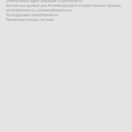
Электронный адрес редакции:
e1@shkulev.ru
Контактные данные для Роскомнадзора и государственных органов:
e1info@shkulev.ru
,
juristekat@shkulev.ru
Техподдержка:
help@shkulev.ru
Рекомендательные системы