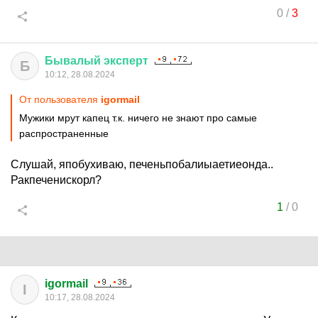
0
/
3
Бывалый
эксперт
Б
10:12, 28.08.2024
От пользователя
igormail
Мужики мрут капец т.к. ничего не знают про самые
распространенные
Слушай, япобухиваю, печеньпобалиыаетиеонда..
Ракпеченискорл?
1
/
0
igormail
I
10:17, 28.08.2024