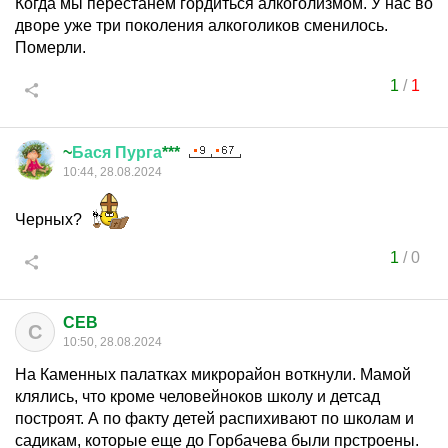
Когда мы перестанем гордиться алкоголизмом. У нас во
дворе уже три поколения алкоголиков сменилось.
Померли.
1
/
1
~
Бася
Пурга
***
10:44, 28.08.2024
Черных?
1
/
0
CEB
C
10:50, 28.08.2024
На Каменных палатках микрорайон воткнули. Мамой
клялись, что кроме человейноков школу и детсад
построят. А по факту детей распихивают по школам и
садикам, которые еще до Горбачева были прстроены.