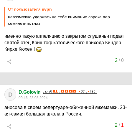
От пользователя
svpn
невозможно удержать на себе внимание сорока пар
семилетних глаз
именно такую аппеляцию о закрытом слушаньи подал
святой отец Криштоф католического прихода Киндер
Кирхе Кюхен!!
2
/
0
D.Golovin
D
09:46, 28.08.2024
аносова в своем репертуаре-обиженной яжемамки. 23-
ая-самая большая школа в России.
2
/
1