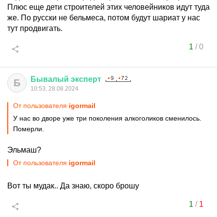
Плюс еще дети строителей этих человейников идут туда
же. По русски не бельмеса, потом будут шариат у нас
тут продвигать.
1
/
0
Бывалый
эксперт
Б
10:53, 28.08.2024
От пользователя
igormail
У нас во дворе уже три поколения алкоголиков сменилось.
Померли.
Эльмаш?
От пользователя
igormail
Вот ты мудак.. Да знаю, скоро брошу
1
/
1