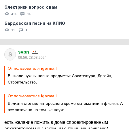
Электрики вопрос к вам
315
15
Бардовская песня на КЛИО
11
1
svpn
S
09:56, 28.08.2024
От пользователя
igormail
В школе нужны новые предметы: Архитектура, Дизайн,
Строительство,
От пользователя
igormail
В жизни столько интересного кроме математики и физики. А
все заточено на точные науки.
есть желание пожить в доме спроектированным
архитектором не знакомым с точными науками?