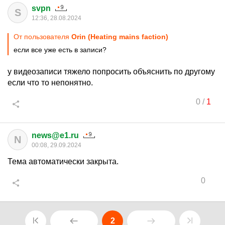
svpn
S
12:36, 28.08.2024
От пользователя
Orin (Heating mains faction)
если все уже есть в записи?
у видеозаписи тяжело попросить объяснить по другому
если что то непонятно.
0
/
1
news@e1.ru
N
00:08, 29.09.2024
Тема автоматически закрыта.
0
2