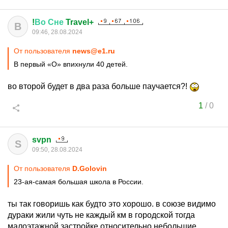
!
Во
Сне
Travel+
В
09:46, 28.08.2024
От пользователя
news@e1.ru
В первый «О» впихнули 40 детей.
во второй будет в два раза больше паучается?!
1
/
0
svpn
S
09:50, 28.08.2024
От пользователя
D.Golovin
23-ая-самая большая школа в России.
ты так говоришь как будто это хорошо. в союзе видимо
дураки жили чуть не каждый км в городской тогда
малоэтажной застройке относительно небольшие