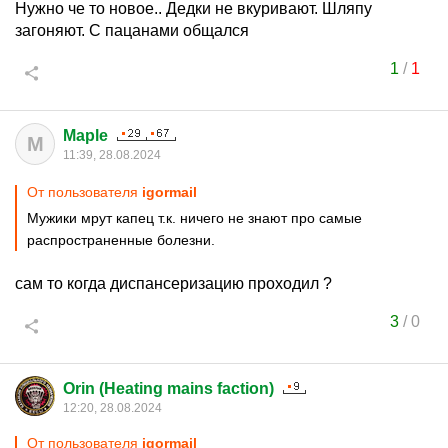
Нужно че то новое.. Дедки не вкуривают. Шляпу
загоняют. С пацанами общался
1
/
1
Maple
M
11:39, 28.08.2024
От пользователя
igormail
Мужики мрут капец т.к. ничего не знают про самые
распространенные болезни.
сам то когда диспансеризацию проходил ?
3
/
0
Orin (Heating mains faction)
12:20, 28.08.2024
От пользователя
igormail