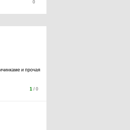
0
личинкаме и прочая
1
/
0