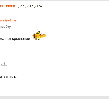
4
ws@e1.ru
 пробку
помашет крыльями
4
и закрыта.