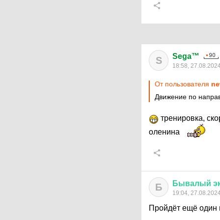
Sega™
S
18:58, 27.08.202
От пользователя
ne
Движение по направ
тренировка, ско
оленина
Бывалый
э
Б
19:04, 27.08.202
Пройдёт ещё один 