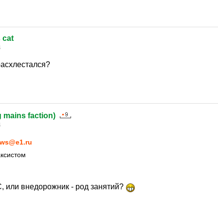
 cat
4
расхлестался?
g mains faction)
4
ws@e1.ru
аксистом
ТС, или внедорожник - род занятий?