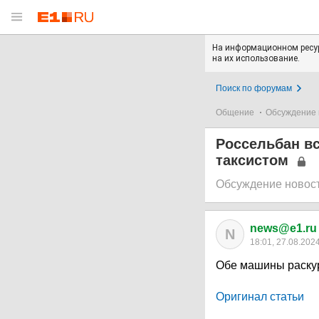
На информационном ресур
на их использование.
Поиск по форумам
Общение
Обсуждение 
Россельбан вс
таксистом
Обсуждение новос
news@e1.ru
N
18:01, 27.08.202
Обе машины раску
Оригинал статьи