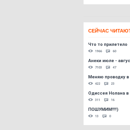
СЕЙЧАС ЧИТАЮ
Что то прилетело
1966
60
Анеки июле - авгус
7103
47
Меняю проводку в
422
23
Одиссея Нолана в
311
16
ПОШУМИМ!!!!)
13
0