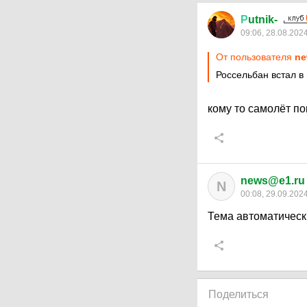
Р
utnik-
09:06, 28.08.202
От пользователя
ne
Россельбан встал в
кому то самолёт 
news@e1.ru
N
00:08, 29.09.202
Тема автоматическ
Поделиться