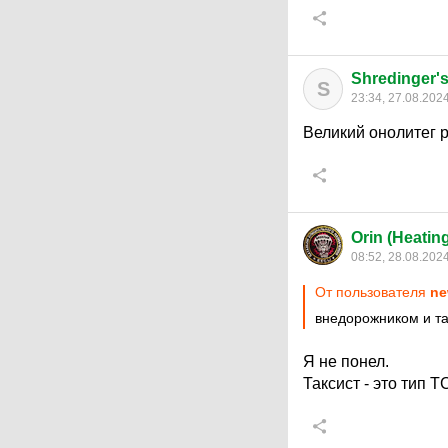
Shredinger's
S
23:34, 27.08.202
Великий онолитег 
Orin (Heatin
08:52, 28.08.202
От пользователя
ne
внедорожником и т
Я не понел.
Таксист - это тип 