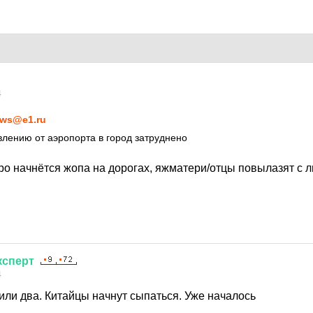
4
ws@e1.ru
лению от аэропорта в город затруднено
ро начнётся жопа на дорогах, яжматери/отцы повылазят с 
ксперт
4
или два. Китайцы начнут сыпаться. Уже началось