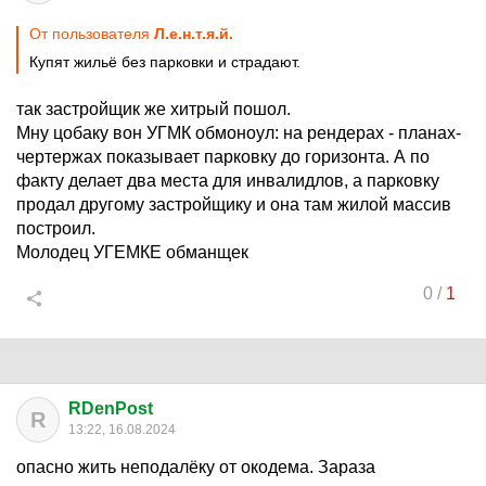
От пользователя
Л.е.н.т.я.й.
Купят жильё без парковки и страдают.
так застройщик же хитрый пошол.
Мну цобаку вон УГМК обмоноул: на рендерах - планах-
чертержах показывает парковку до горизонта. А по
факту делает два места для инвалидлов, а парковку
продал другому застройщику и она там жилой массив
построил.
Молодец УГЕМКЕ обманщек
0
/
1
RDenPost
R
13:22, 16.08.2024
опасно жить неподалёку от окодема. Зараза