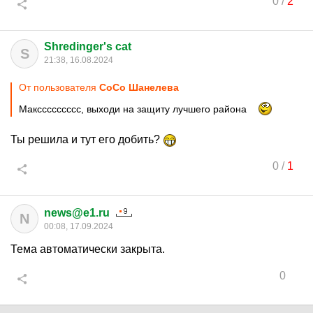
0
/
2
Shredinger's cat
S
21:38, 16.08.2024
От пользователя
CoCo Шанелева
Макссссссссс, выходи на защиту лучшего района
Ты решила и тут его добить?
0
/
1
news@e1.ru
N
00:08, 17.09.2024
Тема автоматически закрыта.
0