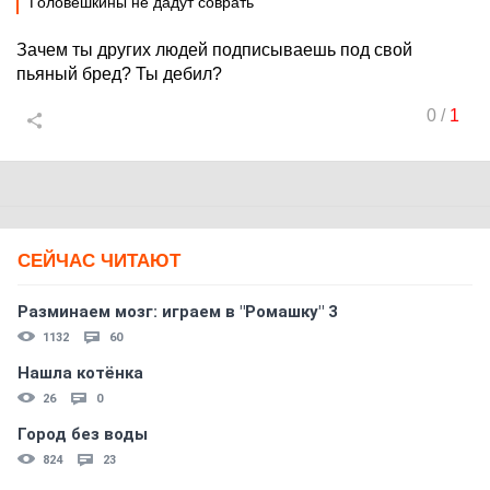
Головешкины не дадут соврать
Зачем ты других людей подписываешь под свой
пьяный бред? Ты дебил?
0
/
1
СЕЙЧАС ЧИТАЮТ
Разминаем мозг: играем в "Ромашку" 3
1132
60
Нашла котёнка
26
0
Город без воды
824
23