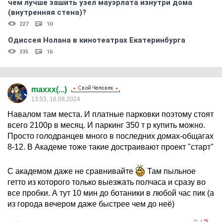
чем лучше зашить узел мауэрлата изнутри дома
(внутренняя стена)?
227
10
Одиссея Нолана в кинотеатрах Екатеринбурга
335
16
maxxx(...)
13:53, 16.08.2024
Навалом там места. И платные парковки поэтому стоят
всего 2100р в месяц. И паркинг 350 т р купить можно.
Просто голодранцев много в последних домах-общагах
8-12. В Академе тоже такие достраивают проект "старт"
С академом даже не сравнивайте
Там пыльное
гетто из которого только выезжать полчаса и сразу во
все пробки. А тут 10 мин до ботаники в любой час пик (а
из города вечером даже быстрее чем до неё)