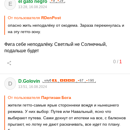
el gato negro
E
13:28, 16.08.2024
От пользователя
RDenPost
опасно жить неподалёку от окодема. Зараза перекинулась и
на эту гетто-зону.
Фига себе неподалёку. Светлый не Солнечный,
подальше будет
0
/
1
D.Golovin
D
13:51, 16.08.2024
От пользователя
Партизан Бога
жители гетто-самые ярые стороннеки вождя и нынешнего
режима. У них выбор: Путев или Навальный, ясно что
выбирают путева. Сами дохнут от ипотеки на все, с балконов
прыгают, но лотку не дают раскачивать, все идет по плану.