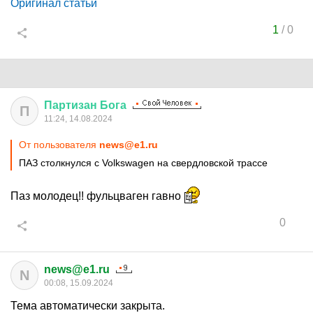
Оригинал статьи
1
/
0
Партизан
Бога
П
11:24, 14.08.2024
От пользователя
news@e1.ru
ПАЗ столкнулся с Volkswagen на свердловской трассе
Паз молодец!! фульцваген гавно
0
news@e1.ru
N
00:08, 15.09.2024
Тема автоматически закрыта.