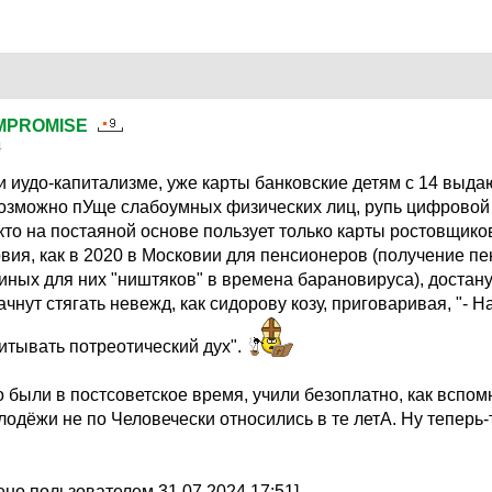
MPROMISE
4
и иудо-капитализме, уже карты банковские детям с 14 выдаю
возможно пУще слабоумных физических лиц, рупь цифровой
кто на постаяной основе пользует только карты ростовщик
овия, как в 2020 в Московии для пенсионеров (получение пе
иных для них "ништяков" в времена барановируса), достану
ачнут стягать невежд, как сидорову козу, приговаривая, "- Н
тывать потреотический дух".
о были в постсоветское время, учили безоплатно, как вспо
олодёжи не по Человечески относились в те летА. Ну теперь-
но пользователем 31.07.2024 17:51]