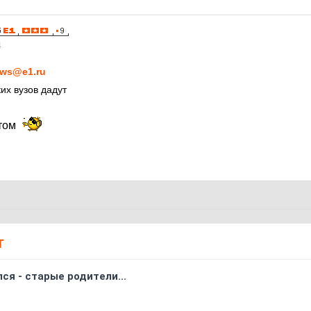
4
ws@e1.ru
их вузов дадут
нтом
Т
ся - старые родители...