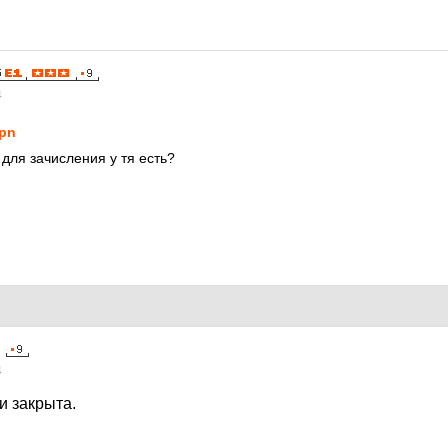
4
pn
для зачисления у тя есть?
4
и закрыта.