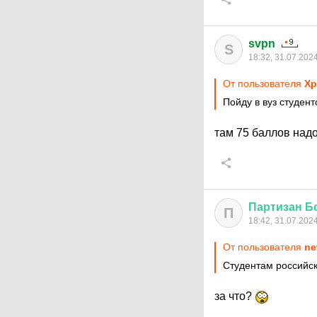
svpn
S
18:32, 31.07.202
От пользователя
Хр
Пойду в вуз студен
там 75 баллов надо
Партизан
Б
П
18:42, 31.07.202
От пользователя
ne
Студентам российск
за что?