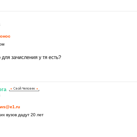
4
онос
том
 для зачисления у тя есть?
ога
4
ws@e1.ru
их вузов дадут 20 лет