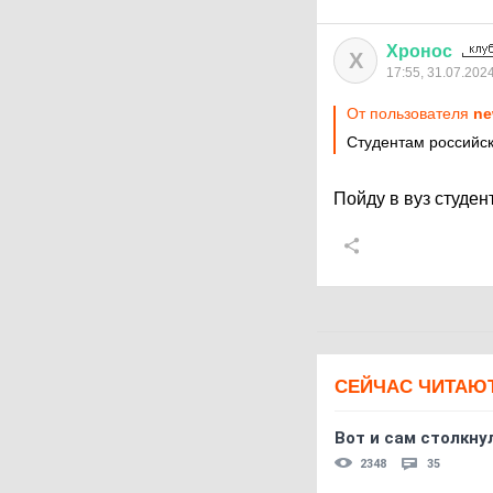
Хронос
Х
17:55, 31.07.202
От пользователя
ne
Студентам российск
Пойду в вуз студе
СЕЙЧАС ЧИТАЮ
Вот и сам столкнул
2348
35