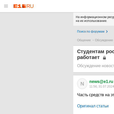
На информационном ресур
на их использование.
Поиск по форумам
Общение
Обсуждение 
Студентам рос
работает
Обсуждение новос
news@e1.ru
N
11:56, 31.07.202
Часть средств на э
Оригинал статьи