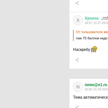
Хронос
Х
18:47, 31.07.202
От пользователя
sv
там 75 баллов надо 
Наскребу
news@e1.ru
N
00:08, 01.09.202
Тема автоматическ