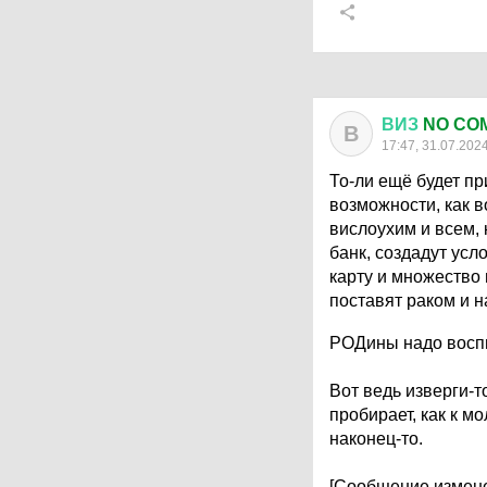
ВИЗ
NO CO
В
17:47, 31.07.202
То-ли ещё будет пр
возможности, как 
вислоухим и всем, 
банк, создадут усл
карту и множество 
поставят раком и н
РОДины надо воспи
Вот ведь изверги-т
пробирает, как к м
наконец-то.
[Сообщение измене