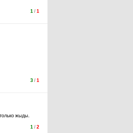
1
/
1
3
/
1
только жыды.
1
/
2