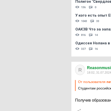
Полигон "Свердловс
136
0
У кого есть опыт E
1043
33
ОАКЗВ Что за запа
816
14
Одиссея Нолана в
327
16
Reasonmusi
R
18:02, 31.07.202
От пользователя
ne
Студентам российск
Получив образован