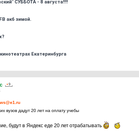
кий" СУББОТА - 8 августа!!!!
FB акб зимой.
х?
 кинотеатрах Екатеринбурга
c
4
ws@e1.ru
их вузов дадут 20 лет на оплату учебы
ие, будут в Яндекс еде 20 лет отрабатывать