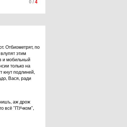
0
/
4
т. Отбиометрят, по
 влупят этим
ов и мобильный
нсии только на
т кнут подлиней,
адо, Вася, ради
мнишъ, аж дрож
то всё "ПУчком",