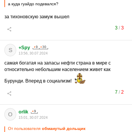
а куда гуайдо подевался?
за тихоновскую замуж вышел
3
/
3
+Spy
S
13:56, 30.07.2024
самая богатая на запасы нефти страна в мире с
относительно небольшим населением живет как
Бурунди. Вперед в социализм!
7
/
2
orlik
O
15:01, 30.07.2024
От пользователя
обманутый дольщик