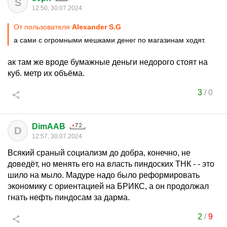
S
12:50, 30.07.2024
От пользователя
Alexander S.G
а сами с огромными мешками денег по магазинам ходят.
ак там же вроде бумажные деньги недорого стоят на
куб. метр их объёма.
3
/
0
DimAAB
D
12:57, 30.07.2024
Всякий сраный социализм до добра, конечно, не
доведёт, но менять его на власть пиндоских ТНК - - это
шило на мыло. Мадуре надо было реформировать
экономику с ориентацией на БРИКС, а он продолжал
гнать нефть пиндосам за дарма.
2
/
9