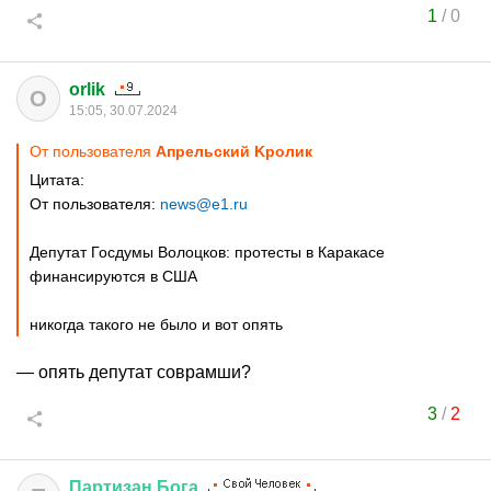
1
/
0
orlik
O
15:05, 30.07.2024
От пользователя
Aпрельский Kролик
Цитата:
От пользователя:
news@e1.ru
Депутат Госдумы Волоцков: протесты в Каракасе
финансируются в США
никогда такого не было и вот опять
— опять депутат соврамши?
3
/
2
Партизан
Бога