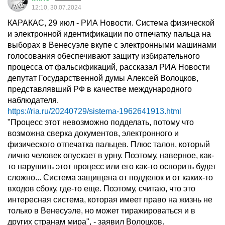
12:10, 30.07.2024
КАРАКАС, 29 июл - РИА Новости. Система физической
и электронной идентификации по отпечатку пальца на
выборах в Венесуэле вкупе с электронными машинами
голосования обеспечивают защиту избирательного
процесса от фальсификаций, рассказал РИА Новости
депутат Государственной думы Алексей Волоцков,
представлявший РФ в качестве международного
наблюдателя.
https://ria.ru/20240729/sistema-1962641913.html
"Процесс этот невозможно подделать, потому что
возможна сверка документов, электронного и
физического отпечатка пальцев. Плюс талон, который
лично человек опускает в урну. Поэтому, наверное, как-
то нарушить этот процесс или его как-то оспорить будет
сложно... Система защищена от подделок и от каких-то
входов сбоку, где-то еще. Поэтому, считаю, что это
интересная система, которая имеет право на жизнь не
только в Венесуэле, но может тиражироваться и в
других странам мира", - заявил Волоцков.