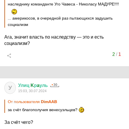
наследнику команданте Уго Чавеса - Николасу МАДУРЕ!!!!
... америкосов, в очередной раз пытающихся задушить
социализм
Ага, значит власть по наследству — это и есть
социализм?
2
/
1
Улиц
K
р
a
уль
У
15:03, 30.07.2024
От пользователя
DimAAB
за счёт благополучия венесуэльцев?
За счёт чего?