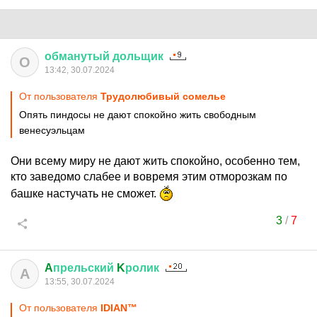
обманутый
дольщик
О
13:42, 30.07.2024
От пользователя
Трудолюбивый сомелье
Опять пиндосы не дают спокойно жить свободным
венесуэльцам
Они всему миру не дают жить спокойно, особенно тем,
кто заведомо слабее и вовремя этим отморозкам по
башке настучать не сможет.
3
/
7
A
прельский
K
ролик
A
13:55, 30.07.2024
От пользователя
IDIАN™