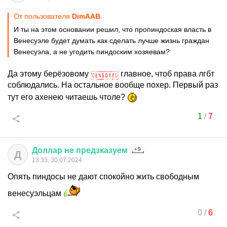
От пользователя
DimAAB
И ты на этом основании решил, что пропиндоская власть в
Венесуэле будет думать как сделать лучше жизнь граждан
Венесуэла, а не угодить пиндоским хозяевам?
Да этому берёзовому
главное, чтоб права лгбт
соблюдались. На остальное вообще похер. Первый раз
тут его ахенею читаешь чтоле?
1
/
7
Доллар
не
предзказуем
Д
13:33, 30.07.2024
Опять пиндосы не дают спокойно жить свободным
венесуэльцам
0
/
6