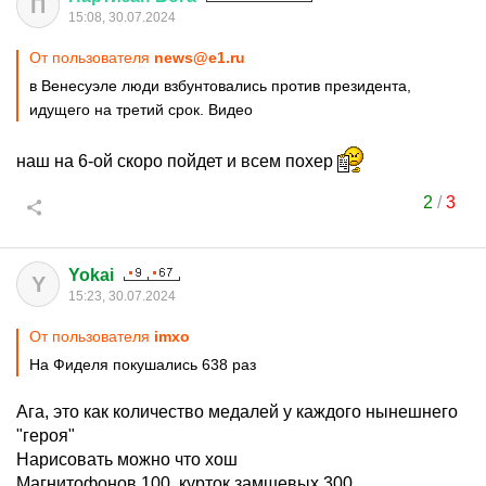
П
15:08, 30.07.2024
От пользователя
news@e1.ru
в Венесуэле люди взбунтовались против президента,
идущего на третий срок. Видео
наш на 6-ой скоро пойдет и всем похер
2
/
3
Yokai
Y
15:23, 30.07.2024
От пользователя
imxo
На Фиделя покушались 638 раз
Ага, это как количество медалей у каждого нынешнего
"героя"
Нарисовать можно что хош
Магнитофонов 100, курток замшевых 300..