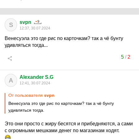
svpn
S
12:37, 30.07.2024
Венесуэла это где рис по карточкам? так а чё бунту
удивляться тогда...
5
/
2
Alexander S.G
A
12:41, 30.07.2024
От пользователя
svpn
Венесуэла это где рис по карточкам? так а чё бунту
удивляться тогда.
Это они просто с жиру бесятся и прибедняются, а сами
с огромными мешками денег по магазинам ходят.