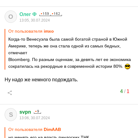
Олег
Ф
О
13:05, 30.07.2024
От пользователя
imxo
Когда-то Венесуэла была самой богатой страной в Южной
Америке, теперь же она стала одной из самых бедных,
отмечает
Bloomberg. По разным оценкам, за девять лет ее экономика
сократилась на рекордные в современной истории 80%.
Ну надо же немного подождать.
4
/
1
svpn
S
13:06, 30.07.2024
От пользователя
DimAAB
но менять его на власть пиндоских ТНК