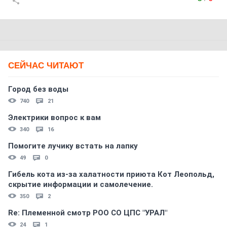
СЕЙЧАС ЧИТАЮТ
Город без воды
740
21
Электрики вопрос к вам
340
16
Помогите лучику встать на лапку
49
0
Гибель кота из-за халатности приюта Кот Леопольд,
скрытиe информации и самолечение.
350
2
Re: Племеннoй смoтр РOO CO ЦПС "УРАЛ"
24
1