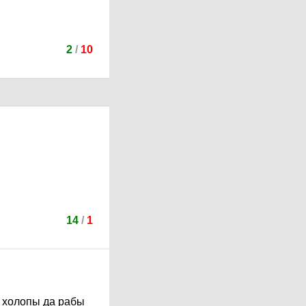
2
/
10
14
/
1
сё холопы да рабы