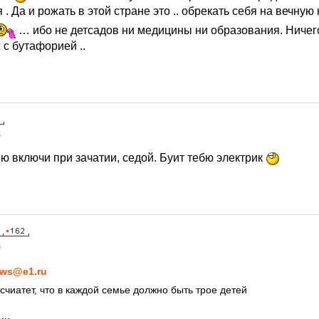
 . Да и рожать в этой стране это .. обрекать себя на вечную
… ибо не детсадов ни медицины ни образования. Ничег
с бутафорией ..
4
ю включи при зачатии, седой. Буит тебю электрик
4
ws@e1.ru
счиатет, что в каждой семье должно быть трое детей