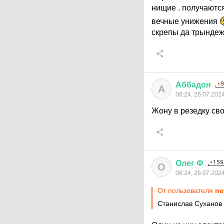
нищие . получаются
вечные унижения
скрепы да трындеж 
Аббадон
А
06:24, 26.07.202
Жону в резедку сво
Олег
Ф
О
06:24, 26.07.202
От пользователя
ne
Станислав Суханов 