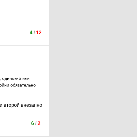
4
/
12
, одинокий или
ройни обязательно
и второй внезапно
6
/
2