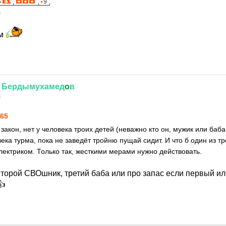
4
см
Бердымухамед
o
в
4
b65
акон, нет у человека троих детей (неважно кто он, мужик или баба
ека турма, пока не заведёт тройню пущай сидит. И что б один из т
лектриком. Только так, жесткими мерами нужно действовать.
второй СВОшник, третий баба или про запас если первый ил
👍