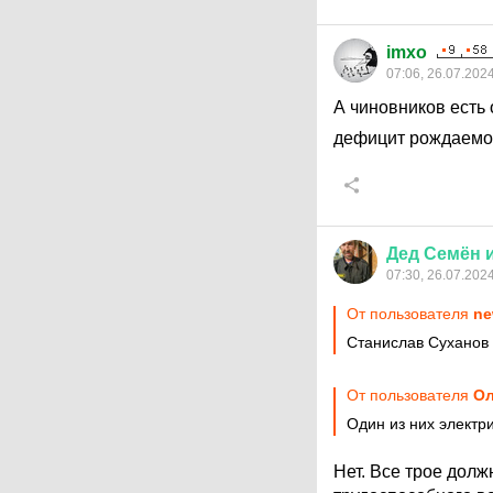
imxo
07:06, 26.07.202
А чиновников есть 
дефицит рождаем
Дед
Семён
07:30, 26.07.202
От пользователя
ne
Станислав Суханов 
От пользователя
Ол
Один из них электр
Нет. Все трое долж