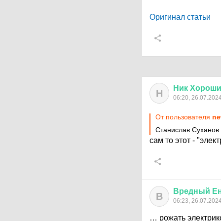
Оригинал статьи
Ник
Хорош
Н
06:20, 26.07.202
От пользователя
ne
Станислав Суханов 
сам то этот - "элек
Вредный
Е
В
06:23, 26.07.202
… рожать электри