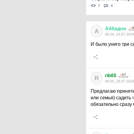
7
0
Аббадон
А
06:26, 26.07.202
И было униго три с
rib65
R
06:35, 26.07.202
Предлагаю принять 
или семья) садить 
обязательно сразу 