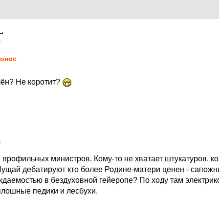
4
онос
лён? Не коротит?
4
профильных министров. Кому-то не хватает штукатуров, ко
 Пущай дебатируют кто более Родине-матери ценен - сапожн
ождаемостью в бездуховной гейеропе? По ходу там электри
плошные педики и лесбухи.