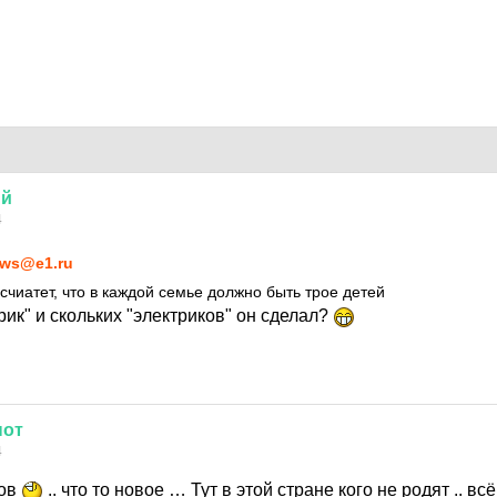
ий
4
ws@e1.ru
счиатет, что в каждой семье должно быть трое детей
трик" и скольких "электриков" он сделал?
нот
4
ков
.. что то новое … Тут в этой стране кого не родят .. в