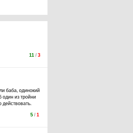
11
/
3
или баба, одинокий
б один из тройни
о действовать.
5
/
1