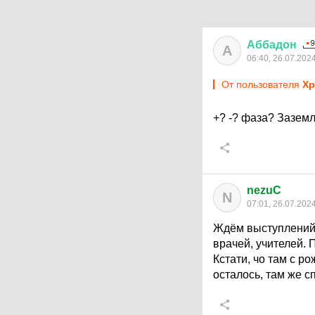
Аббадон
А
06:40, 26.07.202
От пользователя
Хр
+? -? фаза? Зазем
nezuC
N
07:01, 26.07.202
Ждём выступлений 
врачей, учителей.
Кстати, чо там с р
осталось, там же с