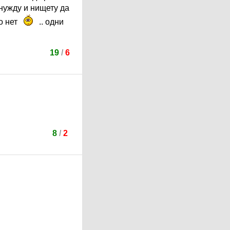
 нужду и нищету да
о нет
.. одни
19
/
6
8
/
2