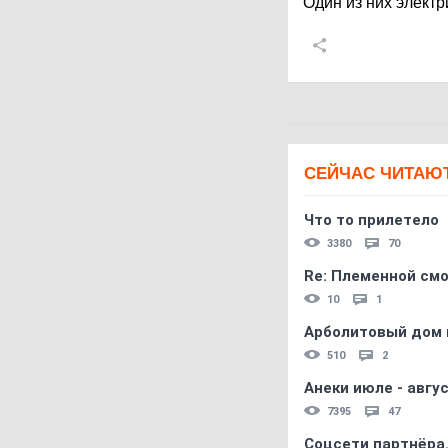
Один из них электр
СЕЙЧАС ЧИТАЮ
Что то прилетело
3380
70
Re: Племеннoй см
10
1
Арболитовый дом 
510
2
Анеки июле - авгус
7395
47
Соцсети партнёра