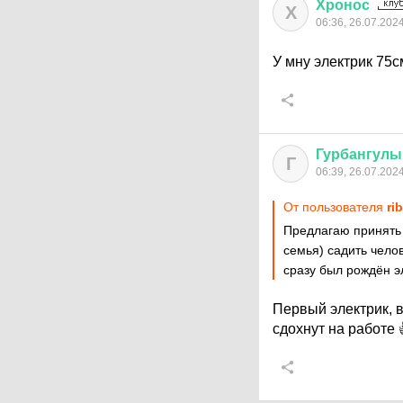
Хронос
Х
06:36, 26.07.202
У мну электрик 75
Гурбангулы
Г
06:39, 26.07.202
От пользователя
ri
Предлагаю принять з
семья) садить челов
сразу был рождён э
Первый электрик, 
сдохнут на работе 