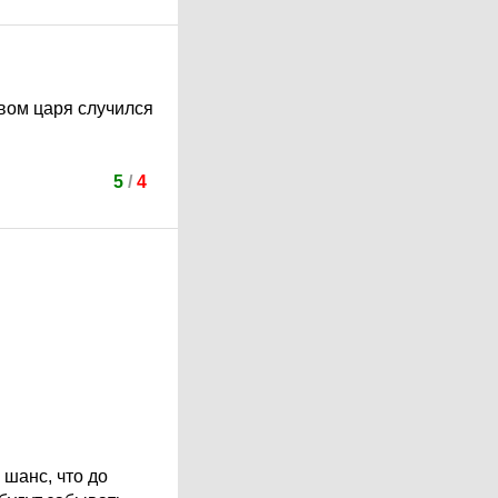
твом царя случился
5
/
4
 шанс, что до