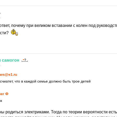
4
ответ, почему при великом вставании с колен под руководс
ости?
и
самогон
4
ws@e1.ru
счиатет, что в каждой семье должно быть трое детей
ег Ф
ик
ны родиться электриками. Тогда по теории вероятности есть