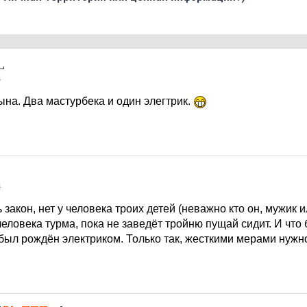
4
ына. Два мастурбека и один элегтрик.
4
закон, нет у человека троих детей (неважно кто он, мужик 
человека турма, пока не заведёт тройню пущай сидит. И что 
был рождён электриком. Только так, жесткими мерами нужн