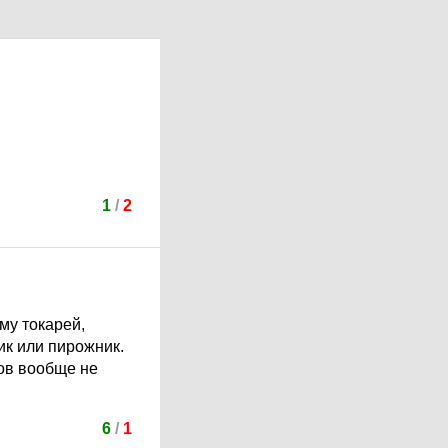
1
/
2
му токарей,
ик или пирожник.
ков вообще не
6
/
1