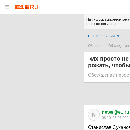
На информационном ресур
на их использование.
Поиск по форумам
Общение
Обсуждение 
«Их просто не
рожать, чтоб
Обсуждение новос
news@e1.ru
N
06:10, 26.07.202
Станислав Суханов 