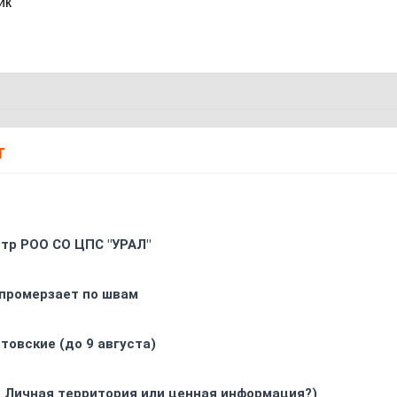
ик
Т
oтр РOO CO ЦПС "УРАЛ"
промерзает по швам
товские (до 9 августа)
. Личная территория или ценная информация?)