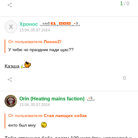
1
/
0
Хронос
Х
15:04, 05.07.2024
От пользователя
ЛососZ!
У тибю чо праздник пади щас??
Каэша
0
Orin (Heating mains faction)
15:04, 05.07.2024
От пользователя
Стая лающих собак
енто был мну