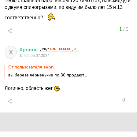
Тебю страшная бабо, весом 120 кило (так, навскидку) и
с двумя спиногрызами, по виду им было лет 15 и 13
соответственно?
1
/
0
Хронос
Х
15:05, 05.07.2024
От пользователя
svpn
вы березе черненькие по 30 продают...
Логично, область жет
0