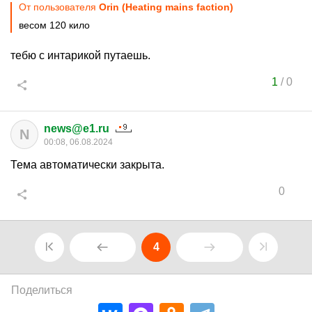
От пользователя
Orin (Heating mains faction)
весом 120 кило
тебю с интарикой путаешь.
1
/
0
news@e1.ru
N
00:08, 06.08.2024
Тема автоматически закрыта.
0
4
Поделиться