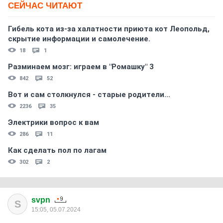
СЕЙЧАС ЧИТАЮТ
Гибель кота из-за халатности приюта кот Леопольд,
скрытиe информации и самолечение.
18
1
Разминаем мозг: играем в "Ромашку" 3
842
52
Вот и сам столкнулся - старые родители...
2236
35
Электрики вопрос к вам
286
11
Как сделать пол по лагам
302
2
svpn
S
15:05, 05.07.2024