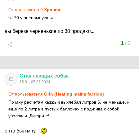
От пользователя
Хронос
за 70 у оненамнуюны
вы березе черненькие по 30 продают...
1
/
0
Стая
лающих
собак
С
15:01, 05.07.2024
От пользователя
Orin (Heating mains faction)
По мну расчетам каждый выхлебал литров 5, не меньше, и
еще по 2 литра в пустых баллонах с под-пива с собой
уволокли. Дикари-с!
енто был мну