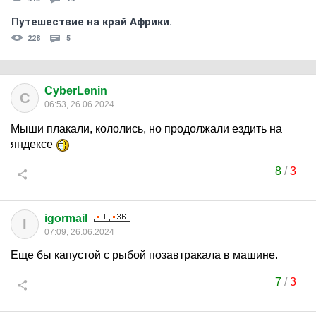
Путешествие на край Африки.
228
5
CyberLenin
C
06:53, 26.06.2024
Мыши плакали, кололись, но продолжали ездить на
яндексе
8
/
3
igormail
I
07:09, 26.06.2024
Еще бы капустой с рыбой позавтракала в машине.
7
/
3