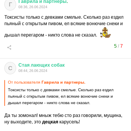
Гаврила
и
партнеры
.
Г
08:36, 26.06.2024
Токсисты только с девками смелые. Сколько раз ездил
пьяный с открытым пивом, ел всякие вонючие снеки и
дышал перегаром - никто слова не сказал.
5
/
7
Стая
лающих
собак
С
08:44, 26.06.2024
От пользователя
Гаврила и партнеры.
Токсисты только с девками смелые. Сколько раз ездил
пьяный с открытым пивом, ел всякие вонючие снеки и
дышал перегаром - никто слова не сказал.
Да ты зомонал! мныж тебю сто раз говорили, мущина,
ну выходите, это
децкая
карусель!