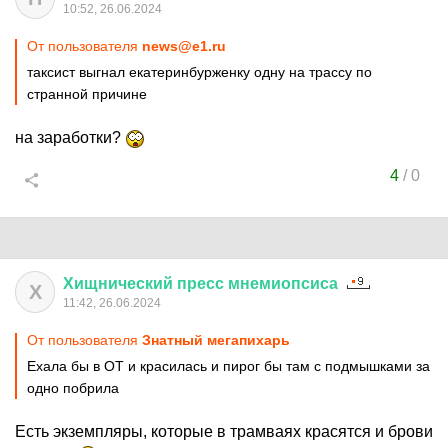
10:52, 26.06.2024
От пользователя
news@e1.ru
таксист выгнал екатеринбурженку одну на трассу по
странной причине
на заработки?
4
/
0
Хищнический
пресс
мнемиопсиса
Х
11:42, 26.06.2024
От пользователя
Знатный мегапихарь
Ехала бы в ОТ и красилась и пирог бы там с подмышками за
одно побрила
Есть экземпляры, которые в трамваях красятся и брови