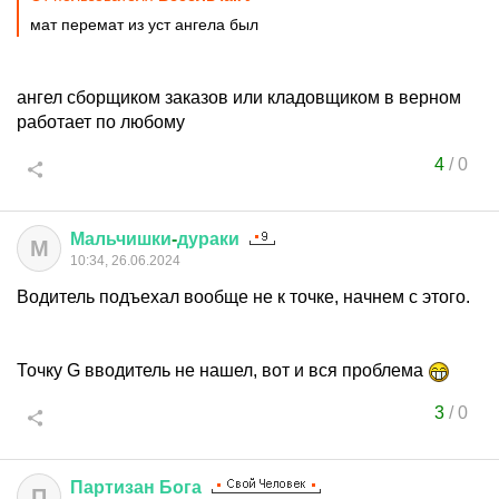
мат перемат из уст ангела был
ангел сборщиком заказов или кладовщиком в верном
работает по любому
4
/
0
Мальчишки
-
дураки
М
10:34, 26.06.2024
Водитель подъехал вообще не к точке, начнем с этого.
Точку G вводитель не нашел, вот и вся проблема
3
/
0
Партизан
Бога
П