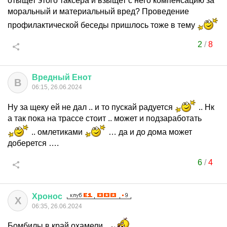
отыщет этого таксёра и взыщет с него компенсацию за
моральный и материальный вред? Проведение
профилактической беседы пришлось тоже в тему
2
/
8
Вредный
Енот
В
06:15, 26.06.2024
Ну за щеку ей не дал .. и то пускай радуется
.. Нк
а так пока на трассе стоит .. может и подзаработать
.. омлетиками
… да и до дома может
доберется ….
6
/
4
Хронос
Х
06:35, 26.06.2024
Бомбилы в край охамели