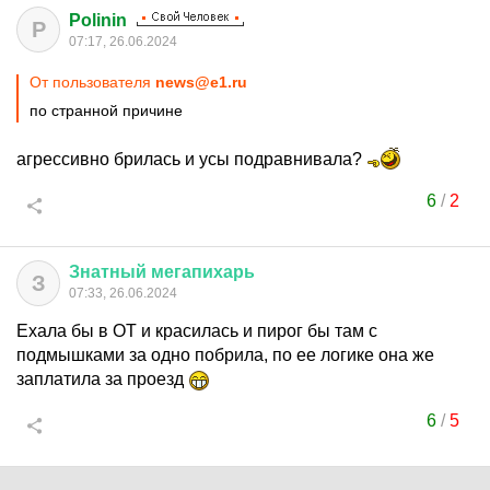
Polinin
P
07:17, 26.06.2024
От пользователя
news@e1.ru
по странной причине
агрессивно брилась и усы подравнивала?
6
/
2
Знатный
мегапихарь
З
07:33, 26.06.2024
Ехала бы в ОТ и красилась и пирог бы там с
подмышками за одно побрила, по ее логике она же
заплатила за проезд
6
/
5