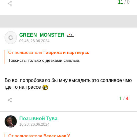
11
/
0
GREEN_MONSTER
G
09:46, 26.06.2024
От пользователя
Гаврила и партнеры.
Токсисты только с девками смелые.
Во во, попробовало бы мну высадить это сопливое чмо
где то на трассе
1
/
4
Позывной
Тува
10:20, 26.06.2024
От пользователя
Весельчак У