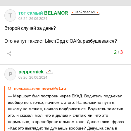
тот
самый
BELAMOR
Т
08:24, 26.06.2024
Второй случай за день?
Это не тут таксист ЫкспЭрд с ОАКа разбушевался?
2
/
3
peppernick
P
08:26, 26.06.2024
От пользователя
news@e1.ru
— Маршрут был построен через ЕКАД. Водитель подъехал
вообще не к точке, начнем с этого. На половине пути я,
никому не мешая, начала подбриваться. Водитель заметил
это, и сказал, мол, что я делаю и считаю ли, что это
нормально, в пренебрежительном тоне. Далее такая фраза:
«Как это выглядит, ты думаешь вообще? Девушка села в