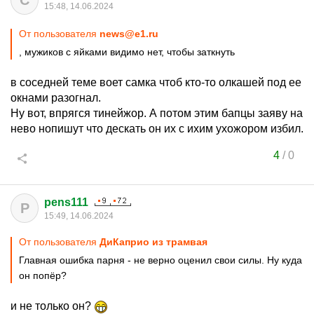
С
15:48, 14.06.2024
От пользователя
news@e1.ru
, мужиков с яйками видимо нет, чтобы заткнуть
в соседней теме воет самка чтоб кто-то олкашей под ее
окнами разогнал.
Ну вот, впрягся тинейжор. А потом этим бапцы заяву на
нево нопишут что дескать он их с ихим ухожором избил.
4
/
0
pens111
P
15:49, 14.06.2024
От пользователя
ДиКаприо из трамвая
Главная ошибка парня - не верно оценил свои силы. Ну куда
он попёр?
и не только он?