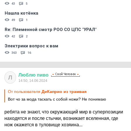
43
5
Нашла котёнка
49
1
Re: Племеннoй смoтр РOO CO ЦПС "УРАЛ"
42
2
Электрики вопрос к вам
363
16
Люблю
пиво
Л
14:50, 14.06.2024
От пользователя
ДиКаприо из трамвая
Вот чо за мода таскать с собой ножи? Не понимаю
ребята не знают, что окружающий мир в суперпозиции
находятся и после стычки, возникает вселенная, где
нож окажется в туловище хозяина...