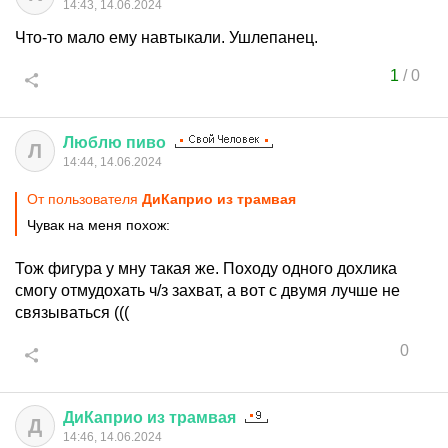
14:43, 14.06.2024
Что-то мало ему навтыкали. Ушлепанец.
1
/
0
Люблю
пиво
Л
14:44, 14.06.2024
От пользователя
ДиКаприо из трамвая
Чувак на меня похож:
Тож фигура у мну такая же. Походу одного дохлика
смогу отмудохать ч/з захват, а вот с двумя лучше не
связываться (((
0
ДиКаприо
из
трамвая
Д
14:46, 14.06.2024