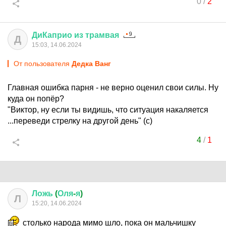
0
/
2
ДиКаприо
из
трамвая
Д
15:03, 14.06.2024
От пользователя
Дедка Ванг
Главная ошибка парня - не верно оценил свои силы. Ну
куда он попёр?
"Виктор, ну если ты видишь, что ситуация накаляется
...переведи стрелку на другой день" (с)
4
/
1
Ложь
(
Оля
-
я
)
Л
15:20, 14.06.2024
столько народа мимо шло, пока он мальчишку