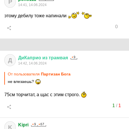
P
14:41, 14.06.2024
этому дебилу тоже напинали
0
ДиКаприо
из
трамвая
Д
14:42, 14.06.2024
От пользователя
Партизан Бога
не влезаешь?
75см торчитат, а щас с этим строго.
1
/
1
Kipri
K