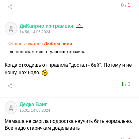
0
/
1
ДиКаприо
из
трамвая
Д
14:56, 14.06.2024
От пользователя
Люблю пиво
где нож окажется в туловище хозяина...
Когда отходишь от правила "достал - бей". Потому и не
ношу, нах надо.
1
/
0
Дедка
Ванг
Д
15:01, 14.06.2024
Мамаша не смогла подростка научить бить нормально.
Все надо старичкам доделывать