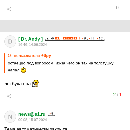
0
[ Dr. Andy ]
D
16:46, 14.06.2024
От пользователя
+Spy
остаеццо под вопросом, из-за чего он так на толстушку
напал
лесбуха она
2
/
1
news@e1.ru
N
00:08, 15.07.2024
Тема автоматически закрыта.