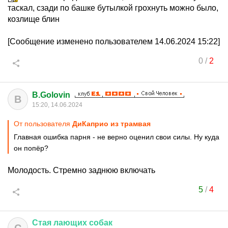
таскал, сзади по башке бутылкой грохнуть можно было,
козлище блин
[Сообщение изменено пользователем 14.06.2024 15:22]
0
/
2
B.Golovin
B
15:20, 14.06.2024
От пользователя
ДиКаприо из трамвая
Главная ошибка парня - не верно оценил свои силы. Ну куда
он попёр?
Молодость. Стремно заднюю включать
5
/
4
Стая
лающих
собак