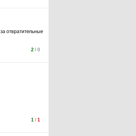
 за отвратительные
2
/
0
1
/
1