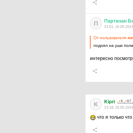
Партизан
Б
П
23:01, 16.05.202
От пользователя
ne
поднял на уши пол
интересно посмотре
Kipri
K
23:18, 16.05.202
что я только чт