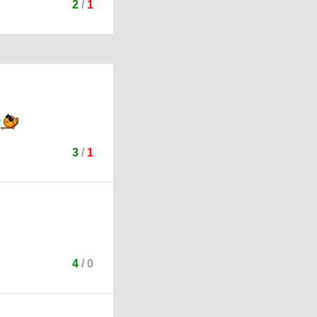
2
/
1
3
/
1
4
/
0