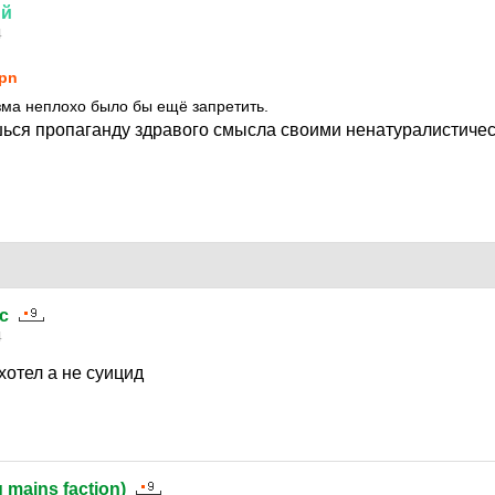
ий
4
pn
ма неплохо было бы ещё запретить.
ься пропаганду здравого смысла своими ненатуралистиче
c
4
хотел а не суицид
g mains faction)