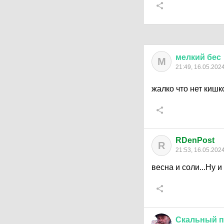
мелкий
бес
М
21:49, 16.05.202
жалко что нет кишк
RDenPost
R
21:53, 16.05.202
весна и соли...Ну 
Скальный
п