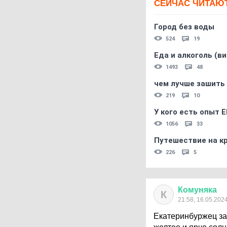
СЕЙЧАС ЧИТАЮ
Город без воды
524
19
Еда и алкоголь (в
1493
48
чем лучше зашить 
219
10
У кого есть опыт E
1056
33
Путешествие на кр
226
5
Комуняка
К
21:58, 16.05.202
Екатеринбуржец за