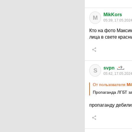
MikKors
M
05:39, 17.05.202
Кто на фото Макси
лица в свете крас
svpn
S
05:42, 17.05.202
От пользователя
Mi
Пропаганда ЛГБТ з
пропаганду дебили