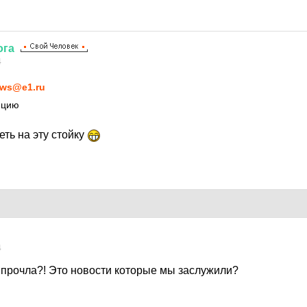
ога
4
ws@e1.ru
ицию
ть на эту стойку
4
о прочла?! Это новости которые мы заслужили?