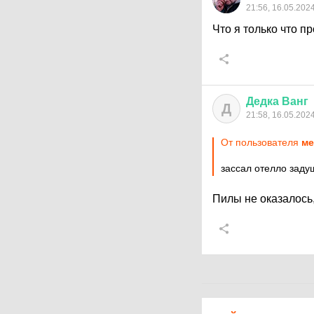
21:56, 16.05.202
Что я только что п
Дедка
Ванг
Д
21:58, 16.05.202
От пользователя
ме
зассал отелло заду
Пилы не оказалось,