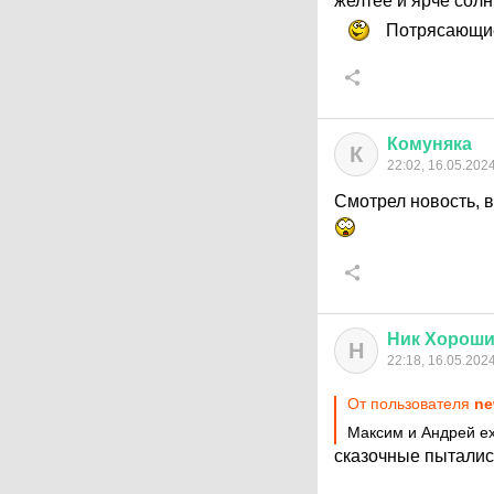
желтее и ярче сол
Потрясающие
Комуняка
К
22:02, 16.05.202
Смотрел новость, в
Ник
Хорош
Н
22:18, 16.05.202
От пользователя
ne
Максим и Андрей ех
сказочные пыталис