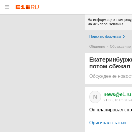
На информационном ресур
на их использование.
Поиск по форумам
Общение
Обсуждение 
Екатеринбурже
потом сбежал
Обсуждение новос
news@e1.ru
N
21:38, 16.05.202
Он планировал спр
Оригинал статьи