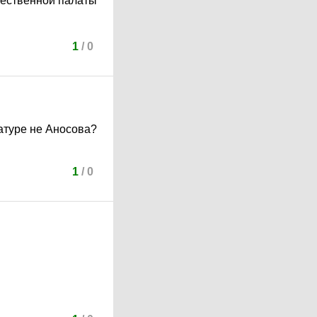
щественной палаты
1
/
0
натуре не Аносова?
1
/
0