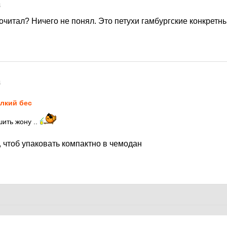
4
рочитал? Ничего не понял. Это петухи гамбургские конкретн
4
лкий бес
шить жону ..
 чтоб упаковать компактно в чемодан