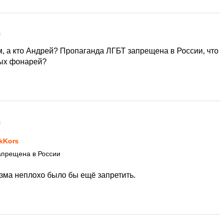
4
м, а кто Андрей? Пропаганда ЛГБТ запрещена в России, что
ных фонарей?
4
kKors
апрещена в России
зма неплохо было бы ещё запретить.