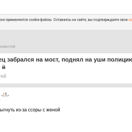
се применяются cookie-файлы. Оставаясь на сайте, вы подтверждаете свое
с
новостей
ц забрался на мост, поднял на уши полици
тей
4
ыгнуть из-за ссоры c женой