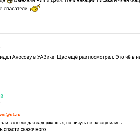
нца
Выехали Чип и Дэил. Начинающий писака и член об
 спасатели
4
идел Аносову в УАЗике. Щас ещё раз посмотрел. Это чё в 
ий
4
ws@e1.ru
али в отсеке для задержанных, но ничуть не расстроились
ь спасти сказочного