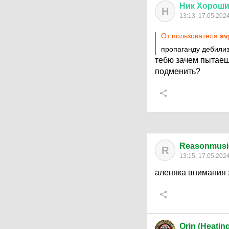
Ник
Хорош
Н
13:13, 17.05.202
От пользователя
sv
пропаганду дебилиз
тебю зачем пытаеш
подменить?
Reasonmusi
R
13:15, 17.05.202
аленяка внимания 
Orin (Heatin