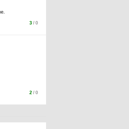
ые.
3
/
0
2
/
0