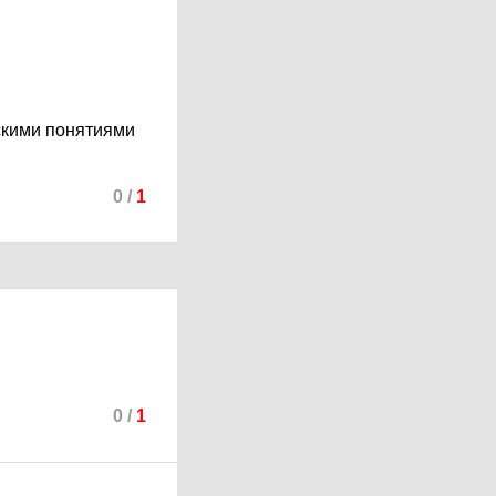
скими понятиями
0
/
1
0
/
1