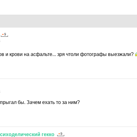
4
ов и крови на асфальте... зря чтоли фотографы выезжали?
4
и прыгал бы. Зачем ехать то за ним?
сиходелический
гекко