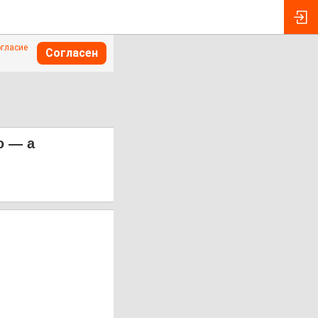
огласие
Согласен
ю — а