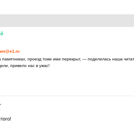
ий
4
ws@e1.ru
 памятниках, проезд тоже ими перекрыт, — поделилась наша чита
ели, привело нас в ужас!
4
того!