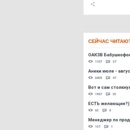
СЕЙЧАС ЧИТАЮ
ОАКЗВ Бабушкофон
1107
27
Анеки июле - авгус
6458
47
Вот и сам столкнул
1967
35
ЕСТЬ желающие?)
63
0
Менеджер по прод
137
1