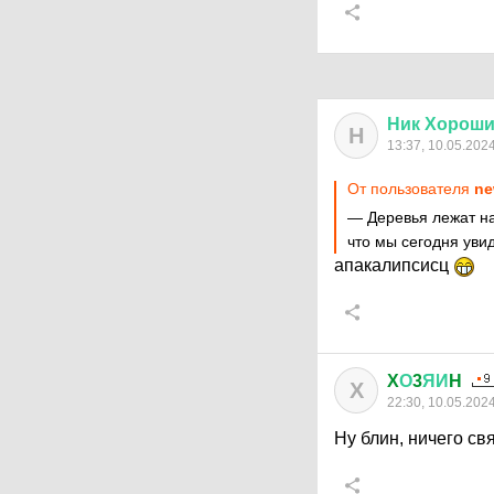
Ник
Хорош
Н
13:37, 10.05.202
От пользователя
ne
— Деревья лежат на
что мы сегодня увид
апакалипсисц
X
О
3
ЯИ
H
X
22:30, 10.05.202
Ну блин, ничего свя