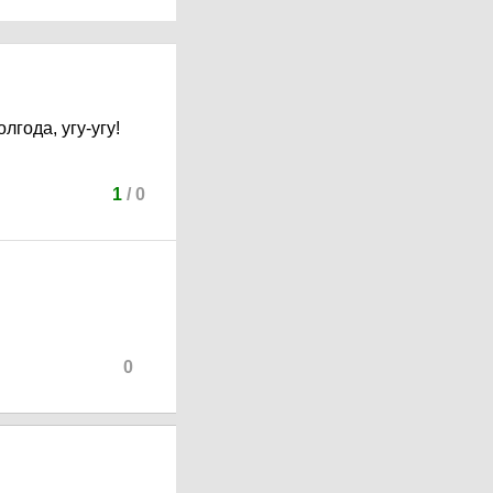
лгода, угу-угу!
1
/
0
0