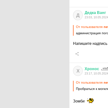
Дедка
Ванг
Д
23:03, 10.05.202
От пользователя
ne
администрация пого
Напишите надпись 
Хронос
Х
23:17, 10.05.202
От пользователя
ne
Пробраться к могил
Зомби