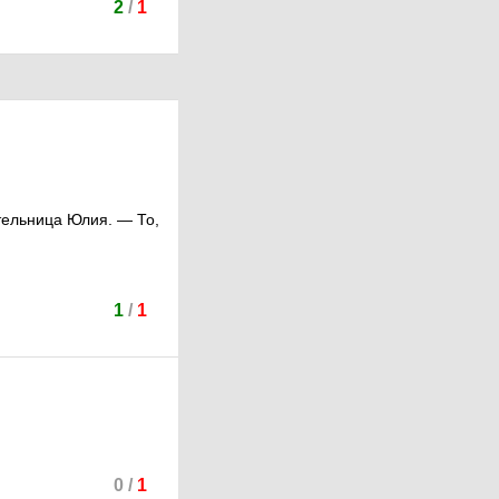
2
/
1
тельница Юлия. — То,
1
/
1
0
/
1