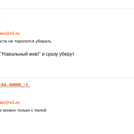
4
ws@e1.ru
ста не торопится убирать.
"Навальный жив!" и сразу уберут
4
ws@e1.ru
е можно только с пилой