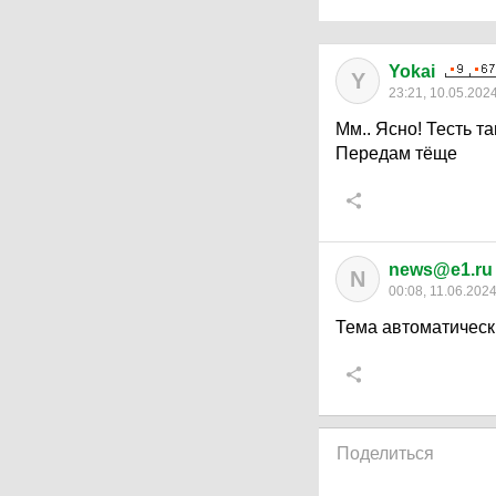
Yokai
Y
23:21, 10.05.202
Мм.. Ясно! Тесть т
Передам тёще
news@e1.ru
N
00:08, 11.06.202
Тема автоматическ
Поделиться