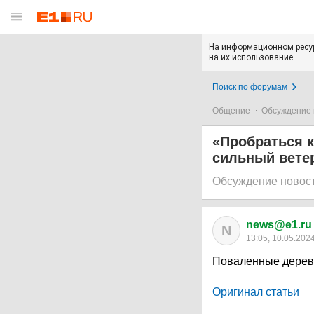
На информационном ресур
на их использование.
Поиск по форумам
Общение
Обсуждение 
«Пробраться к
сильный вете
Обсуждение новос
news@e1.ru
N
13:05, 10.05.202
Поваленные деревь
Оригинал статьи