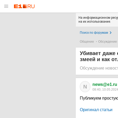
На информационном ресур
на их использование.
Поиск по форумам
Общение
Обсуждение 
Убивает даже 
змеей и как о
Обсуждение новос
news@e1.ru
N
08:40, 10.05.202
Публикуем простую
Оригинал статьи