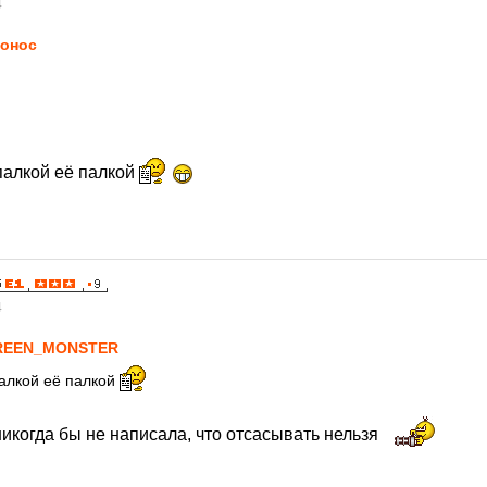
4
онос
палкой её палкой
4
REEN_MONSTER
алкой её палкой
икогда бы не написала, что отсасывать нельзя