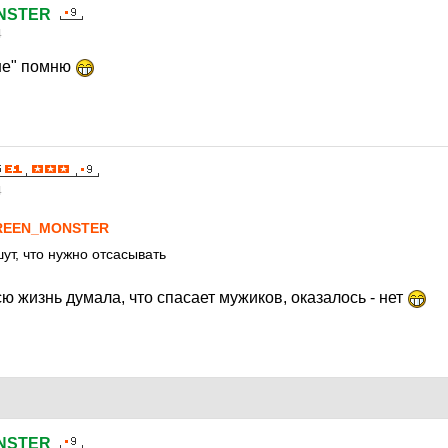
NSTER
4
ше" помню
4
REEN_MONSTER
ут, что нужно отсасывать
всю жизнь думала, что спасает мужиков, оказалось - нет
NSTER