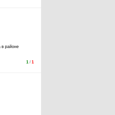
а в районе
1
/
1