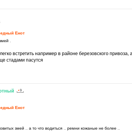
4
едный Енот
змей .
легко встретить например в районе березовского привоза, 
ще стадами пасутся
отный
4
едный Енот
довитых змей .. а то что водиться .. ремни кожаные не более ..