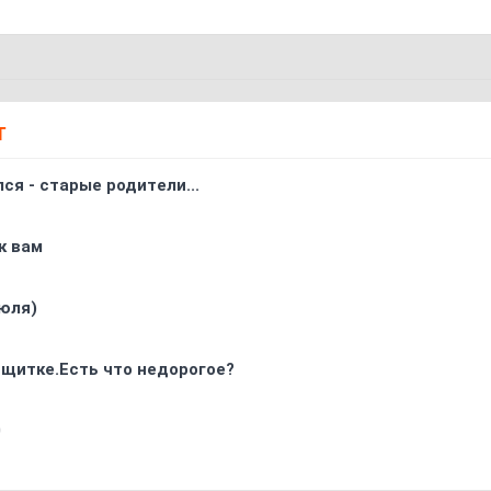
Т
ся - старые родители...
к вам
юля)
 щитке.Есть что недорогое?
0