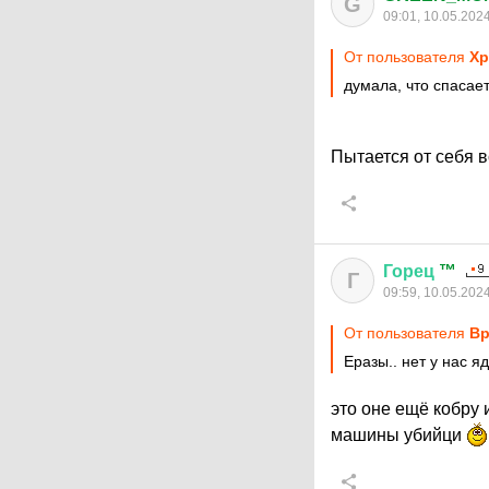
G
09:01, 10.05.202
От пользователя
Хр
думала, что спасае
Пытается от себя в
Горец
™
Г
09:59, 10.05.202
От пользователя
Вр
Еразы.. нет у нас я
это оне ещё кобру и
машины убийци