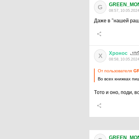
GREEN_MO
G
08:57, 10.05.202
Даже в "нашей ра
Хронос
Х
08:58, 10.05.202
От пользователя
G
Во всех книжках пиш
Тото и оно, поди, 
GREEN_MO