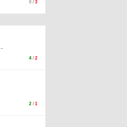
0
/
3
..
4
/
2
2
/
1