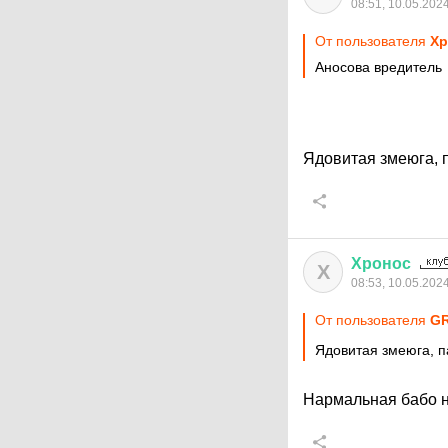
08:51, 10.05.202
От пользователя
Хр
Аносова вредитель
Ядовитая змеюга, 
Хронос
Х
08:53, 10.05.202
От пользователя
G
Ядовитая змеюга, п
Нармальная бабо н