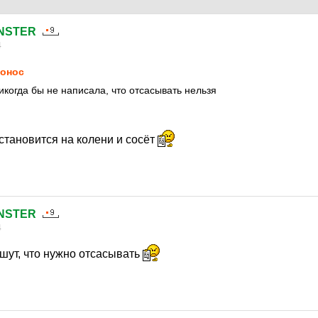
NSTER
4
онос
когда бы не написала, что отсасывать нельзя
становится на колени и сосёт
NSTER
4
шут, что нужно отсасывать