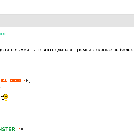
нот
4
довитых змей .. а то что водиться .. ремни кожаные не более 
4
ь
NSTER