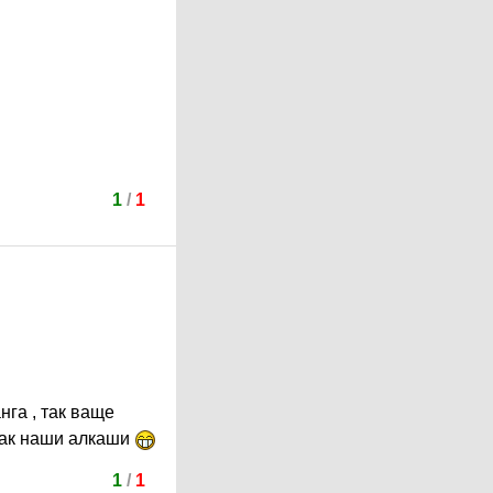
1
/
1
нга , так ваще
как наши алкаши
1
/
1