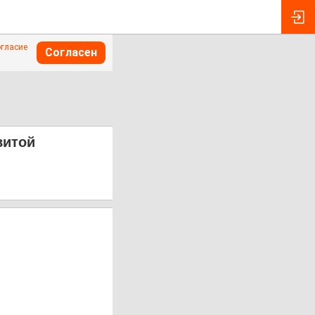
огласие
Согласен
витой