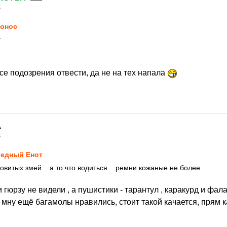
4
онос
т
се подозрения отвести, да не на тех напала
4
едный Енот
довитых змей .. а то что водиться .. ремни кожаные не более .
 гюрзу не видели , а пушистики - тарантул , каракурд и фала
мну ещё багамолы нравились, стоит такой качается, прям 