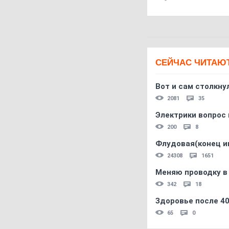
СЕЙЧАС ЧИТАЮ
Вот и сам столкнул
2081
35
Электрики вопрос 
200
8
Флудовая(конец и
24308
1651
Меняю проводку в
342
18
Здоровье после 4
65
0