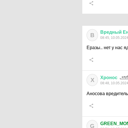
Вредный
Е
В
08:45, 10.05.202
Еразы.. нет у нас я
Хронос
Х
08:48, 10.05.202
Аносова вредител
GREEN_MO
G