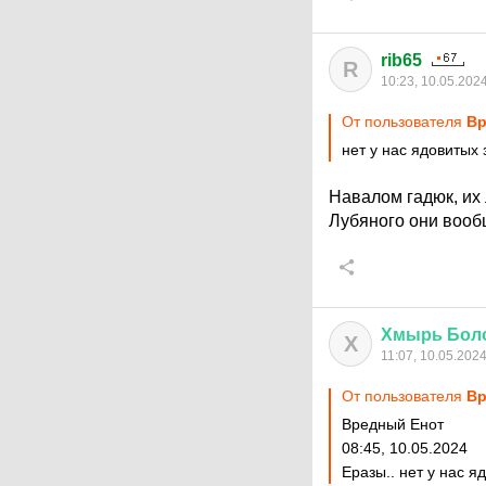
rib65
R
10:23, 10.05.202
От пользователя
Вр
нет у нас ядовитых 
Навалом гадюк, их 
Лубяного они вооб
Хмырь
Бол
Х
11:07, 10.05.202
От пользователя
Вр
Вредный Енот
08:45, 10.05.2024
Еразы.. нет у нас я