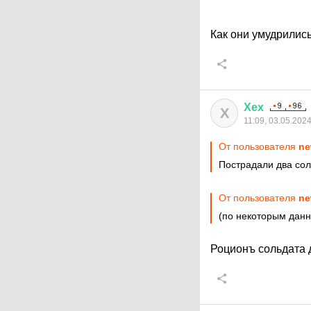
Как они умудрились
Хех
Х
11:09, 03.05.202
От пользователя
ne
Пострадали два со
От пользователя
ne
(по некоторым данн
Роционъ сольдата 