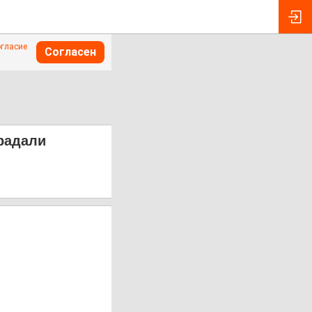
огласие
Согласен
традали