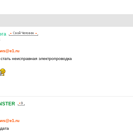
ога
4
ws@e1.ru
стать неисправная электропроводка
NSTER
4
ws@e1.ru
лдата