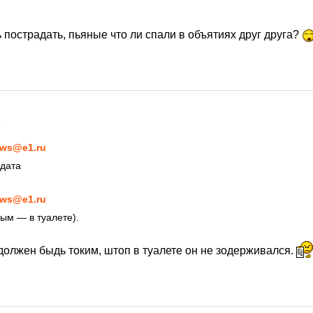
 пострадать, пьяные что ли спали в объятиях друг друга?
4
ws@e1.ru
лдата
ws@e1.ru
ым — в туалете).
должен быдь токим, штоп в туалете он не зодерживался.