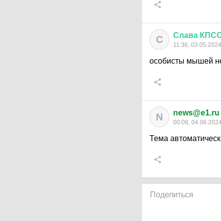
Слава
КПС
С
11:36, 03.05.202
особисты мышей н
news@e1.ru
N
00:08, 04.06.202
Тема автоматическ
Поделиться