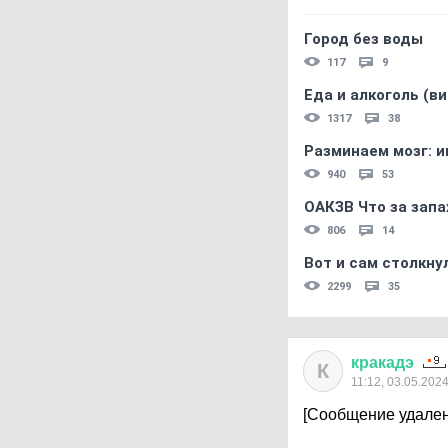
Город без воды
117
9
Еда и алкоголь (в
1317
38
Разминаем мозг: и
940
53
ОАКЗВ Что за запа
806
14
Вот и сам столкнул
2299
35
кракадэ
К
11:12, 03.05.202
[Сообщение удален