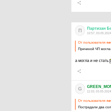
Партизан
Б
П
10:57, 03.05.202
От пользователя
ne
Причиной ЧП могла 
а могла и не стать
GREEN_MO
G
11:03, 03.05.202
От пользователя
ne
Пострадали два со