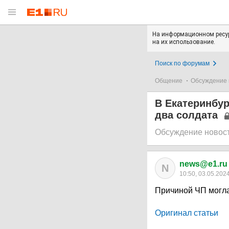
На информационном ресур
на их использование.
Поиск по форумам
Общение
Обсуждение 
В Екатеринбур
два солдата
Обсуждение новос
news@e1.ru
N
10:50, 03.05.202
Причиной ЧП могла
Оригинал статьи