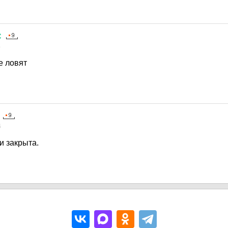
С
4
е ловят
4
и закрыта.