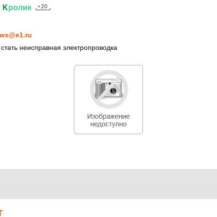
й
K
ролик
ws@e1.ru
стать неисправная электропроводка
Т