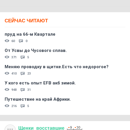
СЕЙЧАС ЧИТАЮТ
пруд на 66-м Квартале
60
0
От Усвы до Чусового сплав.
371
5
Меняю проводку в щитке.Есть что недорогое?
410
23
У кого есть опыт EFB акб зимой.
948
31
Путешествие на край Африки.
216
5
Щенки
_
восставшие