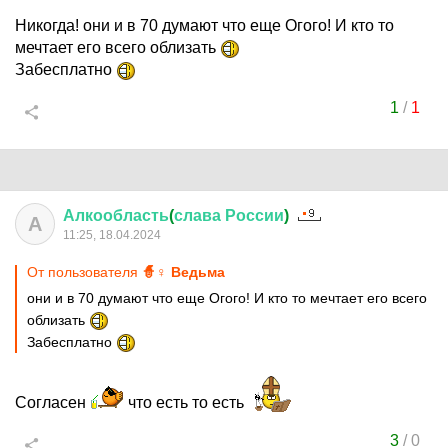
Никогда! они и в 70 думают что еще Огого! И кто то
мечтает его всего облизать
Забесплатно
1
/
1
Алкообласть
(
слава
России
)
А
11:25, 18.04.2024
От пользователя
🧙♀ Ведьма
они и в 70 думают что еще Огого! И кто то мечтает его всего
облизать
Забесплатно
Согласен
что есть то есть
3
/
0