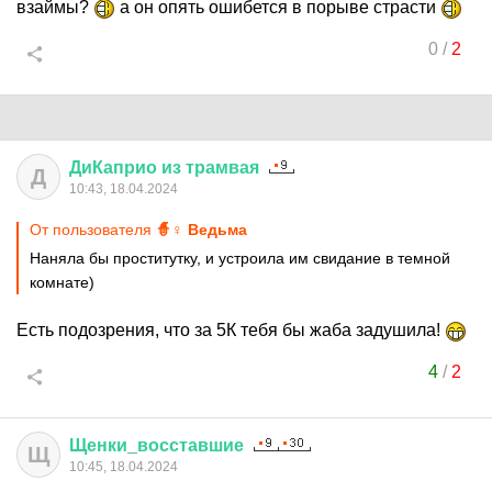
взаймы?
а он опять ошибется в порыве страсти
0
/
2
ДиКаприо
из
трамвая
Д
10:43, 18.04.2024
От пользователя
🧙♀ Ведьма
Наняла бы проститутку, и устроила им свидание в темной
комнате)
Есть подозрения, что за 5К тебя бы жаба задушила!
4
/
2
Щенки
_
восставшие
Щ
10:45, 18.04.2024