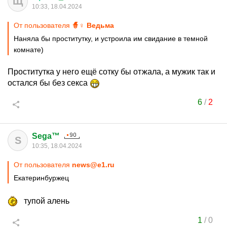
Щ
10:33, 18.04.2024
От пользователя
🧙♀ Ведьма
Наняла бы проститутку, и устроила им свидание в темной
комнате)
Проститутка у него ещё сотку бы отжала, а мужик так и
остался бы без секса
6
/
2
Sega™
S
10:35, 18.04.2024
От пользователя
news@e1.ru
Екатеринбуржец
тупой алень
1
/
0