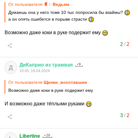
От пользователя
🧙♀ Ведьма
Думаешь она у него тоже 10 тыс попросила бы взаймы?
а он опять ошибется в порыве страсти
Возможно даже коки в руке подержит ему
2
/
2
ДиКаприо
из
трамвая
Д
10:45, 18.04.2024
От пользователя
Щенки_восставшие
Возможно даже коки в руке подержит ему
И возможно даже тёплыми руками
3
/
2
Libertine