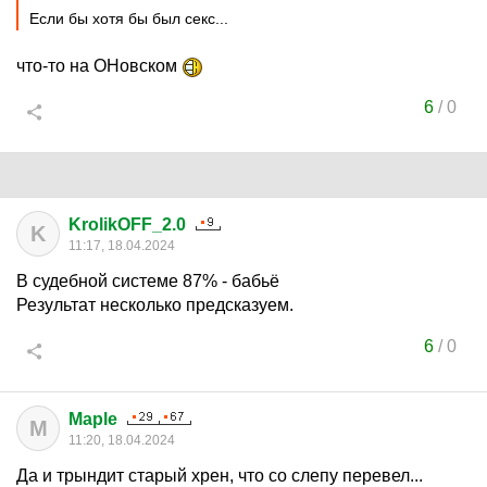
Если бы хотя бы был секс...
что-то на ОНовском
6
/
0
KrolikOFF_2.0
K
11:17, 18.04.2024
В судебной системе 87% - бабьë
Результат несколько предсказуем.
6
/
0
Maple
M
11:20, 18.04.2024
Да и трындит старый хрен, что со слепу перевел...