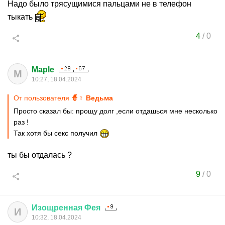
Надо было трясущимися пальцами не в телефон
тыкать
4
/
0
Maple
M
10:27, 18.04.2024
От пользователя
🧙♀ Ведьма
Просто сказал бы: прощу долг ,если отдашься мне несколько
раз !
Так хотя бы секс получил
ты бы отдалась ?
9
/
0
Изощренная
Фея
И
10:32, 18.04.2024