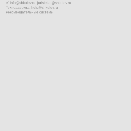
e1info@shkulev.ru
,
juristekat@shkulev.ru
Техподдержка:
help@shkulev.ru
Рекомендательные системы