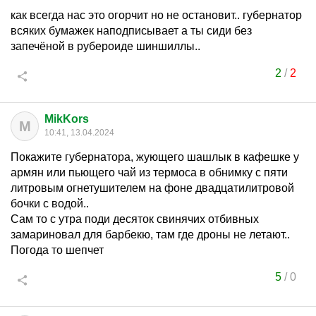
как всегда нас это огорчит но не остановит.. губернатор
всяких бумажек наподписывает а ты сиди без
запечёной в рубероиде шиншиллы..
2
/
2
MikKors
M
10:41, 13.04.2024
Покажите губернатора, жующего шашлык в кафешке у
армян или пьющего чай из термоса в обнимку с пяти
литровым огнетушителем на фоне двадцатилитровой
бочки с водой..
Сам то с утра поди десяток свинячих отбивных
замариновал для барбекю, там где дроны не летают..
Погода то шепчет
5
/
0