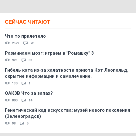
СЕЙЧАС ЧИТАЮТ
Что то прилетело
2579
70
Разминаем мозг: играем в "Ромашку" 3
923
53
Гибель кота из-за халатности приюта Кот Леопольд,
скрытиe информации и самолечение.
130
1
ОАКЗВ Что за запах?
800
14
Генетический код искусства: музей нового поколения
(Зеленоградск)
98
5