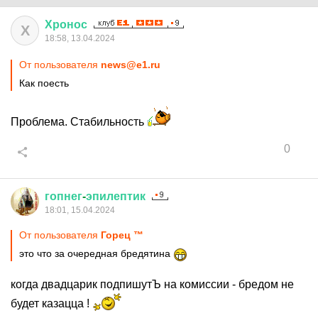
Хронос
Х
18:58, 13.04.2024
От пользователя
news@e1.ru
Как поесть
Проблема. Стабильность
0
гопнег
-
эпилептик
18:01, 15.04.2024
От пользователя
Горец ™
это что за очередная бредятина
когда двадцарик подпишутЪ на комиссии - бредом не
будет казацца !