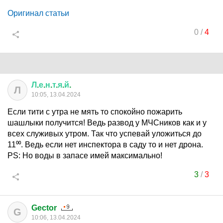
Оригинал статьи
0
/
4
Л
.
е
.
н
.
т
.
я
.
й
.
Л
10:05, 13.04.2024
Если тити с утра не мять то спокойно пожарить
шашлыки получится! Ведь развод у МЧСников как и у
всех служивых утром. Так что успевай уложиться до
11⁰⁰. Ведь если нет инспектора в саду то и нет дрона.
РS: Но воды в запасе имей максимально!
3
/
3
Gector
G
10:06, 13.04.2024