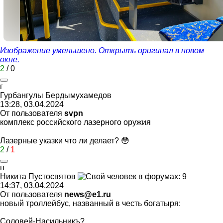
Изображение уменьшено. Открыть оригинал в новом
окне.
2
/
0
г
Гурбангулы
Бердымухамед
o
в
13:28, 03.04.2024
От пользователя
svpn
комплекс российского лазерного оружия
Лазерные указки что ли делает? 😳
2
/
1
н
Никита
Пустосвятов
14:37, 03.04.2024
От пользователя
news@e1.ru
новый троллейбус, названный в честь богатыря:
Соловей-Насильникъ?