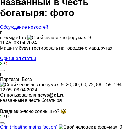
названный в честь
богатыря: фото
Обсуждение новостей
n
news@e1.ru
11:45, 03.04.2024
Машину будут тестировать на городских маршрутах
Оригинал статьи
3
/
2
п
Партизан
Бога
12:05, 03.04.2024
От пользователя
news@e1.ru
названный в честь богатыря
Владимир-ясно солнышко?
5
/
0
Orin (Heating mains faction)