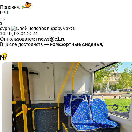
Попович.
0
/
1
s
svpn
13:10, 03.04.2024
От пользователя
news@e1.ru
В числе достоинств —
комфортные сиденья,