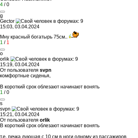
4
/
0
g
Gector
15:03, 03.04.2024
Мну красный богатырь 75см..
1
/
1
o
orlik
15:19, 03.04.2024
От пользователя
svpn
комфортные сиденья,
В короткий срок облезают начинают вонять
1
/
0
s
svpn
15:21, 03.04.2024
От пользователя
orlik
В короткий срок облезают начинают вонять
т.е. печка дующая с 10 см в ноги одному из пассажиров