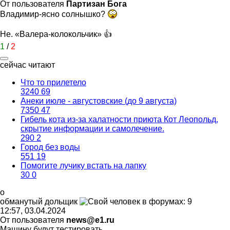
От пользователя
Партизан Бога
Владимир-ясно солнышко?
Не. «Валера-колокольчик» 👍
1
/
2
сейчас читают
Что то прилетело
3240
69
Анеки июле - августовские (до 9 августа)
7350
47
Гибель кота из-за халатности приюта Кот Леопольд,
скрытиe информации и самолечение.
290
2
Город без воды
551
19
Помогите лучику встать на лапку
30
0
о
обманутый
дольщик
12:57, 03.04.2024
От пользователя
news@e1.ru
Машину будут тестировать