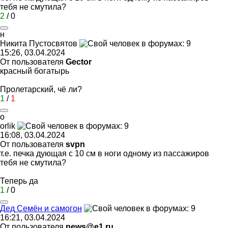
тебя не смутила?
2
/
0
н
Никита
Пустосвятов
15:26, 03.04.2024
От пользователя
Gector
красный богатырь
Пролетарский, чё ли?
1
/
1
o
orlik
16:08, 03.04.2024
От пользователя
svpn
т.е. печка дующая с 10 см в ноги одному из пассажиров
тебя не смутила?
Теперь да
1
/
0
Дед
Семён
и
самогон
16:21, 03.04.2024
От пользователя
news@e1.ru