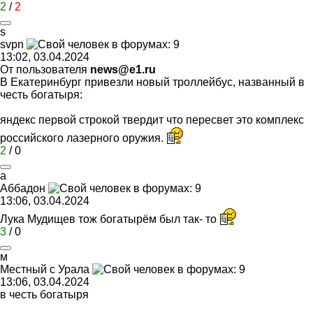
2
/
2
s
svpn
13:02, 03.04.2024
От пользователя
news@e1.ru
В Екатеринбург привезли новый троллейбус, названный в
честь богатыря:
яндекс первой строкой твердит что пересвет это комплекс
российского лазерного оружия.
2
/
0
а
Аббадон
13:06, 03.04.2024
Лука Мудищев тож богатырём был так- то
3
/
0
м
Местный
с
Урала
13:06, 03.04.2024
в честь богатыря