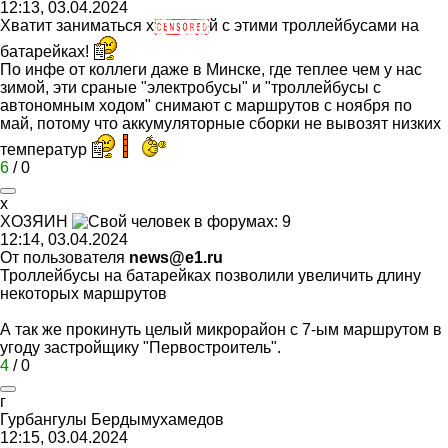
12:13, 03.04.2024
Хватит заниматься х
й с этими троллейбусами на
батарейках!
По инфе от коллеги даже в Минске, где теплее чем у нас
зимой, эти сраные "электробусы" и "троллейбусы с
автономным ходом" снимают с маршрутов с ноября по
май, потому что аккумуляторные сборки не вывозят низких
температур
6
/
0
x
X
О
3
ЯИ
H
12:14, 03.04.2024
От пользователя
news@e1.ru
Троллейбусы на батарейках позволили увеличить длину
некоторых маршрутов
А так же прокинуть целый микрорайон с 7-ым маршрутом в
угоду застройщику "Первостроитель".
4
/
0
г
Гурбангулы
Бердымухамед
o
в
12:15, 03.04.2024