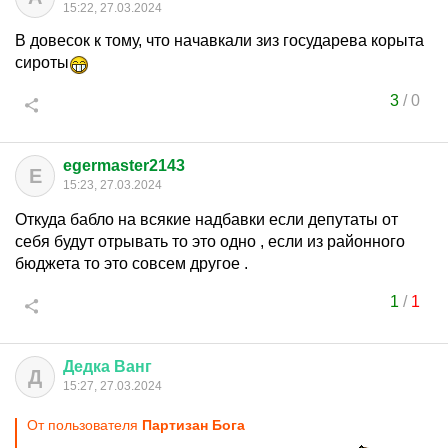
15:22, 27.03.2024
В довесок к тому, что начавкали зиз государева корыта
сироты
3
/
0
egermaster2143
E
15:23, 27.03.2024
Откуда бабло на всякие надбавки если депутаты от
себя будут отрывать то это одно , если из районного
бюджета то это совсем другое .
1
/
1
Дедка
Ванг
Д
15:27, 27.03.2024
От пользователя
Партизан Бога