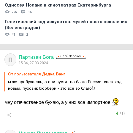
Одиссея Нолана в кинотеатрах Екатеринбурга
295
16
Генетический код искусства: музей нового поколения
(Зеленоградск)
43
2
Партизан
Бога
П
15:34, 27.03.2024
От пользователя
Дедка Ванг
ы же пробухаешь, а они пустят на благо России: снегоход
новый, пуховик бюрбери - это все во благо👆
мну отечественое бухаю, а у них все импортное
4
/
0