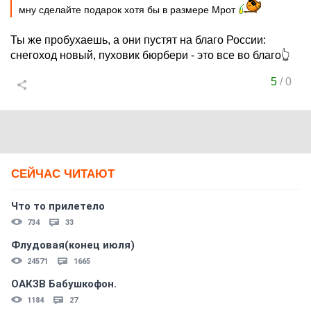
мну сделайте подарок хотя бы в размере Мрот
Ты же пробухаешь, а они пустят на благо России:
снегоход новый, пуховик бюрбери - это все во благо👆
5
/
0
СЕЙЧАС ЧИТАЮТ
Что то прилетело
734
33
Флудовая(конец июля)
24571
1665
ОАКЗВ Бабушкофон.
1184
27