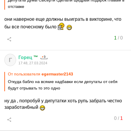
Депутаты думы Сысерти сделали щедрый подарок главам в
отставке
они наверное еще должны выиграть в викторине, что
бы все почесному было
1
/
0
Горец
™
Г
17:48, 27.03.2024
От пользователя
egermaster2143
Откуда бабло на всякие надбавки если депутаты от себя
будут отрывать то это одно
ну да , попробуй у дипутатки хоть рупь забрать честно
заработан6ный
0
/
1