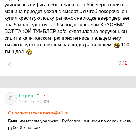
удивляюсь нифига себе. слава за тобой через полчаса
машина приедет. уехал в сысерть. я чтоб покороче. он
купил красивую лодку. рычажок на лодке вверх дергает
она 5 миль едет. ну как бы под штурвалом КРАСНЫЙ
ВОТ ТАКОЙ ТУМБЛЕР safe. схватился за поручень он
сидит в капитанском грю пристегнись. пальцем ему
тыкаю и тут мы взлетаем над водохранилищем.
100
тыщ дал.
0
/
2
Горец
™
Г
17:39, 27.03.2024
От пользователя
news@e1.ru
Бывшим мэрам уральской Рублевки накинули по сорок тысяч
рублей к пенсии.