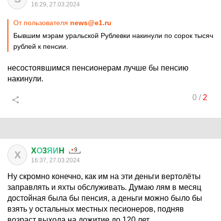
16:29, 27.03.2024
От пользователя
news@e1.ru
Бывшим мэрам уральской Рублевки накинули по сорок тысяч
рублей к пенсии.
несостоявшимся пенсионерам лучше бы пенсию
накинули.
0
/
2
X
О
3
ЯИ
H
X
16:37, 27.03.2024
Ну скромно конечно, как им на эти деньги вертолёты
заправлять и яхты обслуживать. Думаю лям в месяц
достойная была бы пенсия, а деньги можно было бы
взять у остальных местных песионеров, подняв
возраст выхода на дожитие до 120 лет.