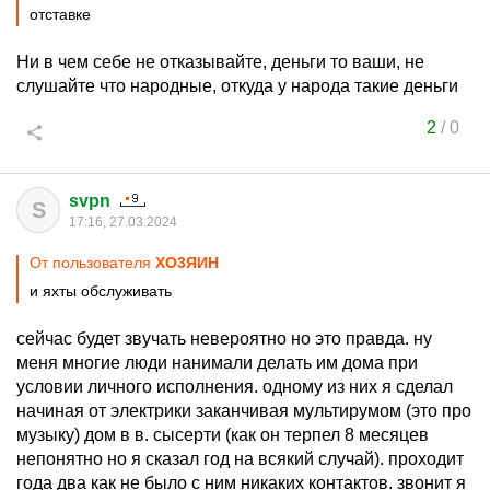
отставке
Ни в чем себе не отказывайте, деньги то ваши, не
слушайте что народные, откуда у народа такие деньги
2
/
0
svpn
S
17:16, 27.03.2024
От пользователя
XО3ЯИH
и яхты обслуживать
сейчас будет звучать невероятно но это правда. ну
меня многие люди нанимали делать им дома при
условии личного исполнения. одному из них я сделал
начиная от электрики заканчивая мультирумом (это про
музыку) дом в в. сысерти (как он терпел 8 месяцев
непонятно но я сказал год на всякий случай). проходит
года два как не было с ним никаких контактов. звонит я