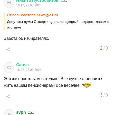
Никита
Пустосвятов
Н
16:17, 27.03.2024
От пользователя
news@e1.ru
Депутаты думы Сысерти сделали щедрый подарок главам в
отставке
Забота об избирателях.
2
/
0
С
a
нча
С
16:22, 27.03.2024
Это же просто замечательно! Все лучше становится
жить нашим пенсионерам! Все веселее!
3
/
0
svpn
S