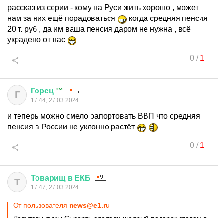
рассказ из серии - кому на Руси жить хорошо , может
нам за них ещё порадоваться
когда средняя пенсия
20 т. руб , да им ваша пенсия даром не нужна , всё
украдено от нас
0
/
1
Горец
™
Г
17:44, 27.03.2024
и теперь можно смело рапортовать ВВП что средняя
пенсия в России не уклонно растёт
0
/
1
Товарищ
в
ЕКБ
Т
17:47, 27.03.2024
От пользователя
news@e1.ru