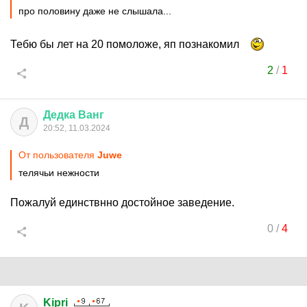
про половину даже не слышала...
Тебю бы лет на 20 помоложе, яп познакомил
2
/
1
Дедка
Ванг
Д
20:52, 11.03.2024
От пользователя
Juwe
телячьи нежности
Пожалуй единствнно достойное заведение.
0
/
4
Kipri