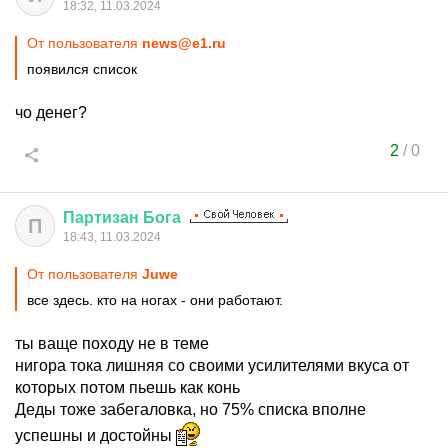
18:32, 11.03.2024
От пользователя
news@e1.ru
появился список
чо денег?
2
/
0
Партизан
Бога
П
18:43, 11.03.2024
От пользователя
Juwe
все здесь. кто на ногах - они работают.
ты ваще походу не в теме
нигора тока лишняя со своими усилителями вкуса от
которых потом пьешь как конь
Деды тоже забегаловка, но 75% списка вполне
успешны и достойны