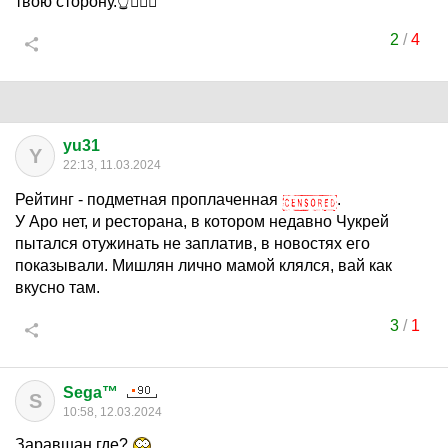
твою сторону.👆🧙🏼‍♂️
2
/
4
yu31
Y
22:13, 11.03.2024
Рейтинг - подметная проплаченная
.
У Аро нет, и ресторана, в котором недавно Чукрей
пытался отужинать не заплатив, в новостях его
показывали. Мишлян лично мамой клялся, вай как
вкусно там.
3
/
1
Sega™
S
10:58, 12.03.2024
Заравшан где?