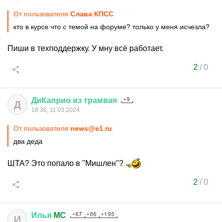
От пользователя
Слава КПСС
кто в курсе что с темой на форуме? только у меня исчезла?
Пиши в техподдержку. У мну всё работает.
2
/
0
ДиКаприо
из
трамвая
Д
18:30, 11.03.2024
От пользователя
news@e1.ru
два деда
ШТА? Это попало в "Мишлен"?
2
/
0
Илья
MC
И