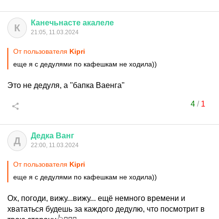
Канечьнасте
акалеле
К
21:05, 11.03.2024
От пользователя
Kipri
еще я с дедулями по кафешкам не ходила))
Это не дедуля, а ''бапка Ваенга"
4
/
1
Дедка
Ванг
Д
22:00, 11.03.2024
От пользователя
Kipri
еще я с дедулями по кафешкам не ходила))
Ох, погоди, вижу...вижу... ещё немного времени и
хвататься будешь за каждого дедулю, что посмотрит в