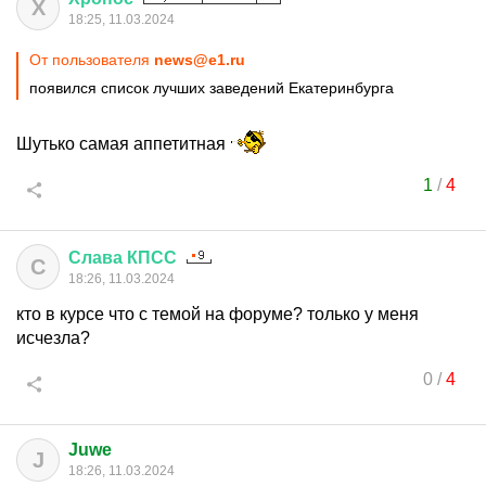
Х
18:25, 11.03.2024
От пользователя
news@e1.ru
появился список лучших заведений Екатеринбурга
Шутько самая аппетитная
1
/
4
Слава
КПСС
С
18:26, 11.03.2024
кто в курсе что с темой на форуме? только у меня
исчезла?
0
/
4
Juwe
J
18:26, 11.03.2024