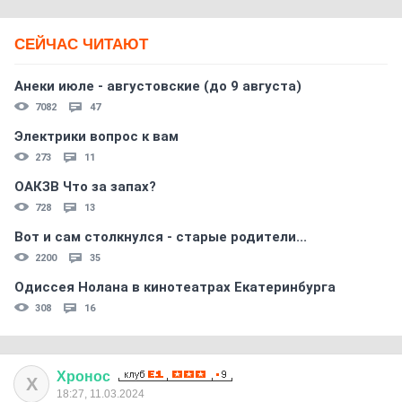
СЕЙЧАС ЧИТАЮТ
Анеки июле - августовские (до 9 августа)
7082
47
Электрики вопрос к вам
273
11
ОАКЗВ Что за запах?
728
13
Вот и сам столкнулся - старые родители...
2200
35
Одиссея Нолана в кинотеатрах Екатеринбурга
308
16
Хронос
Х
18:27, 11.03.2024