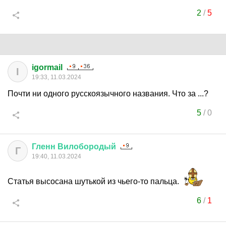
2
/
5
igormail
I
19:33, 11.03.2024
Почти ни одного русскоязычного названия. Что за ...?
5
/
0
Гленн
Вилобородый
Г
19:40, 11.03.2024
Статья высосана шутькой из чьего-то пальца.
6
/
1