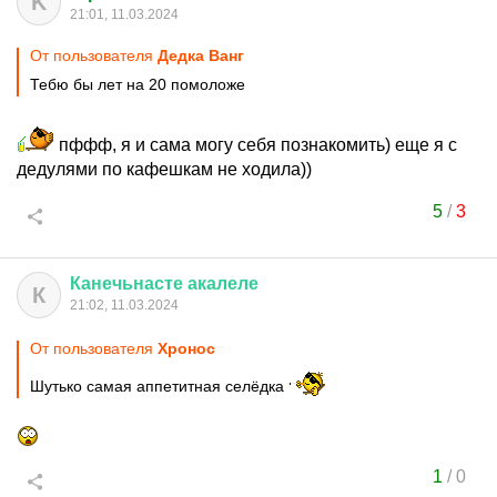
K
21:01, 11.03.2024
От пользователя
Дедка Ванг
Тебю бы лет на 20 помоложе
пффф, я и сама могу себя познакомить) еще я с
дедулями по кафешкам не ходила))
5
/
3
Канечьнасте
акалеле
К
21:02, 11.03.2024
От пользователя
Хронос
Шутько самая аппетитная селёдка
1
/
0