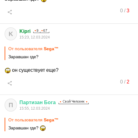
0
/
3
Kipri
K
15:23, 12.03.2024
От пользователя
Sega™
Заравшан где?
он существует еще?
0
/
2
Партизан
Бога
П
15:55, 12.03.2024
От пользователя
Sega™
Заравшан где?