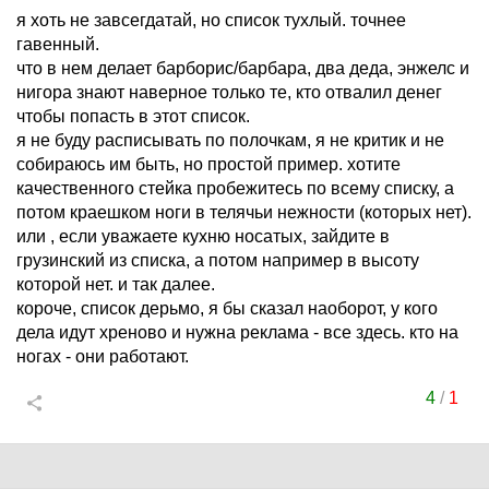
я хоть не завсегдатай, но список тухлый. точнее
гавенный.
что в нем делает барборис/барбара, два деда, энжелс и
нигора знают наверное только те, кто отвалил денег
чтобы попасть в этот список.
я не буду расписывать по полочкам, я не критик и не
собираюсь им быть, но простой пример. хотите
качественного стейка пробежитесь по всему списку, а
потом краешком ноги в телячьи нежности (которых нет).
или , если уважаете кухню носатых, зайдите в
грузинский из списка, а потом например в высоту
которой нет. и так далее.
короче, список дерьмо, я бы сказал наоборот, у кого
дела идут хреново и нужна реклама - все здесь. кто на
ногах - они работают.
4
/
1