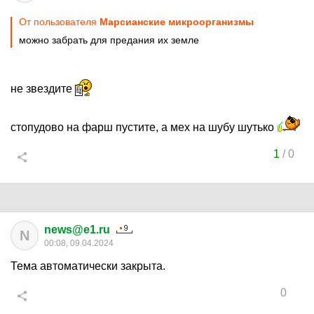
От пользователя
Марсианские микроорганизмы
можно забрать для предания их земле
не звездите
стопудово на фарш пустите, а мех на шубу шутько
1
/
0
news@e1.ru
N
00:08, 09.04.2024
Тема автоматически закрыта.
0