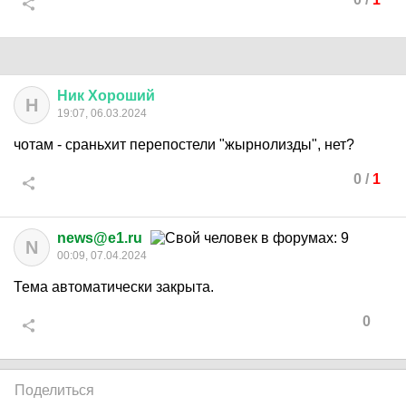
Ник
Хороший
Н
19:07, 06.03.2024
чотам - сраньхит перепостели "жырнолизды", нет?
0
/
1
news@e1.ru
N
00:09, 07.04.2024
Тема автоматически закрыта.
0
Поделиться